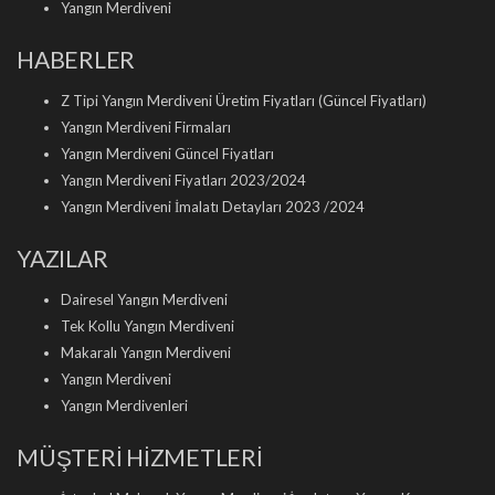
Yangın Merdiveni
HABERLER
Z Tipi Yangın Merdiveni Üretim Fiyatları (Güncel Fiyatları)
Yangın Merdiveni Firmaları
Yangın Merdiveni Güncel Fiyatları
Yangın Merdiveni Fiyatları 2023/2024
Yangın Merdiveni İmalatı Detayları 2023 /2024
YAZILAR
Dairesel Yangın Merdiveni
Tek Kollu Yangın Merdiveni
Makaralı Yangın Merdiveni
Yangın Merdiveni
Yangın Merdivenleri
MÜŞTERİ HİZMETLERİ