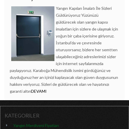
Yangın Kapıları İmalatı İle Sizleri
Güldürüyoruz Yüzünüzü
güldürecek olan yangın kapısı
imalatları için sizlere de ulaşmak için
yoğun bir çaba içerisine giriyoruz.
İstanbul’da ve çevresinde
oturuyorsanız, bizlere her semtten
ulaşabileceğiniz adreslerimizi sizler
için internet sayfalarımızda
paylaşıyoruz. Karaboğa Mühendislik ismini gördüğünüz ve
duyduğunuz her an içinizi kaplayacak olan güven duygusunun
hakkını veriyoruz. Sizleri de güldürecek olan ve hayatınızı
garanti altın
DEVAMI
KATEGORİLER
Yangın Merdiveni Fiyatları