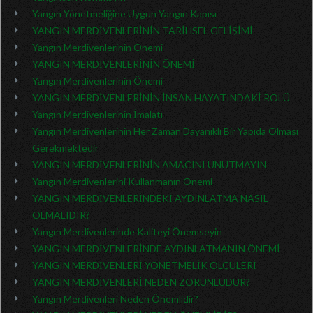
Yangın Yönetmeliğine Uygun Yangın Kapısı
YANGIN MERDİVENLERİNİN TARİHSEL GELİŞİMİ
Yangın Merdivenlerinin Önemi
YANGIN MERDİVENLERİNİN ÖNEMİ
Yangın Merdivenlerinin Önemi
YANGIN MERDİVENLERİNİN İNSAN HAYATINDAKİ ROLÜ
Yangın Merdivenlerinin İmalatı
Yangın Merdivenlerinin Her Zaman Dayanıklı Bir Yapıda Olması
Gerekmektedir
YANGIN MERDİVENLERİNİN AMACINI UNUTMAYIN
Yangın Merdivenlerini Kullanmanın Önemi
YANGIN MERDİVENLERİNDEKİ AYDINLATMA NASIL
OLMALIDIR?
Yangın Merdivenlerinde Kaliteyi Önemseyin
YANGIN MERDİVENLERİNDE AYDINLATMANIN ÖNEMİ
YANGIN MERDİVENLERİ YÖNETMELİK ÖLÇÜLERİ
YANGIN MERDİVENLERİ NEDEN ZORUNLUDUR?
Yangın Merdivenleri Neden Önemlidir?