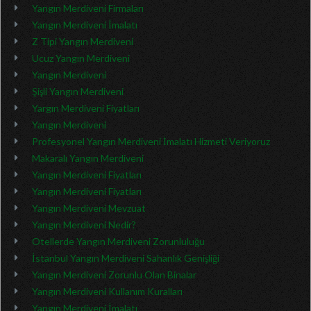
Yangın Merdiveni Firmaları
Yangın Merdiveni İmalatı
Z Tipi Yangın Merdiveni
Ucuz Yangın Merdiveni
Yangın Merdiveni
Şişli Yangın Merdiveni
Yargın Merdiveni Fiyatları
Yangın Merdiveni
Profesyonel Yangın Merdiveni İmalatı Hizmeti Veriyoruz
Makaralı Yangın Merdiveni
Yangın Merdiveni Fiyatları
Yangın Merdiveni Fiyatları
Yangın Merdiveni Mevzuat
Yangın Merdiveni Nedir?
Otellerde Yangın Merdiveni Zorunluluğu
İstanbul Yangın Merdiveni Sahanlık Genişliği
Yangın Merdiveni Zorunlu Olan Binalar
Yangın Merdiveni Kullanım Kuralları
Yangın Merdiveni İmalatı