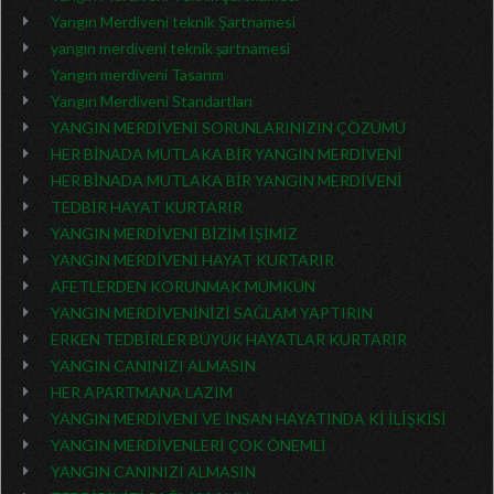
Yangın Merdiveni teknik Şartnamesi
yangın merdiveni teknik şartnamesi
Yangın merdiveni Tasarım
Yangın Merdiveni Standartları
YANGIN MERDİVENİ SORUNLARINIZIN ÇÖZÜMÜ
HER BİNADA MUTLAKA BİR YANGIN MERDİVENİ
HER BİNADA MUTLAKA BİR YANGIN MERDİVENİ
TEDBİR HAYAT KURTARIR
YANGIN MERDİVENİ BİZİM İŞİMİZ
YANGIN MERDİVENİ HAYAT KURTARIR
AFETLERDEN KORUNMAK MÜMKÜN
YANGIN MERDİVENİNİZİ SAĞLAM YAPTIRIN
ERKEN TEDBİRLER BÜYÜK HAYATLAR KURTARIR
YANGIN CANINIZI ALMASIN
HER APARTMANA LAZIM
YANGIN MERDİVENİ VE İNSAN HAYATINDA Kİ İLİŞKİSİ
YANGIN MERDİVENLERİ ÇOK ÖNEMLİ
YANGIN CANINIZI ALMASIN