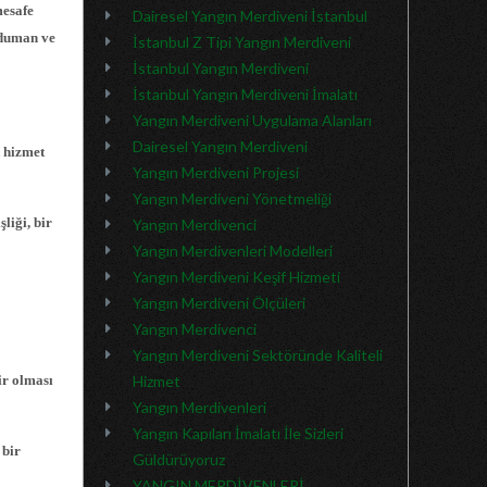
mesafe
Dairesel Yangın Merdiveni İstanbul
 duman ve
İstanbul Z Tipi Yangın Merdiveni
İstanbul Yangın Merdiveni
İstanbul Yangın Merdiveni İmalatı
Yangın Merdiveni Uygulama Alanları
Dairesel Yangın Merdiveni
k hizmet
Yangın Merdiveni Projesi
Yangın Merdiveni Yönetmeliği
liği, bir
Yangın Merdivenci
Yangın Merdivenleri Modelleri
Yangın Merdiveni Keşif Hizmeti
Yangın Merdiveni Ölçüleri
Yangın Merdivenci
Yangın Merdiveni Sektöründe Kaliteli
ir olması
Hizmet
Yangın Merdivenleri
Yangın Kapıları İmalatı İle Sizleri
 bir
Güldürüyoruz
YANGIN MERDİVENLERİ