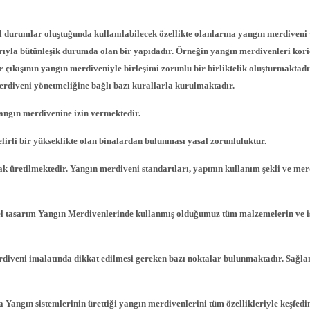
l durumlar oluştuğunda kullanılabilecek özellikte olanlarına yangın merdiveni
arıyla bütünleşik durumda olan bir yapıdadır. Örneğin yangın merdivenleri kor
r çıkışının yangın merdiveniyle birleşimi zorunlu bir birliktelik oluşturmaktadı
erdiveni yönetmeliğine bağlı bazı kurallarla kurulmaktadır.
ngın merdivenine izin vermektedir.
elirli bir yükseklikte olan binalardan bulunması yasal zorunluluktur.
rak üretilmektedir. Yangın merdiveni standartları, yapının kullanım şekli ve me
l tasarım Yangın Merdivenlerinde kullanmış olduğumuz tüm malzemelerin ve iş
erdiveni imalatında dikkat edilmesi gereken bazı noktalar bulunmaktadır. Sağla
 Yangın sistemlerinin ürettiği yangın merdivenlerini tüm özellikleriyle keşfedi