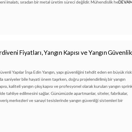
i imalatı, sıradan bir metal üretim süreci değildir. Mühendislik he
DEVAM
diveni Fiyatları, Yangın Kapısı ve Yangın Güvenlik
üvenli Yapılar İnşa Edin Yangın, yapı güvenliğini tehdit eden en büyük ris
ında saniyeler bile hayati önem taşırken, doğru projelendirilmiş bir yangın
apısı, kaliteli yangın çıkış kapısı ve profesyonel olarak kurulan yangın sprin
lde tahliye edilmesini sağlar. Günümüzde apartmanlar, siteler, fabrikalar,
lışveriş merkezleri ve sanayi tesislerinde yangın güvenliği sistemleri bir