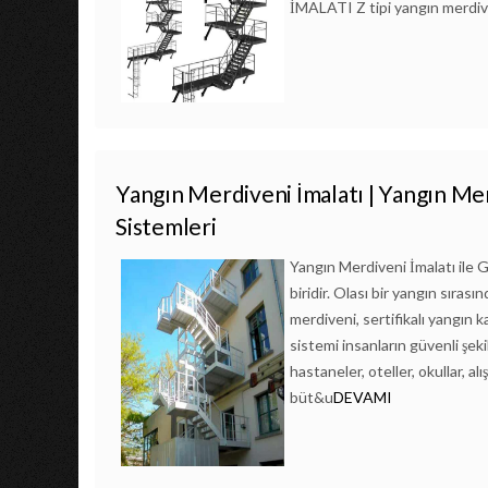
İMALATI Z tipi yangın merdiven
Yangın Merdiveni İmalatı | Yangın Mer
Sistemleri
Yangın Merdiveni İmalatı ile G
biridir. Olası bir yangın sıras
merdiveni, sertifikalı yangın k
sistemi insanların güvenli şeki
hastaneler, oteller, okullar, a
büt&u
DEVAMI