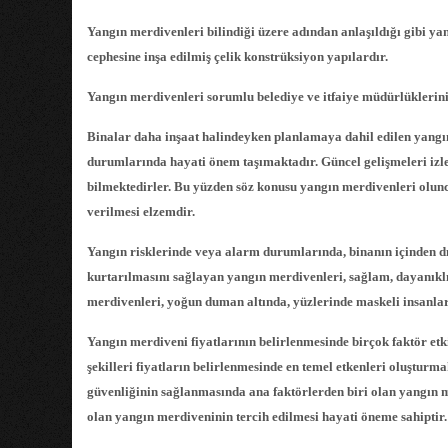
Yangın merdivenleri bilindiği üzere adından anlaşıldığı gibi y
cephesine inşa edilmiş çelik konstrüksiyon yapılardır.
Yangın merdivenleri sorumlu belediye ve itfaiye müdürlüklerin
Binalar daha inşaat halindeyken planlamaya dahil edilen yangın
durumlarında hayati önem taşımaktadır. Güncel gelişmeleri izl
bilmektedirler. Bu yüzden söz konusu yangın merdivenleri olunc
verilmesi elzemdir.
Yangın risklerinde veya alarm durumlarında, binanın içinden dış
kurtarılmasını sağlayan yangın merdivenleri, sağlam, dayanıklı 
merdivenleri, yoğun duman altında, yüzlerinde maskeli insanlar
Yangın merdiveni fiyatlarının belirlenmesinde birçok faktör etk
şekilleri fiyatların belirlenmesinde en temel etkenleri oluşturm
güvenliğinin sağlanmasında ana faktörlerden biri olan yangın m
olan yangın merdiveninin tercih edilmesi hayati öneme sahiptir.