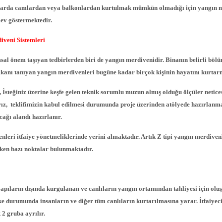
larda camlardan veya balkonlardan kurtulmak mümkün olmadığı için yangın 
şlev göstermektedir.
iveni Sistemleri
l önem taşıyan tedbirlerden biri de yangın merdivenidir. Binanın belirli bölü
mkanı tanıyan yangın merdivenleri bugüne kadar birçok kişinin hayatını kurtarm
 İsteğiniz üzerine keşfe gelen teknik sorumlu muzun almış olduğu ölçüler netice
rız, teklifimizin kabul edilmesi durumunda proje üzerinden atölyede hazırlanm
ağı alandı hazırlanır.
nleri itfaiye yönetmeliklerinde yerini almaktadır. Artık Z tipi yangın merdivenl
eken bazı noktalar bulunmaktadır.
apıların dışında kurgulanan ve canlıların yangın ortamından tahliyesi için olu
ke durumunda insanların ve diğer tüm canlıların kurtarılmasına yarar. İtfaiyec
 2 gruba ayrılır.