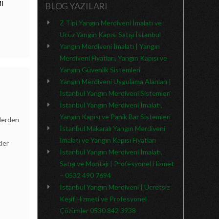
I
BLOG YAZILARI
Z Tipi Yangın Merdiveni İmalatı ve
Ucuz Yangın Kapısı Satışı İstanbul
Yangın Merdiveni İmalatı | Yangın
Merdiveni Fiyatları, Yangın Kapısı ve
Yangın Güvenlik Sistemleri
Yangın Merdiveni Uygulama Alanları |
İstanbul Yangın Merdiveni Sistemleri
İstanbul Yangın Merdiveni İmalatı,
Yangın Kapısı ve Panik Bar Sistemleri
klerden
İstanbul Makaralı Yangın Merdiveni
İmalatı ve Yangın Kapısı Fiyatları
kler
İstanbul Yangın Merdiveni İmalatı,
Satışı ve Montajı | Profesyonel Hizmet
– 0532 490 7694
İstanbul Yangın Merdiveni | Ücretsiz
Keşif Hizmeti ve Profesyonel
Çözümler 0530 842 3938