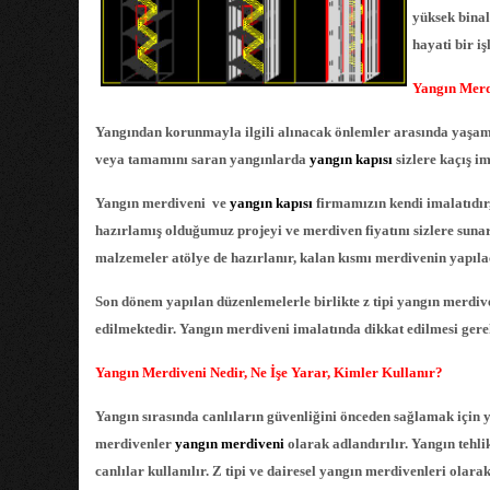
yüksek bina
hayati bir i
Yangın Merd
Yangından korunmayla ilgili alınacak önlemler arasında yaşamsa
veya tamamını saran yangınlarda
yangın kapısı
sizlere kaçış i
Yangın merdiveni ve
yangın kapısı
firmamızın kendi imalatıdır,
hazırlamış olduğumuz projeyi ve merdiven fiyatını sizlere suna
malzemeler atölye de hazırlanır, kalan kısmı merdivenin yapılac
Son dönem yapılan düzenlemelerle birlikte z tipi yangın merdive
edilmektedir. Yangın merdiveni imalatında dikkat edilmesi ger
Yangın Merdiveni Nedir, Ne İşe Yarar, Kimler Kullanır?
Yangın sırasında canlıların güvenliğini önceden sağlamak için y
merdivenler
yangın merdiveni
olarak adlandırılır. Yangın tehli
canlılar kullanılır. Z tipi ve dairesel yangın merdivenleri olarak