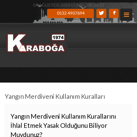
07 AĞUSTOS 2026 CUMA -
08:36:54
0532 4907694
Yangın Merdiveni Kullanım Kuralları
Yangın Merdiveni Kullanım Kurallarını
İhlal Etmek Yasak Olduğunu Biliyor
Muydunuz?