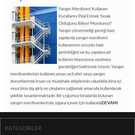
Yangın Merdiveni Kullanım
Kurallarını İhlal Etmek Yasak
Olduğunu Biliyor Muydunuz?
Yangın yönetmeliği gereği bazı
yapılarda yangın merdiveni
kullanımının zorunlu hale
getirildiğini ve bu yapılara ait
kullanım klıavuzuna uyulması
gerektiğini belirtmek isteriz. Yangın
merdivenlerinin kullanım amacı acil afet veya yangın
durumlarında insan ve müdahale ekiplerinin rakatlıkla bina içi
veya bina dışı giriş ve çıkışlarını sağlamak amacıyla kullanılacak
şekilde tasarlanmaktadır. Bir çoğumuz binalarda bulunan
yangın merdivenlerinde sigara içmek için kullanıldı
DEVAMI
KATEGORİLER