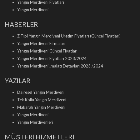
Yangın Merdiveni Fiyatları
Yangın Merdiveni
HABERLER
Z Tipi Yangın Merdiveni Üretim Fiyatları (Güncel Fiyatları)
Yangın Merdiveni Firmaları
Yangın Merdiveni Güncel Fiyatları
Yangın Merdiveni Fiyatları 2023/2024
Yangın Merdiveni İmalatı Detayları 2023 /2024
YAZILAR
Dairesel Yangın Merdiveni
Tek Kollu Yangın Merdiveni
Makaralı Yangın Merdiveni
Yangın Merdiveni
Yangın Merdivenleri
MÜŞTERİ HİZMETLERİ