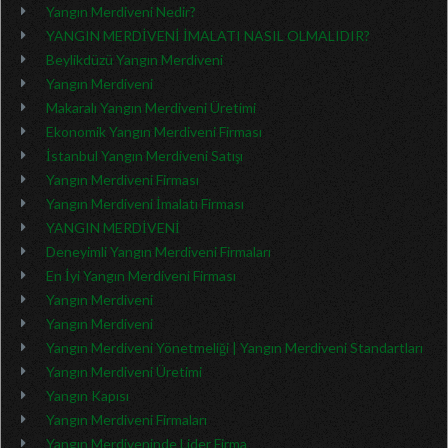
Yangın Merdiveni Nedir?
YANGIN MERDİVENİ İMALATI NASIL OLMALIDIR?
Beylikdüzü Yangın Merdiveni
Yangın Merdiveni
Makaralı Yangın Merdiveni Üretimi
Ekonomik Yangın Merdiveni Firması
İstanbul Yangın Merdiveni Satışı
Yangın Merdiveni Firması
Yangın Merdiveni İmalatı Firması
YANGIN MERDİVENİ
Deneyimli Yangın Merdiveni Firmaları
En İyi Yangın Merdiveni Firması
Yangın Merdiveni
Yangın Merdiveni
Yangın Merdiveni Yönetmeliği | Yangın Merdiveni Standartları
Yangın Merdiveni Üretimi
Yangın Kapısı
Yangın Merdiveni Firmaları
Yangın Merdiveninde Lider Firma