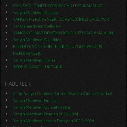
CAN SAĞLIĞINIZI KORUYACAK UYGULAMALAR
Yangın Merdiveni Ölçüleri
YANGIN MERDİVENLERİ GÜVENLİĞİNİZİ SAĞLIYOR
Yangın merdiveni özellikleri
YANGIN OLMAZ DEMEYİN KENDİNİZİ SAĞLAMA ALIN
Yangın Merdiveni Özellikleri
BELEDİYE YÖNETMELİKLERİNE UYGUN YANGIN
MERDİVENLERİ
Yangın Merdiveni Projesi
TEDBİR HAYAT KURTARIR
HABERLER
Z Tipi Yangın Merdiveni Üretim Fiyatları (Güncel Fiyatları)
Yangın Merdiveni Firmaları
Yangın Merdiveni Güncel Fiyatları
Yangın Merdiveni Fiyatları 2023/2024
Yangın Merdiveni İmalatı Detayları 2023 /2024