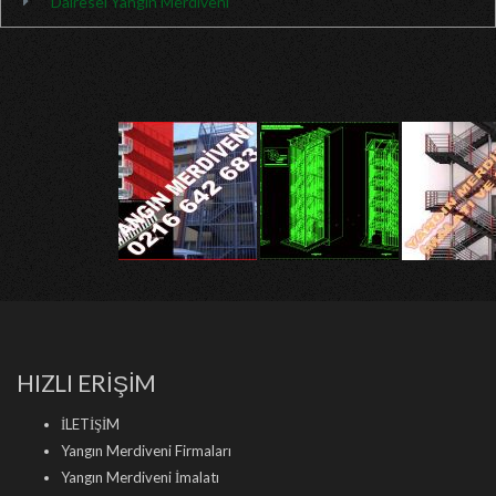
Dairesel Yangın Merdiveni
HIZLI ERİŞİM
İLETİŞİM
Yangın Merdiveni Firmaları
Yangın Merdiveni İmalatı