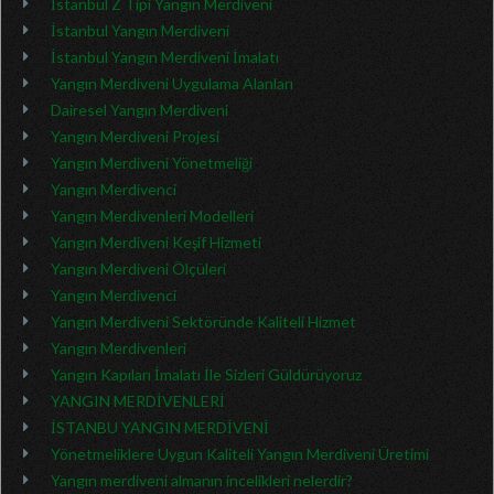
İstanbul Z Tipi Yangın Merdiveni
İstanbul Yangın Merdiveni
İstanbul Yangın Merdiveni İmalatı
Yangın Merdiveni Uygulama Alanları
Dairesel Yangın Merdiveni
Yangın Merdiveni Projesi
Yangın Merdiveni Yönetmeliği
Yangın Merdivenci
Yangın Merdivenleri Modelleri
Yangın Merdiveni Keşif Hizmeti
Yangın Merdiveni Ölçüleri
Yangın Merdivenci
Yangın Merdiveni Sektöründe Kaliteli Hizmet
Yangın Merdivenleri
Yangın Kapıları İmalatı İle Sizleri Güldürüyoruz
YANGIN MERDİVENLERİ
İSTANBU YANGIN MERDİVENİ
Yönetmeliklere Uygun Kaliteli Yangın Merdiveni Üretimi
Yangın merdiveni almanın incelikleri nelerdir?