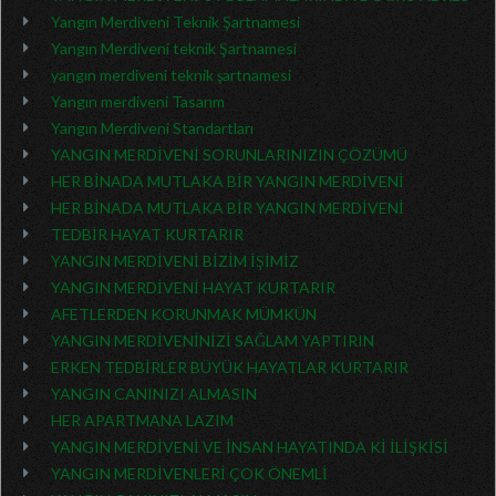
Yangın Merdiveni Teknik Şartnamesi
Yangın Merdiveni teknik Şartnamesi
yangın merdiveni teknik şartnamesi
Yangın merdiveni Tasarım
Yangın Merdiveni Standartları
YANGIN MERDİVENİ SORUNLARINIZIN ÇÖZÜMÜ
HER BİNADA MUTLAKA BİR YANGIN MERDİVENİ
HER BİNADA MUTLAKA BİR YANGIN MERDİVENİ
TEDBİR HAYAT KURTARIR
YANGIN MERDİVENİ BİZİM İŞİMİZ
YANGIN MERDİVENİ HAYAT KURTARIR
AFETLERDEN KORUNMAK MÜMKÜN
YANGIN MERDİVENİNİZİ SAĞLAM YAPTIRIN
ERKEN TEDBİRLER BÜYÜK HAYATLAR KURTARIR
YANGIN CANINIZI ALMASIN
HER APARTMANA LAZIM
YANGIN MERDİVENİ VE İNSAN HAYATINDA Kİ İLİŞKİSİ
YANGIN MERDİVENLERİ ÇOK ÖNEMLİ