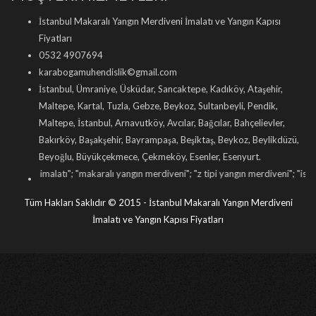
İstanbul Makaralı Yangın Merdiveni İmalatı ve Yangın Kapısı
Fiyatları
0532 4907694
karabogamuhendislik©gmail.com
İstanbul, Ümraniye, Üsküdar, Sancaktepe, Kadıköy, Ataşehir,
Maltepe, Kartal, Tuzla, Gebze, Beykoz, Sultanbeyli, Pendik,
Maltepe, İstanbul, Arnavutköy, Avcılar, Bağcılar, Bahçelievler,
Bakırköy, Başakşehir, Bayrampaşa, Beşiktaş, Beykoz, Beylikdüzü,
Beyoğlu, Büyükçekmece, Çekmeköy, Esenler, Esenyurt.
latı
"; "
makaralı yangın merdiveni
"; "
z tipi yangın merdiveni
"; "
istanbul yangın 
Tüm Hakları Saklıdır © 2015 - İstanbul Makaralı Yangın Merdiveni
İmalatı ve Yangın Kapısı Fiyatları