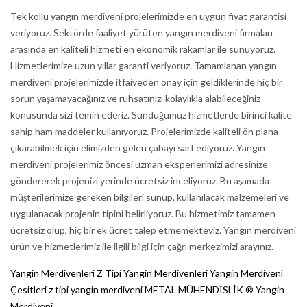
Tek kollu yangın merdiveni projelerimizde en uygun fiyat garantisi
veriyoruz. Sektörde faaliyet yürüten yangın merdiveni firmaları
arasında en kaliteli hizmeti en ekonomik rakamlar ile sunuyoruz.
Hizmetlerimize uzun yıllar garanti veriyoruz. Tamamlanan yangın
merdiveni projelerimizde itfaiyeden onay için geldiklerinde hiç bir
sorun yaşamayacağınız ve ruhsatınızı kolaylıkla alabileceğiniz
konusunda sizi temin ederiz. Sunduğumuz hizmetlerde birinci kalite
sahip ham maddeler kullanıyoruz. Projelerimizde kaliteli ön plana
çıkarabilmek için elimizden gelen çabayı sarf ediyoruz. Yangın
merdiveni projelerimiz öncesi uzman eksperlerimizi adresinize
göndererek projenizi yerinde ücretsiz inceliyoruz. Bu aşamada
müşterilerimize gereken bilgileri sunup, kullanılacak malzemeleri ve
uygulanacak projenin tipini belirliyoruz. Bu hizmetimiz tamamen
ücretsiz olup, hiç bir ek ücret talep etmemekteyiz. Yangın merdiveni
ürün ve hizmetlerimiz ile ilgili bilgi için çağrı merkezimizi arayınız.
Yangin Merdivenleri
Z Tipi Yangin Merdivenleri
Yangin Merdiveni
Çesitleri
z tipi yangin merdiveni
METAL MÜHENDİSLİK ® Yangin
Merdiveni