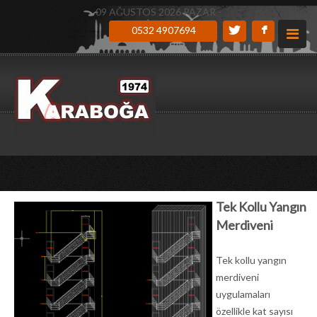
09 AĞUSTOS 2026 PAZAR -
0532 4907694
Tek Kollu Yangın
Merdiveni
Tek kollu yangın
merdiveni
uygulamaları
özellikle kat sayısı