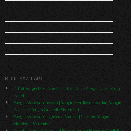
BLOG YAZILARI
Z Tipi Yangın Merdiveni İmalatı ve Ucuz Yangın Kapısı Satışı
İstanbul
Yangın Merdiveni İmalatı | Yangın Merdiveni Fiyatları, Yangın
Kapısı ve Yangın Güvenlik Sistemleri
Yangın Merdiveni Uygulama Alanları | İstanbul Yangın
Merdiveni Sistemleri
İstanbul Yangın Merdiveni İmalatı, Yangın Kapısı ve Panik Bar