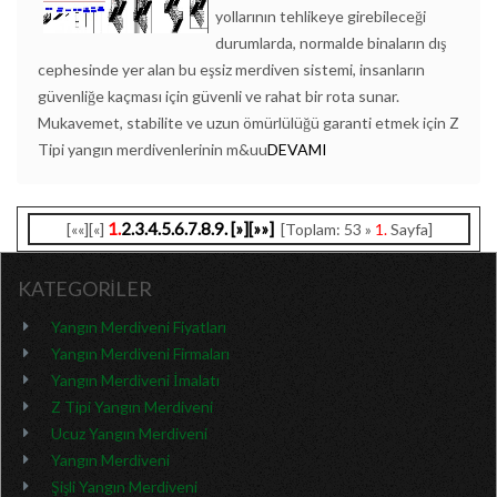
yollarının tehlikeye girebileceği
durumlarda, normalde binaların dış
cephesinde yer alan bu eşsiz merdiven sistemi, insanların
güvenliğe kaçması için güvenli ve rahat bir rota sunar.
Mukavemet, stabilite ve uzun ömürlülüğü garanti etmek için Z
Tipi yangın merdivenlerinin m&uu
DEVAMI
1.
2.
3.
4.
5.
6.
7.
8.
9.
[»]
[»»]
[««][«]
[Toplam: 53 »
1.
Sayfa]
KATEGORİLER
Yangın Merdiveni Fiyatları
Yangın Merdiveni Firmaları
Yangın Merdiveni İmalatı
Z Tipi Yangın Merdiveni
Ucuz Yangın Merdiveni
Yangın Merdiveni
Şişli Yangın Merdiveni