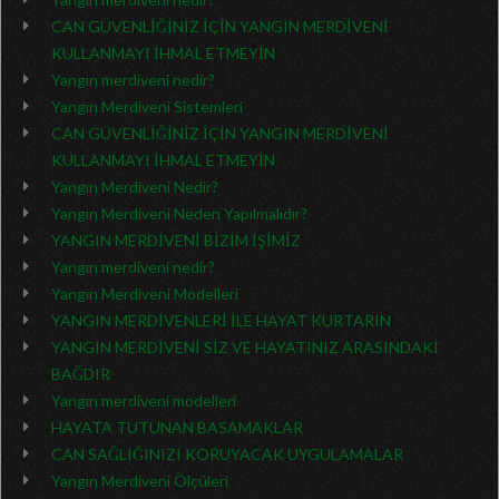
CAN GÜVENLİĞİNİZ İÇİN YANGIN MERDİVENİ
KULLANMAYI İHMAL ETMEYİN
Yangın merdiveni nedir?
Yangın Merdiveni Sistemleri
CAN GÜVENLİĞİNİZ İÇİN YANGIN MERDİVENİ
KULLANMAYI İHMAL ETMEYİN
Yangın Merdiveni Nedir?
Yangın Merdiveni Neden Yapılmalıdır?
YANGIN MERDİVENİ BİZİM İŞİMİZ
Yangın merdiveni nedir?
Yangın Merdiveni Modelleri
YANGIN MERDİVENLERİ İLE HAYAT KURTARIN
YANGIN MERDİVENİ SİZ VE HAYATINIZ ARASINDAKİ
BAĞDIR
Yangın merdiveni modelleri
HAYATA TUTUNAN BASAMAKLAR
CAN SAĞLIĞINIZI KORUYACAK UYGULAMALAR
Yangın Merdiveni Ölçüleri