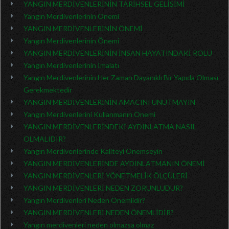
YANGIN MERDİVENLERİNİN TARİHSEL GELİŞİMİ
Yangın Merdivenlerinin Önemi
YANGIN MERDİVENLERİNİN ÖNEMİ
Yangın Merdivenlerinin Önemi
YANGIN MERDİVENLERİNİN İNSAN HAYATINDAKİ ROLÜ
Yangın Merdivenlerinin İmalatı
Yangın Merdivenlerinin Her Zaman Dayanıklı Bir Yapıda Olması
Gerekmektedir
YANGIN MERDİVENLERİNİN AMACINI UNUTMAYIN
Yangın Merdivenlerini Kullanmanın Önemi
YANGIN MERDİVENLERİNDEKİ AYDINLATMA NASIL
OLMALIDIR?
Yangın Merdivenlerinde Kaliteyi Önemseyin
YANGIN MERDİVENLERİNDE AYDINLATMANIN ÖNEMİ
YANGIN MERDİVENLERİ YÖNETMELİK ÖLÇÜLERİ
YANGIN MERDİVENLERİ NEDEN ZORUNLUDUR?
Yangın Merdivenleri Neden Önemlidir?
YANGIN MERDİVENLERİ NEDEN ÖNEMLİDİR?
Yangın merdivenleri neden olmazsa olmaz