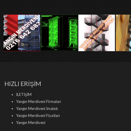
HIZLI ERİŞİM
İLETİŞİM
Yangın Merdiveni Firmaları
Yangın Merdiveni İmalatı
Yangın Merdiveni Fiyatları
Yangın Merdiveni