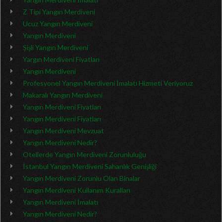
Z Tipi Yangın Merdiveni
Ucuz Yangın Merdiveni
Yangın Merdiveni
Şişli Yangın Merdiveni
Yargın Merdiveni Fiyatları
Yangın Merdiveni
Profesyonel Yangın Merdiveni İmalatı Hizmeti Veriyoruz
Makaralı Yangın Merdiveni
Yangın Merdiveni Fiyatları
Yangın Merdiveni Fiyatları
Yangın Merdiveni Mevzuat
Yangın Merdiveni Nedir?
Otellerde Yangın Merdiveni Zorunluluğu
İstanbul Yangın Merdiveni Sahanlık Genişliği
Yangın Merdiveni Zorunlu Olan Binalar
Yangın Merdiveni Kullanım Kuralları
Yangın Merdiveni İmalatı
Yangın Merdiveni Nedir?