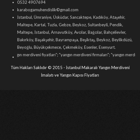
0532 4907694
karabogamuhendislik©gmail.com
İstanbul, Ümraniye, Üsküdar, Sancaktepe, Kadıköy, Ataşehir,
Maltepe, Kartal, Tuzla, Gebze, Beykoz, Sultanbeyli, Pendik,
Maltepe, İstanbul, Arnavutköy, Avcılar, Bağcılar, Bahçelievler,
Bakırköy, Başakşehir, Bayrampaşa, Beşiktaş, Beykoz, Beylikdüzü,
Beyoğlu, Büyükçekmece, Çekmeköy, Esenler, Esenyurt.
diveni fiyatları
"; "
yangın merdiveni firmaları
"; "
yangın merdiveni imalatı
"; "
mak
Tüm Hakları Saklıdır © 2015 - İstanbul Makaralı Yangın Merdiveni
İmalatı ve Yangın Kapısı Fiyatları