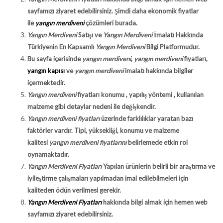
sayfamızı ziyaret edebilirsiniz. Şimdi daha ekonomik fiyatlar
ile
yangın merdiveni
çözümleri burada.
Yangın Merdiveni
Satışı ve
Yangın Merdiveni
İmalatı Hakkında
Türkiyenin En Kapsamlı
Yangın Merdiveni
Bilgi Platformudur.
Bu sayfa içerisinde
yangın merdiveni
,
yangın merdiveni
fiyatları,
yangın kapısı
ve
yangın merdiveni
imalatı hakkında bilgiler
içermektedir.
Yangın merdiveni
fiyatları konumu , yapılış yöntemi , kullanılan
malzeme gibi detaylar nedeni ile değişkendir.
Yangın merdiveni fiyatları
üzerinde farklılıklar yaratan bazı
faktörler vardır. Tipi, yüksekliği, konumu ve malzeme
kalitesi
yangın merdiveni fiyatlarını
belirlemede etkin rol
oynamaktadır.
Yangın Merdiveni Fiyatları
Yapılan ürünlerin belirli bir araştırma ve
iyileştirme çalışmaları yapılmadan imal edilebilmeleri için
kaliteden ödün verilmesi gerekir.
Yangın Merdiveni Fiyatları
hakkında bilgi almak için hemen web
sayfamızı ziyaret edebilirsiniz.