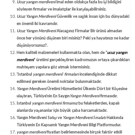
Ucuz yangın merdiveni
imal eden oldukça fazla bu işi bildiğini
söyleyen firmalar ve imalatçılar ile karşılaşabilirsiniz.
Ucuz Yangın Merdiveni
Güvenlik ve sağlık insan için bu dünyadaki
en önemli iki kavramdır.
Ucuz Yangın Merdiveni
Alacağınız Firmalar Bir ürünü almadan
önce her yönünü düşünen biri misiniz? Peki ya hayatınızı ne kadar
düşünüyorsunuz?.
Hem kaliteli malzemeleri kullanmakta olan, hem de “
ucuz yangın
merdiveni
” üretimi gerçekleştiren kadromuzun ortaya çıkardıkları
muhteşem yapılara göz atmak istermisiniz.
'İstanbul
yangın merdiveni
'
firmaları
incelendiğinde dikkat
edilmesi gereken önemli noktalar bulunmaktadır.
Yangın Merdiveni
Üretimi Hizmetlerini Ülkenin Dört bir Köşesine
ulaştıran, Türkiye'nin En Saygın
Yangın Merdiveni
firmasıdır.
İstanbul
yangın merdiveni firmamız
bu felaketlerden, kapalı
alanlarda yaşananlar için büyük çaba harcamaktadır.
Yangın Merdiveni Satışı ve
Yangın Merdiveni İmalatı
Hakkında
Türkiyenin En Kapsamlı Yangın Merdiveni Bilgi Platformudur.
yangın merdiveni
fiyatları belirlenmesinde birçok faktör etkili