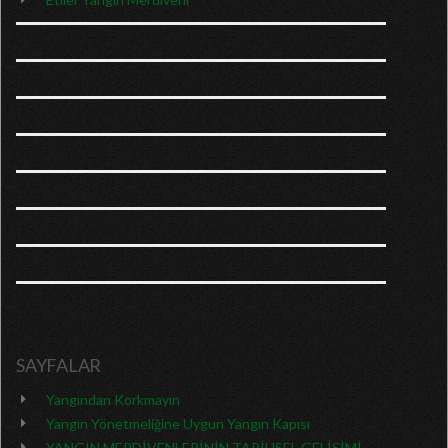
SAYFALAR
Yangından Korkmayın
Yangın Yönetmeliğine Uygun Yangın Kapısı
YANGIN MERDİVENLERİNİN TARİHSEL GELİŞİMİ