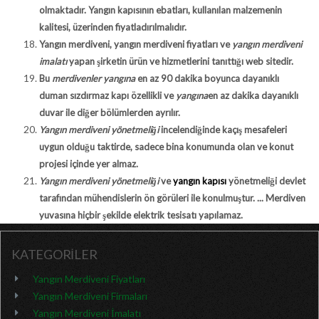
olmaktadır. Yangın kapısının ebatları, kullanılan malzemenin
kalitesi, üzerinden fiyatladırılmalıdır.
Yangın merdiveni, yangın merdiveni fiyatları ve
yangın merdiveni
imalatı
yapan şirketin ürün ve hizmetlerini tanıttığı web sitedir.
Bu
merdivenler yangına
en az 90 dakika boyunca dayanıklı
duman sızdırmaz kapı özellikli ve
yangına
en az dakika dayanıklı
duvar ile diğer bölümlerden ayrılır.
Yangın merdiveni yönetmeliği
incelendiğinde kaçış mesafeleri
uygun olduğu taktirde, sadece bina konumunda olan ve konut
projesi içinde yer almaz.
Yangın merdiveni yönetmeliği
ve
yangın kapısı
yönetmeliği devlet
tarafından mühendislerin ön görüleri ile konulmuştur. ... Merdiven
yuvasına hiçbir şekilde elektrik tesisatı yapılamaz.
KATEGORİLER
Yangın Merdiveni Fiyatları
Yangın Merdiveni Firmaları
Yangın Merdiveni İmalatı