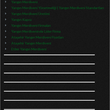
Yangın Merdiveni
Yangın Merdiveni Yönetmeliği | Yangın Merdiveni Standartları
Yangın Merdiveni Üretimi
Yangın Kapısı
Yangın Merdiveni Firmaları
Yangın Merdiveninde Lider Firma
Ataşehir Yangın Merdiveni Fiyatları
Ataşehir Yangın Merdiveni
Etiler Yangın Merdiveni