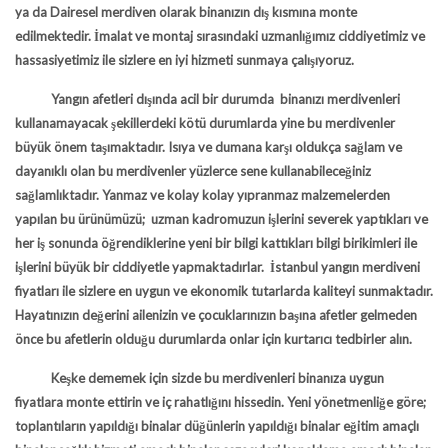
ya da Dairesel merdiven olarak binanızın dış kısmına monte
edilmektedir. İmalat ve montaj sırasındaki uzmanlığımız ciddiyetimiz ve
hassasiyetimiz ile sizlere en iyi hizmeti sunmaya çalışıyoruz.
Yangın afetleri dışında acil bir durumda binanızı merdivenleri
kullanamayacak şekillerdeki kötü durumlarda yine bu merdivenler
büyük önem taşımaktadır. Isıya ve dumana karşı oldukça sağlam ve
dayanıklı olan bu merdivenler yüzlerce sene kullanabileceğiniz
sağlamlıktadır. Yanmaz ve kolay kolay yıpranmaz malzemelerden
yapılan bu ürünümüzü; uzman kadromuzun işlerini severek yaptıkları ve
her iş sonunda öğrendiklerine yeni bir bilgi kattıkları bilgi birikimleri ile
işlerini büyük bir ciddiyetle yapmaktadırlar.
İstanbul yangın merdiveni
fiyatları ile sizlere en uygun ve ekonomik tutarlarda kaliteyi sunmaktadır.
Hayatınızın değerini ailenizin ve çocuklarınızın başına afetler gelmeden
önce bu afetlerin olduğu durumlarda onlar için kurtarıcı tedbirler alın.
Keşke dememek için sizde bu merdivenleri binanıza uygun
fiyatlara monte ettirin ve iç rahatlığını hissedin. Yeni yönetmenliğe göre;
toplantıların yapıldığı binalar düğünlerin yapıldığı binalar eğitim amaçlı