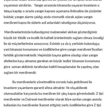
yaşamınızı sürdürün. Yangın sırasında binanızda yaşayan insanların o
telaşa kapılıp o sırada yangın kapısını açamama ihtimaline de çözümler
bulduk; yangın alarmı çaldığı anda otomatik olarak açılan
yangın
merdiveni
kapısı ile sizlerin acil anlardaki rahatlığınızı düşünüyoruz.
Merdivenlerimizde kullandığımız malzemeleri alırken gösterdiğimiz
büyük bir titizlik ve incelik ile kaliteli ürünlerimizin sağlam olması önceliği
ile siz müşterilerimize sunuyoruz. Evinizin ya da iş yerinizin bulunduğu;
yani binanızın konumuna ve özelliklerine göre
yangın merdiveni fiyatları
farklılık göstermektedir. Hepimizin başına gelme olasılığı olan yangın
afetlerine karşı almamız gereken en büyük tedbir binanızın konumuna
göre uzman ekibimiz tarafından belirli hesaplamalar ile yapılmış olan
sağlam bir merdivendir.
Bu merdivenlerin yönetmelikte zorunlu hala getirilmesi ile
insanların yaşamlarını garanti altına almaktır. Ve oluşabilecek
olumsuzluklar karşısında bu merdiven bir çıkış kapısı görevindedir. Z tipi
merdivenler ve Dairesel merdivenler olarak ikiye ayrılan yangın anında
kullanılan bu merdivenler ikamet ettiğiniz yerin özelliklerine göre Z tipi