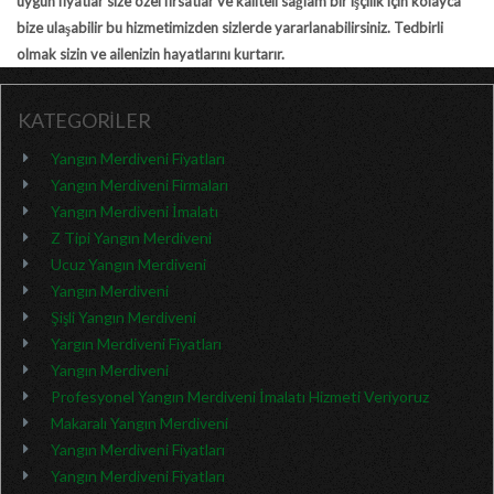
uygun fiyatlar size özel fırsatlar ve kaliteli sağlam bir işçilik için kolayca
bize ulaşabilir bu hizmetimizden sizlerde yararlanabilirsiniz. Tedbirli
olmak sizin ve ailenizin hayatlarını kurtarır.
KATEGORİLER
Yangın Merdiveni Fiyatları
Yangın Merdiveni Firmaları
Yangın Merdiveni İmalatı
Z Tipi Yangın Merdiveni
Ucuz Yangın Merdiveni
Yangın Merdiveni
Şişli Yangın Merdiveni
Yargın Merdiveni Fiyatları
Yangın Merdiveni
Profesyonel Yangın Merdiveni İmalatı Hizmeti Veriyoruz
Makaralı Yangın Merdiveni
Yangın Merdiveni Fiyatları
Yangın Merdiveni Fiyatları