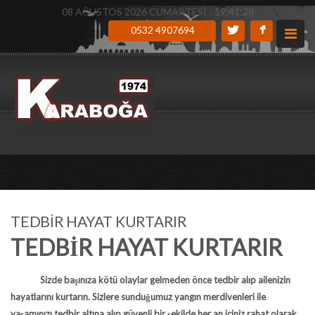
08 AĞUSTOS 2026 CUMARTESİ -
19:41:29
0532 4907694
TEDBİR HAYAT KURTARIR
TEDBİR HAYAT KURTARIR
Sizde başınıza kötü olaylar gelmeden önce tedbir alıp ailenizin
hayatlarını kurtarın. Sizlere sunduğumuz
yangın merdivenleri
ile
yaşamınızı tedbir altına alıp güvenli bir şekilde her an içiniz rahat olarak