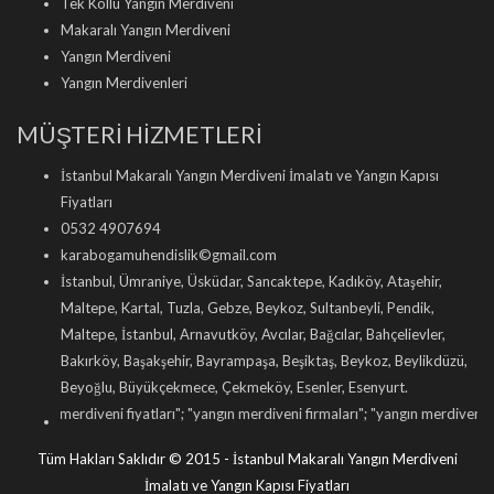
Tek Kollu Yangın Merdiveni
Makaralı Yangın Merdiveni
Yangın Merdiveni
Yangın Merdivenleri
MÜŞTERİ HİZMETLERİ
İstanbul Makaralı Yangın Merdiveni İmalatı ve Yangın Kapısı
Fiyatları
0532 4907694
karabogamuhendislik©gmail.com
İstanbul, Ümraniye, Üsküdar, Sancaktepe, Kadıköy, Ataşehir,
Maltepe, Kartal, Tuzla, Gebze, Beykoz, Sultanbeyli, Pendik,
Maltepe, İstanbul, Arnavutköy, Avcılar, Bağcılar, Bahçelievler,
Bakırköy, Başakşehir, Bayrampaşa, Beşiktaş, Beykoz, Beylikdüzü,
Beyoğlu, Büyükçekmece, Çekmeköy, Esenler, Esenyurt.
eni fiyatları
"; "
yangın merdiveni firmaları
"; "
yangın merdiveni imalatı
"; "
makara
Tüm Hakları Saklıdır © 2015 - İstanbul Makaralı Yangın Merdiveni
İmalatı ve Yangın Kapısı Fiyatları