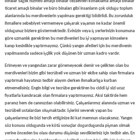
binalar sağlık hizmeti amaçlı binalar cezaevleri konaklama amaçlı binalar
ticaret amaçlı binalar ve büro binaları gibi insanların çok olduğu toplum
alanlarında bu merdivenlerin yapılması gerektiği bildirildi. Bu zorunluluk
ihmallere sebebiyet vermemeye çalışarak yaşamın ne kadar önemli
olduğunuz bizlere göstermektedir. Evinizin veya iş yerlerinizin konumuna
göre uzmanlık gerektiren bu merdivenleri bu işi yapmayan kimselere
kanıp kesinlikle yaptırmayınız. Çünkü yangın afetleri için bu merdivenin
yapılmasında sadece işçilik yok düşünen bir uzman kadro vardır.
Erimeyen ve yangından zarar göremeyecek demir ve çelikten olan bu
merdivenleri bizim gibi tecrübeli ve uzman bir ekibe sahip olan firmalara
yaptırmalı hayatınızı tedbir alayım derken ihmalkarlığa kurban
etmemelisiniz. Engin bilgi ve tecrübe gerektiren bu ciddi işi sizi ucuz
fiyatlarla kandıracak olan firmalara yaptırmayınız. Aksi taktirde hem
paranız hem de canınızdan olabilirsiniz. Çalışanlarımız alanında uzman ve
tecrübeli ustalardan oluşmaktadır. İşlerini severek yapan bu
çalışanlarımız ile bizi tercih ettiğinize iki kat memnun olacaksınız. Yangın
söz konusu olduğunda ve kötü sonuçlar doğurduğunda pişman olmak
yerine önceden bu olası durumu düşünüp sevdikleriniz için tedbir alın. En