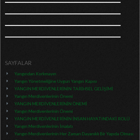
SAYFALAR
Yangından Korkmayın
Yangın Yönetmeliğine Uygun Yangın Kapısı
YANGIN MERDİVENLERİNİN TARİHSEL GELİŞİMİ
Yangın Merdivenlerinin Önemi
YANGIN MERDİVENLERİNİN ÖNEMİ
Yangın Merdivenlerinin Önemi
YANGIN MERDİVENLERİNİN İNSAN HAYATINDAKİ ROLÜ
Yangın Merdivenlerinin İmalatı
Yangın Merdivenlerinin Her Zaman Dayanıklı Bir Yapıda Olması