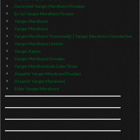
Deneyimli Yangın Merdiveni Firmaları
En İyi Yangın Merdiveni Firması
Yangın Merdiveni
Yangın Merdiveni
Yangın Merdiveni Yönetmeliği | Yangın Merdiveni Standartları
Yangın Merdiveni Üretimi
Yangın Kapısı
Yangın Merdiveni Firmaları
Yangın Merdiveninde Lider Firma
Ataşehir Yangın Merdiveni Fiyatları
Ataşehir Yangın Merdiveni
Etiler Yangın Merdiveni