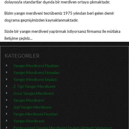
dolayısıyla standartlar dışında bir merdiven ortaya çıkmaktadır.
Bizim yangın merdiveni tecrübemiz 1975 yılından beri gelen demir
doğrama geçmişimizden kaynaklanmaktadır.
Sizde bir yangın merdiveni yaptırmak istiyorsanız firmamız ile mütlaka
iletişime çeçiniz…
KATEGORİLER
Yangın Merdiveni Fiyatları
Yangın Merdiveni Firmaları
Yangın Merdiveni İmalatı
Z Tipi Yangın Merdiveni
Ucuz Yangın Merdiveni
Yangın Merdiveni
Şişli Yangın Merdiveni
Yargın Merdiveni Fiyatları
Yangın Merdiveni
Profesyonel Yangın Merdiveni İmalatı Hizmeti Veriyoruz