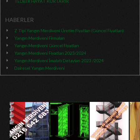
TEDBİR HAYAT KURTARIR
HABERLER
Z Tipi Yangın Merdiveni Üretim Fiyatları (Güncel Fiyatları)
Yangın Merdiveni Firmaları
Yangın Merdiveni Güncel Fiyatları
Yangın Merdiveni Fiyatları 2023/2024
Yangın Merdiveni İmalatı Detayları 2023 /2024
Dairesel Yangın Merdiveni