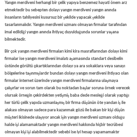
Yangın merdiveni herhangi bir çelik yapıya benzemez hayati önem arz
etmektedir bu sebepten dolayı yangın merdiveni yangın anında
insanların tahliyesini kusursuz bir şekilde yapacak şekilde
tasarlanmalıdır. Yangın merdiveni uzmanı olmayan firmalar tarafından
imal edildiği yangın anında ihtiyaç duyulduğunda sorunlar yaşana
bilmektedir.
Bir çok yangın merdiveni firmaları kimi kira masraflarından dolayı kimi
firmalar ise yangın merdiveni imalatı aşamasında standart desibelin
üstünde görültü çıkartıklarından dolayı ya ara sokaklara veya sanayı
bölgelerine taşınmışlardır bundan dolayı yangın merdiveni ihtiyacı olan
firmalar internet üzerinde yangın merdiveni firmalarına ulaşmaya
çalışırlar ve sorun tam olarak bu noktadan başlar soruna örnek verecek
olursak örneğin çekirdekten yetişmiş baba dede mesleği olarak yaptığı
her türlü çelik yapıda uzmanlaşmış bir firma düşünün öte yandan iş ile
alakası olmayan sadece para kazanmak gözü ile bakan bir kişi düşün
müşteri ikisinede ulaşıyor ancak işin yangın merdiveni uzmanı olduğu
halde işi alamamaktadır yangın merdiveni hakkında hiçbir tecrübesi
olmayan kişi işi alabilmektedir sebebi ise iyi hesap yapamamaktır