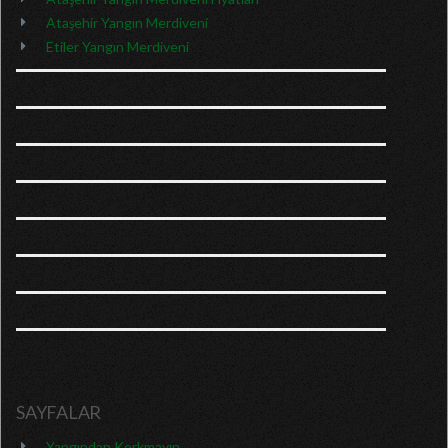
Ataşehir Yangın Merdiveni
Etiler Yangın Merdiveni
SAYFALAR
Yangından Korkmayın