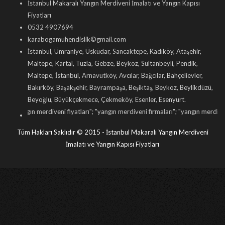
İstanbul Makaralı Yangın Merdiveni İmalatı ve Yangın Kapısı
Fiyatları
0532 4907694
karabogamuhendislik©gmail.com
İstanbul, Ümraniye, Üsküdar, Sancaktepe, Kadıköy, Ataşehir,
Maltepe, Kartal, Tuzla, Gebze, Beykoz, Sultanbeyli, Pendik,
Maltepe, İstanbul, Arnavutköy, Avcılar, Bağcılar, Bahçelievler,
Bakırköy, Başakşehir, Bayrampaşa, Beşiktaş, Beykoz, Beylikdüzü,
Beyoğlu, Büyükçekmece, Çekmeköy, Esenler, Esenyurt.
diveni fiyatları
"; "
yangın merdiveni firmaları
"; "
yangın merdiveni imalatı
"; "
mak
Tüm Hakları Saklıdır © 2015 - İstanbul Makaralı Yangın Merdiveni
İmalatı ve Yangın Kapısı Fiyatları