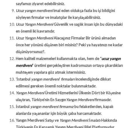
sayfamızı ziyaret edebilirsiniz.
Ucuz yangın merdiveni
imal eden oldukça fazla bu işi bildiğini
söyleyen firmalar ve imalatçılar ile karşılaşabilirsiniz.
Ucuz Yangın Merdiveni
Güvenlik ve sağlık insan için bu dünyadaki
en önemli iki kavramdır.
Ucuz Yangın Merdiveni
Alacağınız Firmalar Bir ürünü almadan
önce her yönünü düşünen biri misiniz? Peki ya hayatınızı ne kadar
düşünüyorsunuz?.
Hem kaliteli malzemeleri kullanmakta olan, hem de “
ucuz yangın
merdiveni
” üretimi gerçekleştiren kadromuzun ortaya çıkardıkları
muhteşem yapılara göz atmak istermisiniz.
'İstanbul
yangın merdiveni
'
firmaları
incelendiğinde dikkat
edilmesi gereken önemli noktalar bulunmaktadır.
Yangın Merdiveni
Üretimi Hizmetlerini Ülkenin Dört bir Köşesine
ulaştıran, Türkiye'nin En Saygın
Yangın Merdiveni
firmasıdır.
İstanbul
yangın merdiveni firmamız
bu felaketlerden, kapalı
alanlarda yaşananlar için büyük çaba harcamaktadır.
Yangın Merdiveni Satışı ve
Yangın Merdiveni İmalatı
Hakkında
Türkiyenin En Kapsamlı Yangın Merdiveni Bilgi Platformudur.