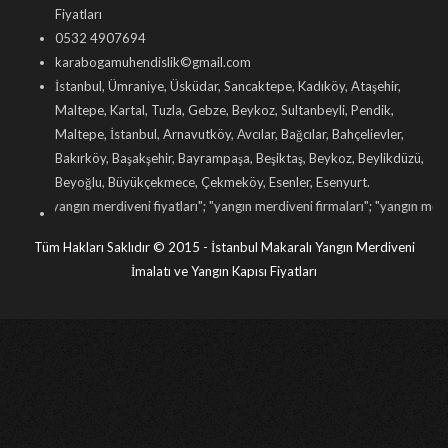
Fiyatları
0532 4907694
karabogamuhendislik©gmail.com
İstanbul, Ümraniye, Üsküdar, Sancaktepe, Kadıköy, Ataşehir,
Maltepe, Kartal, Tuzla, Gebze, Beykoz, Sultanbeyli, Pendik,
Maltepe, İstanbul, Arnavutköy, Avcılar, Bağcılar, Bahçelievler,
Bakırköy, Başakşehir, Bayrampaşa, Beşiktaş, Beykoz, Beylikdüzü,
Beyoğlu, Büyükçekmece, Çekmeköy, Esenler, Esenyurt.
gın merdiveni fiyatları
"; "
yangın merdiveni firmaları
"; "
yangın merdiveni imalat
Tüm Hakları Saklıdır © 2015 - İstanbul Makaralı Yangın Merdiveni
İmalatı ve Yangın Kapısı Fiyatları