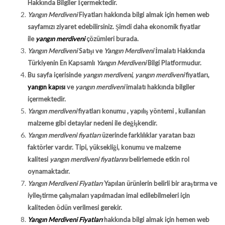
Hakkında Bilgiler İçermektedir.
Yangın Merdiveni
Fiyatları hakkında bilgi almak için hemen web
sayfamızı ziyaret edebilirsiniz. Şimdi daha ekonomik fiyatlar
ile
yangın merdiveni
çözümleri burada.
Yangın Merdiveni
Satışı ve
Yangın Merdiveni
İmalatı Hakkında
Türkiyenin En Kapsamlı
Yangın Merdiveni
Bilgi Platformudur.
Bu sayfa içerisinde
yangın merdiveni
,
yangın merdiveni
fiyatları,
yangın kapısı
ve
yangın merdiveni
imalatı hakkında bilgiler
içermektedir.
Yangın merdiveni
fiyatları konumu , yapılış yöntemi , kullanılan
malzeme gibi detaylar nedeni ile değişkendir.
Yangın merdiveni fiyatları
üzerinde farklılıklar yaratan bazı
faktörler vardır. Tipi, yüksekliği, konumu ve malzeme
kalitesi
yangın merdiveni fiyatlarını
belirlemede etkin rol
oynamaktadır.
Yangın Merdiveni Fiyatları
Yapılan ürünlerin belirli bir araştırma ve
iyileştirme çalışmaları yapılmadan imal edilebilmeleri için
kaliteden ödün verilmesi gerekir.
Yangın Merdiveni Fiyatları
hakkında bilgi almak için hemen web