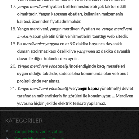
yangın merdiveni
fiyatları belirlenmesinde birçok faktör etkili
olmaktadır. Yangın kapısının ebatları, kullanılan malzemenin
kalitesi, üzerinden fiyatladırılmalıdır.
Yangın merdiveni, yangın merdiveni fiyatları ve
yangın merdiveni
imalatı
yapan şirketin ürün ve hizmetlerini tanıttığı web sitedir.
Bu
merdivenler yangına
en az 90 dakika boyunca dayanıklı
duman sızdırmaz kapı özellikli ve
yangına
en az dakika dayanıklı
duvar ile diğer bölümlerden ayrılır.
Yangın merdiveni yönetmeliği
incelendiğinde kaçış mesafeleri
uygun olduğu taktirde, sadece bina konumunda olan ve konut
projesi içinde yer almaz.
Yangın merdiveni yönetmeliği
ve
yangın kapısı
yönetmeliği devlet
tarafından mühendislerin ön görüleri ile konulmuştur. ... Merdiven
yuvasına hiçbir şekilde elektrik tesisatı yapılamaz.
KATEGORİLER
Yangın Merdiveni Fiyatları
Yangın Merdiveni Firmaları