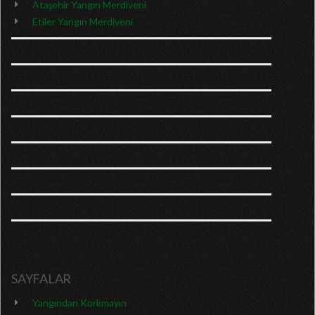
Ataşehir Yangın Merdiveni
Etiler Yangın Merdiveni
SAYFALAR
Yangından Korkmayın