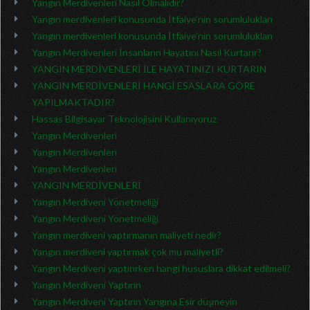
Yangın Merdivenleri Nasıl Olmalıdır?
Yangın merdivenleri konusunda İtfaiye’nin sorumlulukları
Yangın merdivenleri konusunda İtfaiye’nin sorumlulukları
Yangın Merdivenleri İnsanların Hayatını Nasıl Kurtarır?
YANGIN MERDİVENLERİ İLE HAYATINIZI KURTARIN
YANGIN MERDİVENLERİ HANGİ ESASLARA GÖRE
YAPILMAKTADIR?
Hassas Bilgisayar Teknolojisini Kullanıyoruz
Yangın Merdivenleri
Yangın Merdivenleri
Yangın Merdivenleri
YANGIN MERDİVENLERİ
Yangın Merdiveni Yönetmeliği
Yangın Merdiveni Yönetmeliği
Yangın merdiveni yaptırmanın maliyeti nedir?
Yangın merdiveni yaptırmak çok mu maliyetli?
Yangın Merdiveni yaptırırken hangi hususlara dikkat edilmeli?
Yangın Merdiveni Yaptırın
Yangın Merdiveni Yaptırın Yangına Esir düşmeyin