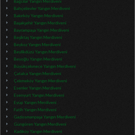
Bağcılar Yangın Merdiveni
Bahçelievler Yangın Merdiveni
Bakırköy Yangın Merdiveni
Başakşehir Yangın Merdiveni
Bayrampaşa Yangın Merdiveni
Beşiktaş Yangın Merdiveni
Beykoz Yangın Merdiveni
Beylikdüzü Yangın Merdiveni
Beyoğlu Yangın Merdiveni
Büyükçekmece Yangın Merdiveni
Çatalca Yangın Merdiveni
Çekmeköy Yangın Merdiveni
Esenler Yangın Merdiveni
Esenyurt Yangın Merdiveni
Eyüp Yangın Merdiveni
Fatih Yangın Merdiveni
Gaziosmanpaşa Yangın Merdiveni
Güngören Yangın Merdiveni
Kadıköy Yangın Merdiveni