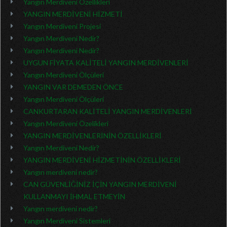
Yangın Merdiveni Özellikleri
YANGIN MERDİVENİ HİZMETİ
Yangın Merdiveni Projesi
Yangın Merdiveni Nedir?
Yangın Merdiveni Nedir?
UYGUN FİYATA KALİTELİ YANGIN MERDİVENLERİ
Yangın Merdiveni Ölçüleri
YANGIN VAR DEMEDEN ÖNCE
Yangın Merdiveni Ölçüleri
CANKURTARAN KALİTELİ YANGIN MERDİVENLERİ
Yangın Merdiveni Özelikleri
YANGIN MERDİVENLERİNİN ÖZELLİKLERİ
Yangın Merdiveni Nedir?
YANGIN MERDİVENİ HİZMETİNİN ÖZELLİKLERİ
Yangın merdiveni nedir?
CAN GÜVENLİĞİNİZ İÇİN YANGIN MERDİVENİ
KULLANMAYI İHMAL ETMEYİN
Yangın merdiveni nedir?
Yangın Merdiveni Sistemleri