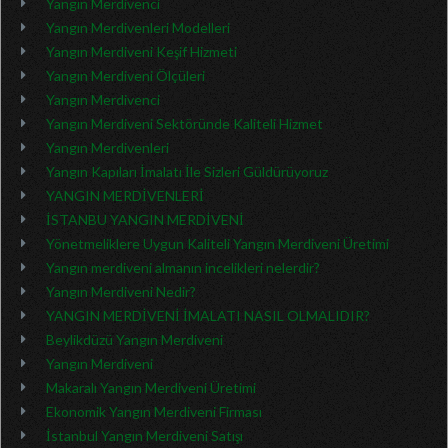
Yangın Merdivenci
Yangın Merdivenleri Modelleri
Yangın Merdiveni Keşif Hizmeti
Yangın Merdiveni Ölçüleri
Yangın Merdivenci
Yangın Merdiveni Sektöründe Kaliteli Hizmet
Yangın Merdivenleri
Yangın Kapıları İmalatı İle Sizleri Güldürüyoruz
YANGIN MERDİVENLERİ
İSTANBU YANGIN MERDİVENİ
Yönetmeliklere Uygun Kaliteli Yangın Merdiveni Üretimi
Yangın merdiveni almanın incelikleri nelerdir?
Yangın Merdiveni Nedir?
YANGIN MERDİVENİ İMALATI NASIL OLMALIDIR?
Beylikdüzü Yangın Merdiveni
Yangın Merdiveni
Makaralı Yangın Merdiveni Üretimi
Ekonomik Yangın Merdiveni Firması
İstanbul Yangın Merdiveni Satışı