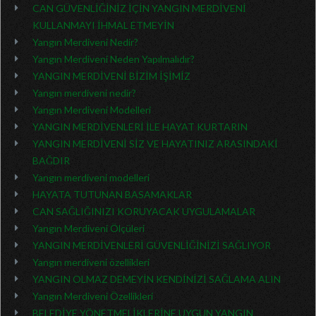
CAN GÜVENLİĞİNİZ İÇİN YANGIN MERDİVENİ
KULLANMAYI İHMAL ETMEYİN
Yangın Merdiveni Nedir?
Yangın Merdiveni Neden Yapılmalıdır?
YANGIN MERDİVENİ BİZİM İŞİMİZ
Yangın merdiveni nedir?
Yangın Merdiveni Modelleri
YANGIN MERDİVENLERİ İLE HAYAT KURTARIN
YANGIN MERDİVENİ SİZ VE HAYATINIZ ARASINDAKİ
BAĞDIR
Yangın merdiveni modelleri
HAYATA TUTUNAN BASAMAKLAR
CAN SAĞLIĞINIZI KORUYACAK UYGULAMALAR
Yangın Merdiveni Ölçüleri
YANGIN MERDİVENLERİ GÜVENLİĞİNİZİ SAĞLIYOR
Yangın merdiveni özellikleri
YANGIN OLMAZ DEMEYİN KENDİNİZİ SAĞLAMA ALIN
Yangın Merdiveni Özellikleri
BELEDİYE YÖNETMELİKLERİNE UYGUN YANGIN