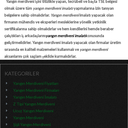
Yangın merdiveni işini titizlikle yapan, tecrübeli ve başta TSE belgesi
olmak üzere tüm
yangın merdiveni imalatı
yapmalarına izin tanıyan
belgelere sahip olmalıdırlar.
Yangın merdiveni
imalatı yapacak olan
firmanın mühendis ve eksperleri mesleklerine yönelik yetkinlik
sertifikalarına sahip olmalıdırlar ve hem kendilerini hemde beraber
çalıştıkları iş arkadaşlarını
yangın merdiveni imalatı
konusunda
geliştirmelidirler. Yangın merdiveni imalatı yapacak olan firmalar üretim
sırasında en kaliteli malzemeleri kullanmalı ve
yangın merdiveni
aksanlarını çok sağlam şekilde kurmalıdırlar.
KATEGORİLER
Yangın Merdiveni Fiyatları
Yangın Merdiveni Firmaları
Yangın Merdiveni İmalatı
Z Tipi Yangın Merdiveni
Ucuz Yangın Merdiveni
Yangın Merdiveni
Şişli Yangın Merdiveni