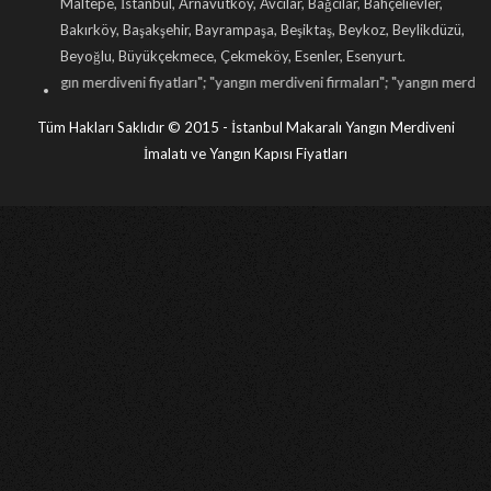
Maltepe, İstanbul, Arnavutköy, Avcılar, Bağcılar, Bahçelievler,
Bakırköy, Başakşehir, Bayrampaşa, Beşiktaş, Beykoz, Beylikdüzü,
Beyoğlu, Büyükçekmece, Çekmeköy, Esenler, Esenyurt.
rdiveni fiyatları
"; "
yangın merdiveni firmaları
"; "
yangın merdiveni imalatı
"; "
ma
Tüm Hakları Saklıdır © 2015 - İstanbul Makaralı Yangın Merdiveni
İmalatı ve Yangın Kapısı Fiyatları