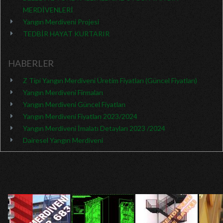
MERDİVENLERİ
Yangın Merdiveni Projesi
TEDBİR HAYAT KURTARIR
HABERLER
Z Tipi Yangın Merdiveni Üretim Fiyatları (Güncel Fiyatları)
Yangın Merdiveni Firmaları
Yangın Merdiveni Güncel Fiyatları
Yangın Merdiveni Fiyatları 2023/2024
Yangın Merdiveni İmalatı Detayları 2023 /2024
Dairesel Yangın Merdiveni