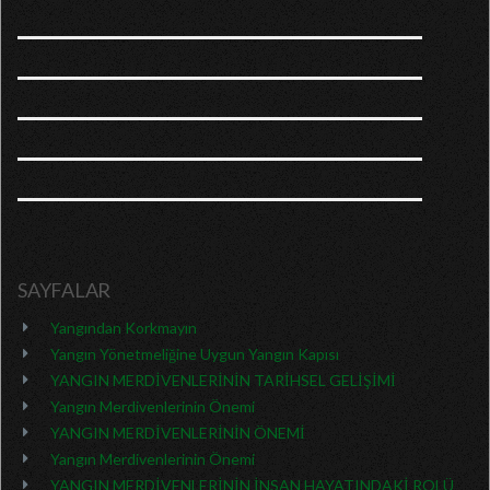
SAYFALAR
Yangından Korkmayın
Yangın Yönetmeliğine Uygun Yangın Kapısı
YANGIN MERDİVENLERİNİN TARİHSEL GELİŞİMİ
Yangın Merdivenlerinin Önemi
YANGIN MERDİVENLERİNİN ÖNEMİ
Yangın Merdivenlerinin Önemi
YANGIN MERDİVENLERİNİN İNSAN HAYATINDAKİ ROLÜ