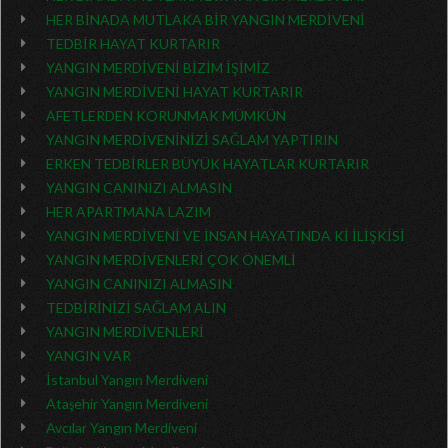
HER BİNADA MUTLAKA BİR YANGIN MERDİVENİ
TEDBİR HAYAT KURTARIR
YANGIN MERDİVENİ BİZİM İŞİMİZ
YANGIN MERDİVENİ HAYAT KURTARIR
AFETLERDEN KORUNMAK MÜMKÜN
YANGIN MERDİVENİNİZİ SAĞLAM YAPTIRIN
ERKEN TEDBİRLER BÜYÜK HAYATLAR KURTARIR
YANGIN CANINIZI ALMASIN
HER APARTMANA LAZIM
YANGIN MERDİVENİ VE İNSAN HAYATINDA Kİ İLİŞKİSİ
YANGIN MERDİVENLERİ ÇOK ÖNEMLİ
YANGIN CANINIZI ALMASIN
TEDBİRİNİZİ SAĞLAM ALIN
YANGIN MERDİVENLERİ
YANGIN VAR
İstanbul Yangın Merdiveni
Ataşehir Yangın Merdiveni
Avcılar Yangın Merdiveni