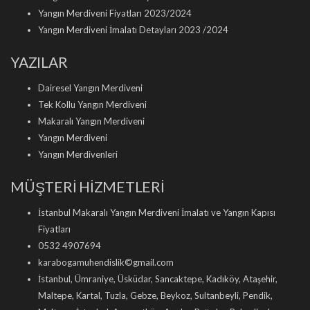
Yangın Merdiveni Fiyatları 2023/2024
Yangın Merdiveni İmalatı Detayları 2023 /2024
YAZILAR
Dairesel Yangın Merdiveni
Tek Kollu Yangın Merdiveni
Makaralı Yangın Merdiveni
Yangın Merdiveni
Yangın Merdivenleri
MÜŞTERİ HİZMETLERİ
İstanbul Makaralı Yangın Merdiveni İmalatı ve Yangın Kapısı
Fiyatları
0532 4907694
karabogamuhendislik©gmail.com
İstanbul, Ümraniye, Üsküdar, Sancaktepe, Kadıköy, Ataşehir,
Maltepe, Kartal, Tuzla, Gebze, Beykoz, Sultanbeyli, Pendik,