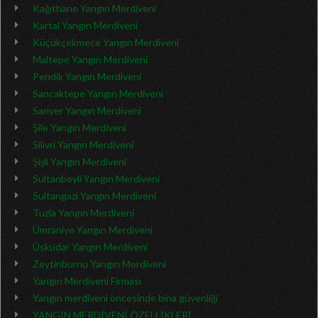
Kağıthane Yangın Merdiveni
Kartal Yangın Merdiveni
Küçükçekmece Yangın Merdiveni
Maltepe Yangın Merdiveni
Pendik Yangın Merdiveni
Sancaktepe Yangın Merdiveni
Sarıyer Yangın Merdiveni
Şile Yangın Merdiveni
Silivri Yangın Merdiveni
Şişli Yangın Merdiveni
Sultanbeyli Yangın Merdiveni
Sultangazi Yangın Merdiveni
Tuzla Yangın Merdiveni
Ümraniye Yangın Merdiveni
Üsküdar Yangın Merdiveni
Zeytinburnu Yangın Merdiveni
Yangın Merdiveni Firması
Yangın merdiveni öncesinde bina güvenliği
YANGIN MERDİVENİ ÖZELLİKLERİ