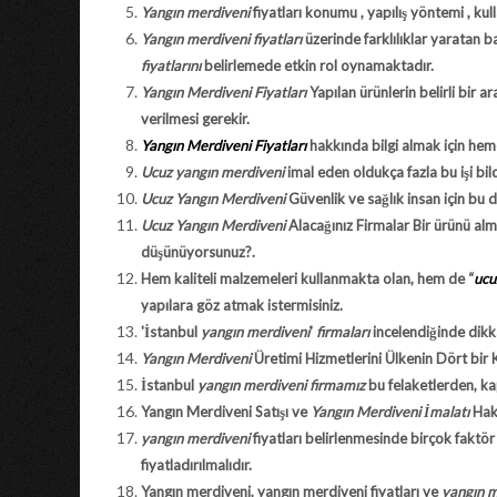
Yangın merdiveni
fiyatları konumu , yapılış yöntemi , kul
Yangın merdiveni fiyatları
üzerinde farklılıklar yaratan b
fiyatlarını
belirlemede etkin rol oynamaktadır.
Yangın Merdiveni Fiyatları
Yapılan ürünlerin belirli bir a
verilmesi gerekir.
Yangın Merdiveni Fiyatları
hakkında bilgi almak için hem
Ucuz yangın merdiveni
imal eden oldukça fazla bu işi bildi
Ucuz Yangın Merdiveni
Güvenlik ve sağlık insan için bu 
Ucuz Yangın Merdiveni
Alacağınız Firmalar Bir ürünü al
düşünüyorsunuz?.
Hem kaliteli malzemeleri kullanmakta olan, hem de “
ucu
yapılara göz atmak istermisiniz.
'İstanbul
yangın merdiveni
'
firmaları
incelendiğinde dikk
Yangın Merdiveni
Üretimi Hizmetlerini Ülkenin Dört bir K
İstanbul
yangın merdiveni firmamız
bu felaketlerden, ka
Yangın Merdiveni Satışı ve
Yangın Merdiveni İmalatı
Hakk
yangın merdiveni
fiyatları belirlenmesinde birçok faktör 
fiyatladırılmalıdır.
Yangın merdiveni, yangın merdiveni fiyatları ve
yangın m