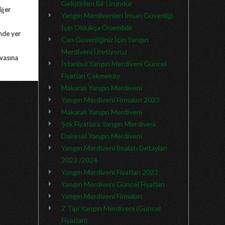
Geliştirilen Bir Üründür
iğer
Yangın Merdivenleri İnsan Güvenliği
İçin Oldukça Önemlidir
nde yer
Can Güvenliğiniz İçin Yangın
Merdiveni Üretiyoruz
uvasına
İstanbul Yangın Merdiveni Güncel
Fiyatları Çekmeköy
Makaralı Yangın Merdiveni
Yangın Merdiveni Firmaları 2023
Makaralı Yangın Merdiveni
Şok Fiyatlara Yangın Merdiveni
Dairesel Yangın Merdiveni
Yangın Merdiveni İmalatı Detayları
2023 /2024
Yangın Merdiveni Fiyatları 2023
Yangın Merdiveni Güncel Fiyatları
Yangın Merdiveni Firmaları
Z Tipi Yangın Merdiveni (Güncel
Fiyatları)