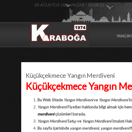
09 AĞUSTOS 2026 PAZAR -
10:28:22
YANGIN 
Küçükçekmece Yangın Merdiveni
Küçükçekmece Yangın Me
Bu Web Sitede
Yangın Merdiveni
ve
Yangın Merdiveni
İm
Yangın Merdiveni
Fiyatları hakkında bilgi almak için hem
merdiveni
çözümleri burada.
Yangın Merdiveni
Satışı ve
Yangın Merdiveni
İmalatı Hak
Bu sayfa içerisinde
yangın merdiveni
,
yangın merdiveni
f