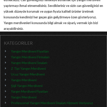
etmekteyiz. Can güvenliğinizi tehlikeye atmamak için yangın merdiveni
yaptırmayı ihmal etmemelisiniz. Sevdikleriniz ve sizin can güvenliğinizi en
yüksek düzeyde korumak ve uygun fiyata kaliteli ürünler üretmek
konusunda kendimizi her geçen gün geliştirmeye özen gösteriyoruz.
Yangın merdivenleri konusunda bilgi almak ve sipariş vermek için bizi
arayabilirsiniz.
KATEGORİLER
Yangın Merdiveni Fiyatları
Yangın Merdiveni Firmaları
Yangın Merdiveni İmalatı
Z Tipi Yangın Merdiveni
Ucuz Yangın Merdiveni
Yangın Merdiveni
Şişli Yangın Merdiveni
Yargın Merdiveni Fiyatları
Yangın Merdiveni
Profesyonel Yangın Merdiveni İmalatı Hizmeti Veriyoruz