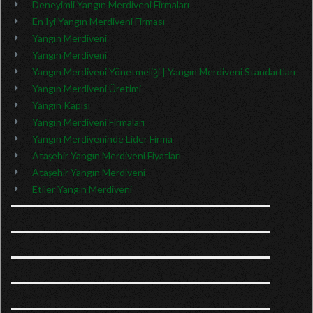
Deneyimli Yangın Merdiveni Firmaları
En İyi Yangın Merdiveni Firması
Yangın Merdiveni
Yangın Merdiveni
Yangın Merdiveni Yönetmeliği | Yangın Merdiveni Standartları
Yangın Merdiveni Üretimi
Yangın Kapısı
Yangın Merdiveni Firmaları
Yangın Merdiveninde Lider Firma
Ataşehir Yangın Merdiveni Fiyatları
Ataşehir Yangın Merdiveni
Etiler Yangın Merdiveni