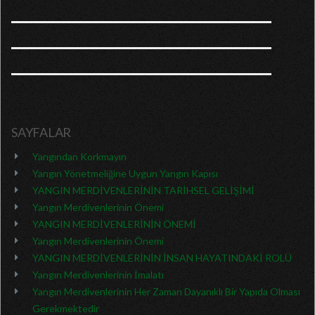
SAYFALAR
Yangından Korkmayın
Yangın Yönetmeliğine Uygun Yangın Kapısı
YANGIN MERDİVENLERİNİN TARİHSEL GELİŞİMİ
Yangın Merdivenlerinin Önemi
YANGIN MERDİVENLERİNİN ÖNEMİ
Yangın Merdivenlerinin Önemi
YANGIN MERDİVENLERİNİN İNSAN HAYATINDAKİ ROLÜ
Yangın Merdivenlerinin İmalatı
Yangın Merdivenlerinin Her Zaman Dayanıklı Bir Yapıda Olması
Gerekmektedir