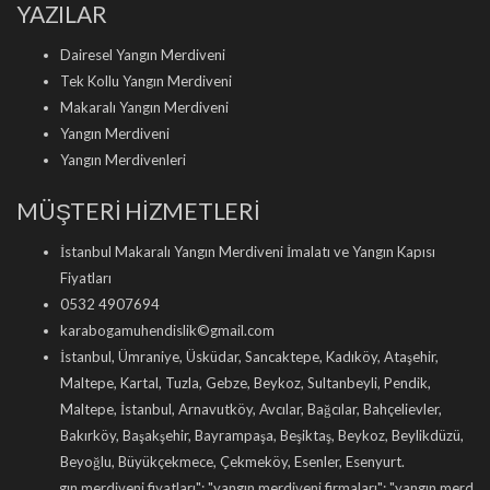
YAZILAR
Dairesel Yangın Merdiveni
Tek Kollu Yangın Merdiveni
Makaralı Yangın Merdiveni
Yangın Merdiveni
Yangın Merdivenleri
MÜŞTERİ HİZMETLERİ
İstanbul Makaralı Yangın Merdiveni İmalatı ve Yangın Kapısı
Fiyatları
0532 4907694
karabogamuhendislik©gmail.com
İstanbul, Ümraniye, Üsküdar, Sancaktepe, Kadıköy, Ataşehir,
Maltepe, Kartal, Tuzla, Gebze, Beykoz, Sultanbeyli, Pendik,
Maltepe, İstanbul, Arnavutköy, Avcılar, Bağcılar, Bahçelievler,
Bakırköy, Başakşehir, Bayrampaşa, Beşiktaş, Beykoz, Beylikdüzü,
Beyoğlu, Büyükçekmece, Çekmeköy, Esenler, Esenyurt.
rdiveni fiyatları
"; "
yangın merdiveni firmaları
"; "
yangın merdiveni imalatı
"; "
ma