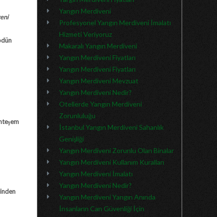
Yangın Merdiveni
eni
Profesyonel Yangın Merdiveni İmalatı
Hizmeti Veriyoruz
 ödün
Makaralı Yangın Merdiveni
Yangın Merdiveni Fiyatları
Yangın Merdiveni Fiyatları
Yangın Merdiveni Mevzuat
Yangın Merdiveni Nedir?
Otellerde Yangın Merdiveni
Zorunluluğu
uhteşem
İstanbul Yangın Merdiveni Sahanlık
Genişliği
Yangın Merdiveni Zorunlu Olan Binalar
Yangın Merdiveni Kullanım Kuralları
Yangın Merdiveni İmalatı
Yangın Merdiveni Nedir?
rinden
Yangın Merdiveni Yangın Anında
İnsanların Can Güvenliği İçin