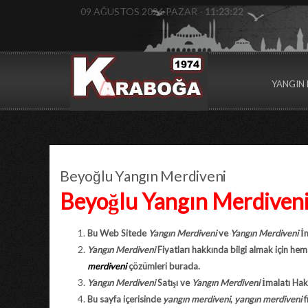
09 AĞUSTOS 2026 PAZAR -
11:23:23
YANGIN 
Beyoğlu Yangın Merdiveni
Beyoğlu Yangın Merdiven
Bu Web Sitede
Yangın Merdiveni
ve
Yangın Merdiveni
İm
Yangın Merdiveni
Fiyatları hakkında bilgi almak için hem
merdiveni
çözümleri burada.
Yangın Merdiveni
Satışı ve
Yangın Merdiveni
İmalatı Hak
Bu sayfa içerisinde
yangın merdiveni
,
yangın merdiveni
f