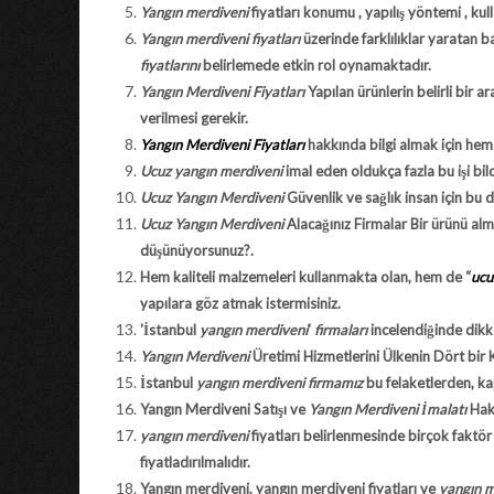
Yangın merdiveni
fiyatları konumu , yapılış yöntemi , kul
Yangın merdiveni fiyatları
üzerinde farklılıklar yaratan b
fiyatlarını
belirlemede etkin rol oynamaktadır.
Yangın Merdiveni Fiyatları
Yapılan ürünlerin belirli bir a
verilmesi gerekir.
Yangın Merdiveni Fiyatları
hakkında bilgi almak için hem
Ucuz yangın merdiveni
imal eden oldukça fazla bu işi bildi
Ucuz Yangın Merdiveni
Güvenlik ve sağlık insan için bu 
Ucuz Yangın Merdiveni
Alacağınız Firmalar Bir ürünü al
düşünüyorsunuz?.
Hem kaliteli malzemeleri kullanmakta olan, hem de “
ucu
yapılara göz atmak istermisiniz.
'İstanbul
yangın merdiveni
'
firmaları
incelendiğinde dikk
Yangın Merdiveni
Üretimi Hizmetlerini Ülkenin Dört bir K
İstanbul
yangın merdiveni firmamız
bu felaketlerden, ka
Yangın Merdiveni Satışı ve
Yangın Merdiveni İmalatı
Hakk
yangın merdiveni
fiyatları belirlenmesinde birçok faktör 
fiyatladırılmalıdır.
Yangın merdiveni, yangın merdiveni fiyatları ve
yangın m