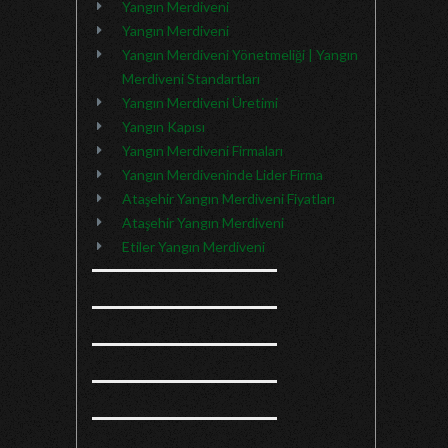
Yangın Merdiveni
Yangın Merdiveni
Yangın Merdiveni Yönetmeliği | Yangın
Merdiveni Standartları
Yangın Merdiveni Üretimi
Yangın Kapısı
Yangın Merdiveni Firmaları
Yangın Merdiveninde Lider Firma
Ataşehir Yangın Merdiveni Fiyatları
Ataşehir Yangın Merdiveni
Etiler Yangın Merdiveni