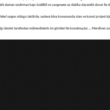
lı duman sızdırmaz kapı özellikli ve
yangına
en az dakika dayanıklı duvar ile d
feleri uygun olduğu taktirde, sadece bina konumunda olan ve konut projesi içi
i devlet tarafından mühendislerin ön görüleri ile konulmuştur. ... Merdiven y