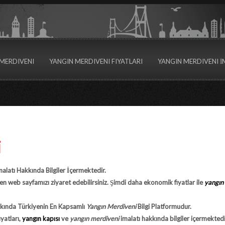
MERDIVENI
YANGIN MERDIVENI FIYATLARI
YANGIN MERDIVENI İ
i
alatı Hakkında Bilgiler İçermektedir.
en web sayfamızı ziyaret edebilirsiniz. Şimdi daha ekonomik fiyatlar ile
yangın
kında Türkiyenin En Kapsamlı
Yangın Merdiveni
Bilgi Platformudur.
iyatları,
yangın kapısı
ve
yangın merdiveni
imalatı hakkında bilgiler içermektedi