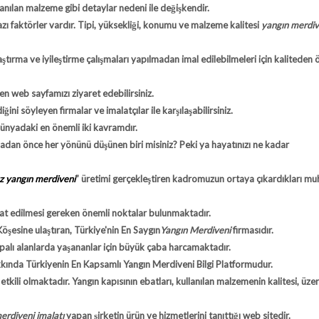
lanılan malzeme gibi detaylar nedeni ile değişkendir.
azı faktörler vardır. Tipi, yüksekliği, konumu ve malzeme kalitesi
yangın merdiv
raştırma ve iyileştirme çalışmaları yapılmadan imal edilebilmeleri için kaliteden
en web sayfamızı ziyaret edebilirsiniz.
ğini söyleyen firmalar ve imalatçılar ile karşılaşabilirsiniz.
dünyadaki en önemli iki kavramdır.
madan önce her yönünü düşünen biri misiniz? Peki ya hayatınızı ne kadar
z yangın merdiveni
” üretimi gerçekleştiren kadromuzun ortaya çıkardıkları m
at edilmesi gereken önemli noktalar bulunmaktadır.
öşesine ulaştıran, Türkiye'nin En Saygın
Yangın Merdiveni
firmasıdır.
palı alanlarda yaşananlar için büyük çaba harcamaktadır.
ında Türkiyenin En Kapsamlı Yangın Merdiveni Bilgi Platformudur.
etkili olmaktadır. Yangın kapısının ebatları, kullanılan malzemenin kalitesi, üze
erdiveni imalatı
yapan şirketin ürün ve hizmetlerini tanıttığı web sitedir.