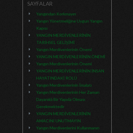
SAYFALAR
Yangından Korkmayın
Yangın Yönetmeliğine Uygun Yangın
Kapısı
YANGIN MERDİVENLERİNİN
TARİHSEL GELİŞİMİ
Yangın Merdivenlerinin Önemi
YANGIN MERDİVENLERİNİN ÖNEMİ
Yangın Merdivenlerinin Önemi
YANGIN MERDİVENLERİNİN İNSAN
HAYATINDAKİ ROLÜ
Yangın Merdivenlerinin İmalatı
Yangın Merdivenlerinin Her Zaman
Dayanıklı Bir Yapıda Olması
Gerekmektedir
YANGIN MERDİVENLERİNİN
AMACINI UNUTMAYIN
Yangın Merdivenlerini Kullanmanın