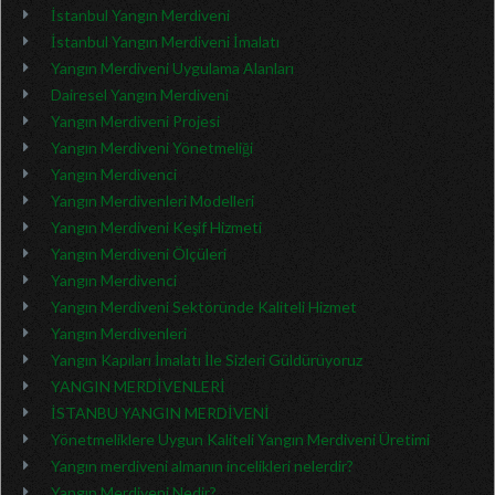
İstanbul Yangın Merdiveni
İstanbul Yangın Merdiveni İmalatı
Yangın Merdiveni Uygulama Alanları
Dairesel Yangın Merdiveni
Yangın Merdiveni Projesi
Yangın Merdiveni Yönetmeliği
Yangın Merdivenci
Yangın Merdivenleri Modelleri
Yangın Merdiveni Keşif Hizmeti
Yangın Merdiveni Ölçüleri
Yangın Merdivenci
Yangın Merdiveni Sektöründe Kaliteli Hizmet
Yangın Merdivenleri
Yangın Kapıları İmalatı İle Sizleri Güldürüyoruz
YANGIN MERDİVENLERİ
İSTANBU YANGIN MERDİVENİ
Yönetmeliklere Uygun Kaliteli Yangın Merdiveni Üretimi
Yangın merdiveni almanın incelikleri nelerdir?
Yangın Merdiveni Nedir?