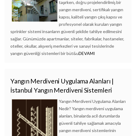
taşırken, doğru projelendirilmiş bir
yangın merdiveni, sertifikalı yangın
kapısı, kaliteli yangın çıkış kapısı ve
profesyonel olarak kurulan yangın
sprinkler sistemi insanların güvenli şekilde tahliye edilmesini
sağlar. Günümüzde apartmanlar, siteler, fabrikalar, hastaneler,
oteller, okullar, alışveriş merkezleri ve sanayi tesislerinde
yangın güvenliği sistemleri bir büt&u
DEVAMI
Yangın Merdiveni Uygulama Alanları |
İstanbul Yangın Merdiveni Sistemleri
Yangın Merdiveni Uygulama Alanları
Nedir? Yangın merdiveni uygulama
alanları, binalarda acil durumlarda
güvenli tahliye sağlamak amacıyla
yangın merdiveni sistemlerinin