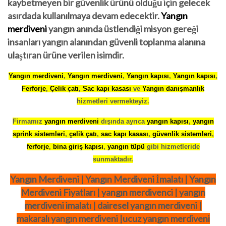
kaybetmeyen bir güvenlik ürünü olduğu için gelecek
asırdada kullanılmaya devam edecektir.
Yangın
merdiveni
yangın anında üstlendiği misyon gereği
insanları yangın alanından güvenli toplanma alanına
ulaştıran ürüne verilen isimdir.
Yangın merdiveni
,
Yangın merdiveni
,
Yangın kapısı
,
Yangın kapısı
,
Ferforje
,
Çelik çatı
,
Sac kapı kasası
ve
Yangın danışmanlık
hizmetleri vermekteyiz.
Firmamız
yangın merdiveni
dışında ayrıca
yangın kapısı
,
yangın
sprink sistemleri
,
çelik çatı
,
sac kapı kasası
,
güvenlik sistemleri
,
ferforje
,
bina giriş kapısı
,
yangın tüpü
gibi hizmetleride
sunmaktadır.
Yangın Merdiveni | Yangın Merdiveni İmalatı | Yangın
Merdiveni Fiyatları | yangın merdivenci | yangın
merdiveni imalatı | dairesel yangın merdiveni |
makaralı yangın merdiveni |ucuz yangın merdiveni