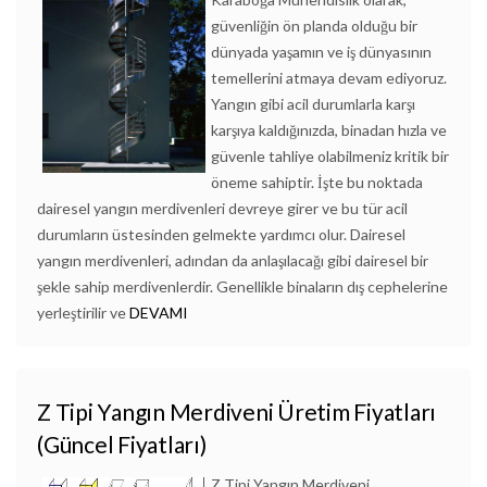
güvenliğin ön planda olduğu bir
dünyada yaşamın ve iş dünyasının
temellerini atmaya devam ediyoruz.
Yangın gibi acil durumlarla karşı
karşıya kaldığınızda, binadan hızla ve
güvenle tahliye olabilmeniz kritik bir
öneme sahiptir. İşte bu noktada
dairesel yangın merdivenleri devreye girer ve bu tür acil
durumların üstesinden gelmekte yardımcı olur. Dairesel
yangın merdivenleri, adından da anlaşılacağı gibi dairesel bir
şekle sahip merdivenlerdir. Genellikle binaların dış cephelerine
yerleştirilir ve
DEVAMI
Z Tipi Yangın Merdiveni Üretim Fiyatları
(Güncel Fiyatları)
Z Tipi Yangın Merdiveni