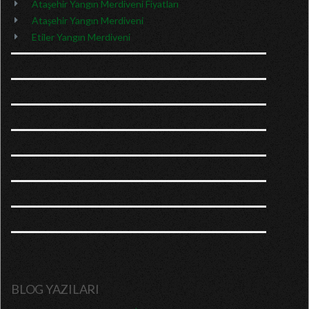
Ataşehir Yangın Merdiveni Fiyatları
Ataşehir Yangın Merdiveni
Etiler Yangın Merdiveni
BLOG YAZILARI