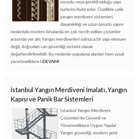
zorunlu veya gerekli olduğu yapı
türlerini ifade eder. Özellikle çelik
yangın merdiveni sistemleri,
dayanıklılığı ve uzun ömürlü yapısı
nedeniyle modern binalarda en çok tercih edilen çözümler
arasında yer alır. Yangın merdivenleri yalnızca bir yapı elemanı
değil, doğrudan can güvenliği sistemi olarak
değerlendirilmelidir. Bu nedenle uygulama alanları hem yasal
yönetmeliklere h
DEVAMI
İstanbul Yangın Merdiveni İmalatı, Yangın
Kapısı ve Panik Bar Sistemleri
İstanbul Yangın Merdiveni
Çözümleri ile Güvenli ve
Yönetmeliklere Uygun Yapılar
Yangın güvenliği, modern şehir