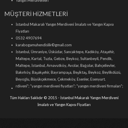
Yangın Merdivenleri
MÜŞTERİ HİZMETLERİ
İstanbul Makaralı Yangın Merdiveni İmalatı ve Yangın Kapısı
Fiyatları
0532 4907694
karabogamuhendislik©gmail.com
İstanbul, Ümraniye, Üsküdar, Sancaktepe, Kadıköy, Ataşehir,
Maltepe, Kartal, Tuzla, Gebze, Beykoz, Sultanbeyli, Pendik,
Maltepe, İstanbul, Arnavutköy, Avcılar, Bağcılar, Bahçelievler,
Bakırköy, Başakşehir, Bayrampaşa, Beşiktaş, Beykoz, Beylikdüzü,
Beyoğlu, Büyükçekmece, Çekmeköy, Esenler, Esenyurt.
ni
"; "
yangın merdiveni fiyatları
"; "
yangın merdiveni firmaları
"; "
yangın merdiveni
Tüm Hakları Saklıdır © 2015 - İstanbul Makaralı Yangın Merdiveni
İmalatı ve Yangın Kapısı Fiyatları