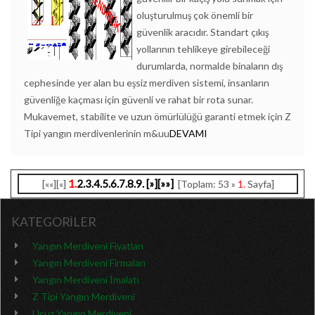
oluşturulmuş çok önemli bir
güvenlik aracıdır. Standart çıkış
yollarının tehlikeye girebileceği
durumlarda, normalde binaların dış
cephesinde yer alan bu eşsiz merdiven sistemi, insanların
güvenliğe kaçması için güvenli ve rahat bir rota sunar.
Mukavemet, stabilite ve uzun ömürlülüğü garanti etmek için Z
Tipi yangın merdivenlerinin m&uu
DEVAMI
1.
2.
3.
4.
5.
6.
7.
8.
9.
[»]
[»»]
[««][«]
[Toplam: 53 »
1.
Sayfa]
KATEGORİLER
Yangın Merdiveni Fiyatları
Yangın Merdiveni Firmaları
Yangın Merdiveni İmalatı
Z Tipi Yangın Merdiveni
Ucuz Yangın Merdiveni