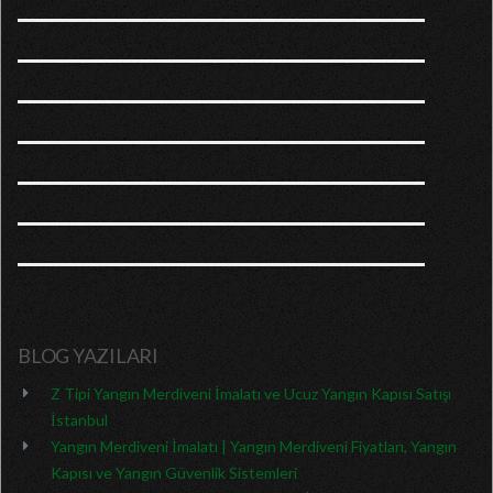
BLOG YAZILARI
Z Tipi Yangın Merdiveni İmalatı ve Ucuz Yangın Kapısı Satışı
İstanbul
Yangın Merdiveni İmalatı | Yangın Merdiveni Fiyatları, Yangın
Kapısı ve Yangın Güvenlik Sistemleri