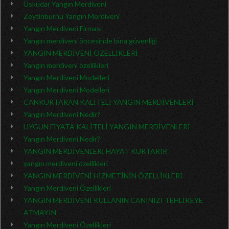
Üsküdar Yangın Merdiveni
Zeytinburnu Yangın Merdiveni
Yangın Merdiveni Firması
Yangın merdiveni öncesinde bina güvenliği
YANGIN MERDİVENİ ÖZELLİKLERİ
Yangın merdiveni özellikleri
Yangın Merdiveni Modelleri
Yangın Merdiveni Modelleri
CANKURTARAN KALİTELİ YANGIN MERDİVENLERİ
Yangın Merdiveni Nedir?
UYGUN FİYATA KALİTELİ YANGIN MERDİVENLERİ
Yangın Merdiveni Nedir?
YANGIN MERDİVENLERİ HAYAT KURTARIR
yangın merdiveni özellikleri
YANGIN MERDİVENİ HİZMETİNİN ÖZELLİKLERİ
Yangın Merdiveni Özellikleri
YANGIN MERDİVENİ KULLANIN CANINIZI TEHLİKEYE
ATMAYIN
Yangın Merdiveni Özellikleri