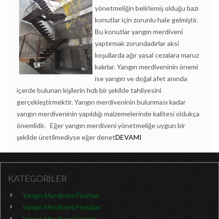
yönetmeliğin belirlemiş olduğu bazı
konutlar için zorunlu hale gelmiştir.
Bu konutlar yangın merdiveni
yaptırmak zorundadırlar aksi
koşullarda ağır yasal cezalara maruz
kalırlar. Yangın merdiveninin önemi
ise yangın ve doğal afet anında
içerde bulunan kişilerin hızlı bir şekilde tahliyesini
gerçekleştirmektir. Yangın merdiveninin bulunması kadar
yangın merdiveninin yapıldığı malzemelerinde kalitesi oldukça
önemlidir. Eğer yangın merdiveni yönetmeliğe uygun bir
şekilde üretilmediyse eğer denet
DEVAMI
KATEGORİLER
Yangın Merdiveni Fiyatları
Yangın Merdiveni Firmaları
Yangın Merdiveni İmalatı