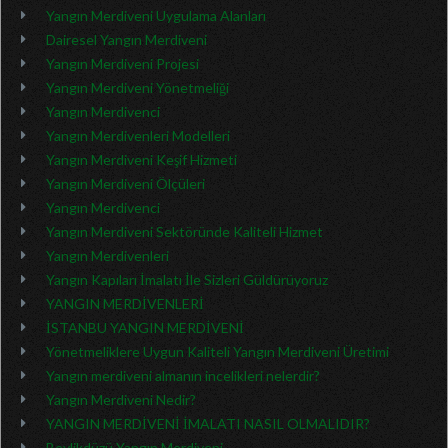
Yangın Merdiveni Uygulama Alanları
Dairesel Yangın Merdiveni
Yangın Merdiveni Projesi
Yangın Merdiveni Yönetmeliği
Yangın Merdivenci
Yangın Merdivenleri Modelleri
Yangın Merdiveni Keşif Hizmeti
Yangın Merdiveni Ölçüleri
Yangın Merdivenci
Yangın Merdiveni Sektöründe Kaliteli Hizmet
Yangın Merdivenleri
Yangın Kapıları İmalatı İle Sizleri Güldürüyoruz
YANGIN MERDİVENLERİ
İSTANBU YANGIN MERDİVENİ
Yönetmeliklere Uygun Kaliteli Yangın Merdiveni Üretimi
Yangın merdiveni almanın incelikleri nelerdir?
Yangın Merdiveni Nedir?
YANGIN MERDİVENİ İMALATI NASIL OLMALIDIR?
Beylikdüzü Yangın Merdiveni