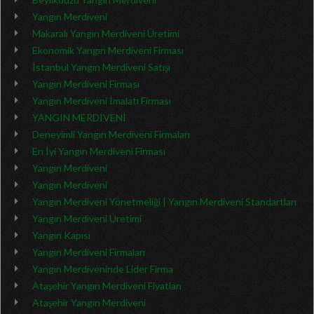
Yangın Merdiveni
Makaralı Yangın Merdiveni Üretimi
Ekonomik Yangın Merdiveni Firması
İstanbul Yangın Merdiveni Satışı
Yangın Merdiveni Firması
Yangın Merdiveni İmalatı Firması
YANGIN MERDİVENİ
Deneyimli Yangın Merdiveni Firmaları
En İyi Yangın Merdiveni Firması
Yangın Merdiveni
Yangın Merdiveni
Yangın Merdiveni Yönetmeliği | Yangın Merdiveni Standartları
Yangın Merdiveni Üretimi
Yangın Kapısı
Yangın Merdiveni Firmaları
Yangın Merdiveninde Lider Firma
Ataşehir Yangın Merdiveni Fiyatları
Ataşehir Yangın Merdiveni