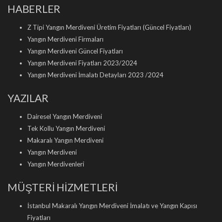
HABERLER
Z Tipi Yangın Merdiveni Üretim Fiyatları (Güncel Fiyatları)
Yangın Merdiveni Firmaları
Yangın Merdiveni Güncel Fiyatları
Yangın Merdiveni Fiyatları 2023/2024
Yangın Merdiveni İmalatı Detayları 2023 /2024
YAZILAR
Dairesel Yangın Merdiveni
Tek Kollu Yangın Merdiveni
Makaralı Yangın Merdiveni
Yangın Merdiveni
Yangın Merdivenleri
MÜŞTERİ HİZMETLERİ
İstanbul Makaralı Yangın Merdiveni İmalatı ve Yangın Kapısı
Fiyatları