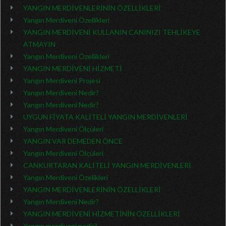
YANGIN MERDİVENLERİNİN ÖZELLİKLERİ
Yangın Merdiveni Özellikleri
YANGIN MERDİVENİ KULLANIN CANINIZI TEHLİKEYE
ATMAYIN
Yangın Merdiveni Özellikleri
YANGIN MERDİVENİ HİZMETİ
Yangın Merdiveni Projesi
Yangın Merdiveni Nedir?
Yangın Merdiveni Nedir?
UYGUN FİYATA KALİTELİ YANGIN MERDİVENLERİ
Yangın Merdiveni Ölçüleri
YANGIN VAR DEMEDEN ÖNCE
Yangın Merdiveni Ölçüleri
CANKURTARAN KALİTELİ YANGIN MERDİVENLERİ
Yangın Merdiveni Özelikleri
YANGIN MERDİVENLERİNİN ÖZELLİKLERİ
Yangın Merdiveni Nedir?
YANGIN MERDİVENİ HİZMETİNİN ÖZELLİKLERİ
Yangın merdiveni nedir?