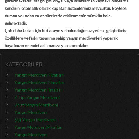
gerekmektedir. Yangın gibi doğal veya insanlardan kaynaklı olaylarda
kendisini otomatik olarak kapatan sistemlerimiz mevcuttur. Böylece
duman ve ısıdan en az sürelerde etkilenmeniz mümkün hale
gelmektedir.
Çok daha fazlası için bizi arayın ve bulunduğunuz yerlere geliştirilmiş
özelliklere ve farklı tasarıma sahip
yangın merdivenleri
yaparak
hayatınızın önemini anlamanıza yardımcı olalım.
KATEGORİLER
Yangın Merdiveni Fiyatları
Yangın Merdiveni Firmaları
Yangın Merdiveni İmalatı
Z Tipi Yangın Merdiveni
Ucuz Yangın Merdiveni
Yangın Merdiveni
Şişli Yangın Merdiveni
Yargın Merdiveni Fiyatları
Yangın Merdiveni