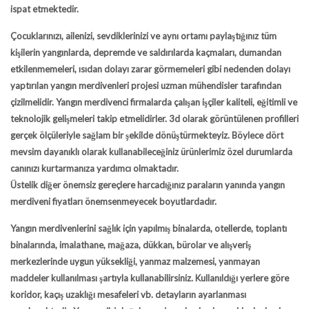
ispat etmektedir.
Çocuklarınızı, ailenizi, sevdiklerinizi ve aynı ortamı paylaştığınız tüm
kişilerin yangınlarda, depremde ve saldırılarda kaçmaları, dumandan
etkilenmemeleri, ısıdan dolayı zarar görmemeleri gibi nedenden dolayı
yaptırılan
yangın merdivenleri projesi
uzman mühendisler tarafından
çizilmelidir. Yangın merdivenci firmalarda çalışan işçiler kaliteli, eğitimli ve
teknolojik gelişmeleri takip etmelidirler. 3d olarak görüntülenen profilleri
gerçek ölçüleriyle sağlam bir şekilde dönüştürmekteyiz. Böylece dört
mevsim dayanıklı olarak kullanabileceğiniz ürünlerimiz özel durumlarda
canınızı kurtarmanıza yardımcı olmaktadır.
Üstelik diğer önemsiz gereçlere harcadığınız paraların yanında
yangın
merdiveni fiyatları
önemsenmeyecek boyutlardadır.
Yangın merdivenlerini sağlık için yapılmış binalarda, otellerde, toplantı
binalarında, imalathane, mağaza, dükkan, bürolar ve alışveriş
merkezlerinde uygun yüksekliği, yanmaz malzemesi, yanmayan
maddeler kullanılması şartıyla kullanabilirsiniz. Kullanıldığı yerlere göre
koridor, kaçış uzaklığı mesafeleri vb. detayların ayarlanması