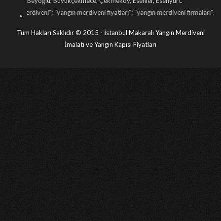
Beyoğlu, Büyükçekmece, Çekmeköy, Esenler, Esenyurt.
ni
"; "
yangın merdiveni fiyatları
"; "
yangın merdiveni firmaları
"; "
yangın merdiven
Tüm Hakları Saklıdır © 2015 - İstanbul Makaralı Yangın Merdiveni
İmalatı ve Yangın Kapısı Fiyatları