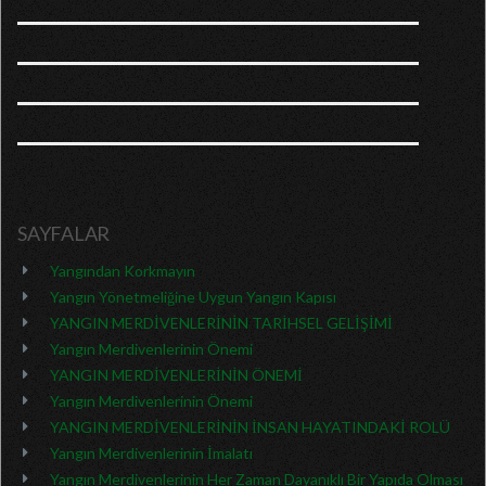
SAYFALAR
Yangından Korkmayın
Yangın Yönetmeliğine Uygun Yangın Kapısı
YANGIN MERDİVENLERİNİN TARİHSEL GELİŞİMİ
Yangın Merdivenlerinin Önemi
YANGIN MERDİVENLERİNİN ÖNEMİ
Yangın Merdivenlerinin Önemi
YANGIN MERDİVENLERİNİN İNSAN HAYATINDAKİ ROLÜ
Yangın Merdivenlerinin İmalatı
Yangın Merdivenlerinin Her Zaman Dayanıklı Bir Yapıda Olması