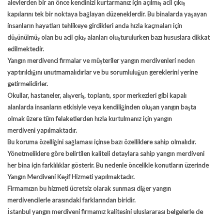
alevlerden bir an önce kendinizi kurtarmanız için açılmış acil çıkış
kapılarını tek bir noktaya bağlayan düzeneklerdir. Bu binalarda yaşayan
insanların hayatları tehlikeye girdikleri anda hızla kaçmaları için
düşünülmüş olan bu acil çıkış alanları oluşturulurken bazı hususlara dikkat
edilmektedir.
Yangın merdivenci firmalar ve müşteriler yangın merdivenleri neden
yaptırıldığını unutmamalıdırlar ve bu sorumluluğun gereklerini yerine
getirmelidirler.
Okullar, hastaneler, alışveriş, toplantı, spor merkezleri gibi kapalı
alanlarda insanların etkisiyle veya kendiliğinden oluşan yangın başta
olmak üzere tüm felaketlerden hızla kurtulmanız için
yangın
merdiveni
yapılmaktadır.
Bu koruma özelliğini sağlaması içinse bazı özelliklere sahip olmalıdır.
Yönetmeliklere göre belirtilen kaliteli detaylara sahip yangın merdiveni
her bina için farklılıklar gösterir. Bu nedenle öncelikle konutların üzerinde
Yangın Merdiveni Keşif Hizmeti
yapılmaktadır.
Firmamızın bu hizmeti ücretsiz olarak sunması diğer yangın
merdivencilerle arasındaki farklarından biridir.
İstanbul yangın merdiveni
firmamız kalitesini uluslararası belgelerle de