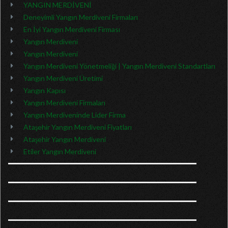
YANGIN MERDİVENİ
Deneyimli Yangın Merdiveni Firmaları
En İyi Yangın Merdiveni Firması
Yangın Merdiveni
Yangın Merdiveni
Yangın Merdiveni Yönetmeliği | Yangın Merdiveni Standartları
Yangın Merdiveni Üretimi
Yangın Kapısı
Yangın Merdiveni Firmaları
Yangın Merdiveninde Lider Firma
Ataşehir Yangın Merdiveni Fiyatları
Ataşehir Yangın Merdiveni
Etiler Yangın Merdiveni