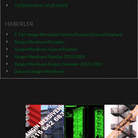
TEDBİR HAYAT KURTARIR
HABERLER
Z Tipi Yangın Merdiveni Üretim Fiyatları (Güncel Fiyatları)
Yangın Merdiveni Firmaları
Yangın Merdiveni Güncel Fiyatları
Yangın Merdiveni Fiyatları 2023/2024
Yangın Merdiveni İmalatı Detayları 2023 /2024
Dairesel Yangın Merdiveni