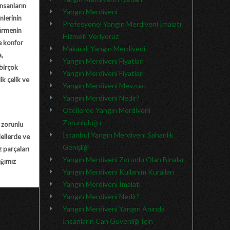
insanların
Yangın Merdiveni
nlerinin
Profesyonel Yangın Merdiveni İmalatı
şürmenin
Hizmeti Veriyoruz
e konfor
Makaralı Yangın Merdiveni
a,
Yangın Merdiveni Fiyatları
 birçok
Yangın Merdiveni Fiyatları
k çelik ve
Yangın Merdiveni Mevzuat
Yangın Merdiveni Nedir?
Otellerde Yangın Merdiveni
Zorunluluğu
n zorunlu
İstanbul Yangın Merdiveni Sahanlık
dellerde ve
Genişliği
z parçaları
Yangın Merdiveni Zorunlu Olan Binalar
ığımız
Yangın Merdiveni Kullanım Kuralları
Yangın Merdiveni İmalatı
Yangın Merdiveni Nedir?
Yangın Merdiveni Yangın Anında
İnsanların Can Güvenliği İçin