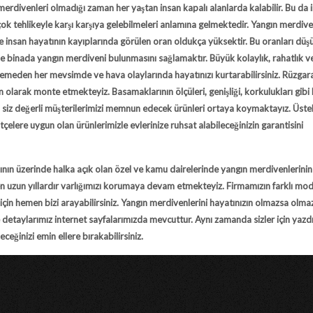
merdivenleri olmadığı zaman her yaştan insan kapalı alanlarda kalabilir. Bu da 
k tehlikeyle karşı karşıya gelebilmeleri anlamına gelmektedir. Yangın merdive
e insan hayatının kayıplarında görülen oran oldukça yüksektir. Bu oranları dü
de binada yangın merdiveni bulunmasını sağlamaktır. Büyük kolaylık, rahatlık v
demeden her mevsimde ve hava olaylarında hayatınızı kurtarabilirsiniz. Rüzgar
olarak monte etmekteyiz. Basamaklarının ölçüleri, genişliği, korkulukları gibi
 siz değerli müşterilerimizi memnun edecek ürünleri ortaya koymaktayız. Üsteli
çelere uygun olan ürünlerimizle evlerinize ruhsat alabileceğinizin garantisini
yısının üzerinde halka açık olan özel ve kamu dairelerinde yangın merdivenlerini
en uzun yıllardır varlığımızı korumaya devam etmekteyiz. Firmamızın farklı mo
için hemen bizi arayabilirsiniz. Yangın merdivenlerini hayatınızın olmazsa olma
ite detaylarımız internet sayfalarımızda mevcuttur. Aynı zamanda sizler için yazd
eceğinizi emin ellere bırakabilirsiniz.