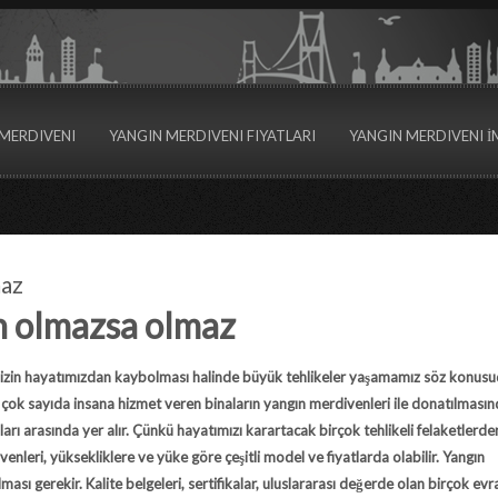
MERDIVENI
YANGIN MERDIVENI FIYATLARI
YANGIN MERDIVENI İ
maz
n olmazsa olmaz
izin hayatımızdan kaybolması halinde büyük tehlikeler yaşamamız söz konusu
a çok sayıda insana hizmet veren binaların yangın merdivenleri ile donatılması
arı arasında yer alır. Çünkü hayatımızı karartacak birçok tehlikeli felaketlerd
venleri, yüksekliklere ve yüke göre çeşitli model ve fiyatlarda olabilir. Yangın
lması gerekir. Kalite belgeleri, sertifikalar, uluslararası değerde olan birçok ev