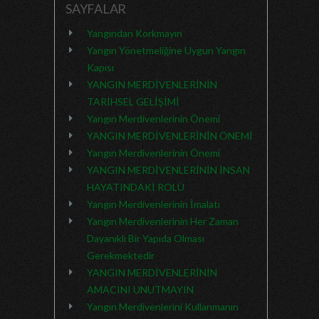
SAYFALAR
Yangından Korkmayın
Yangın Yönetmeliğine Uygun Yangın
Kapısı
YANGIN MERDİVENLERİNİN
TARİHSEL GELİŞİMİ
Yangın Merdivenlerinin Önemi
YANGIN MERDİVENLERİNİN ÖNEMİ
Yangın Merdivenlerinin Önemi
YANGIN MERDİVENLERİNİN İNSAN
HAYATINDAKİ ROLÜ
Yangın Merdivenlerinin İmalatı
Yangın Merdivenlerinin Her Zaman
Dayanıklı Bir Yapıda Olması
Gerekmektedir
YANGIN MERDİVENLERİNİN
AMACINI UNUTMAYIN
Yangın Merdivenlerini Kullanmanın