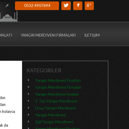
0532 4907694
MALATI
YANGIN MERDIVENI FIRMALARI
İLETİŞİM
KATEGORİLER
Yangın Merdiveni Fiyatları
Yangın Merdiveni Firmaları
Yangın Merdiveni İmalatı
dur.
Z Tipi Yangın Merdiveni
ndan
Ucuz Yangın Merdiveni
en kolayca
Yangın Merdiveni
Şişli Yangın Merdiveni
rak da
Yargın Merdiveni Fiyatları