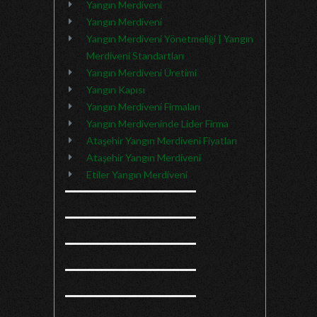
Yangın Merdiveni
Yangın Merdiveni
Yangın Merdiveni Yönetmeliği | Yangın
Merdiveni Standartları
Yangın Merdiveni Üretimi
Yangın Kapısı
Yangın Merdiveni Firmaları
Yangın Merdiveninde Lider Firma
Ataşehir Yangın Merdiveni Fiyatları
Ataşehir Yangın Merdiveni
Etiler Yangın Merdiveni