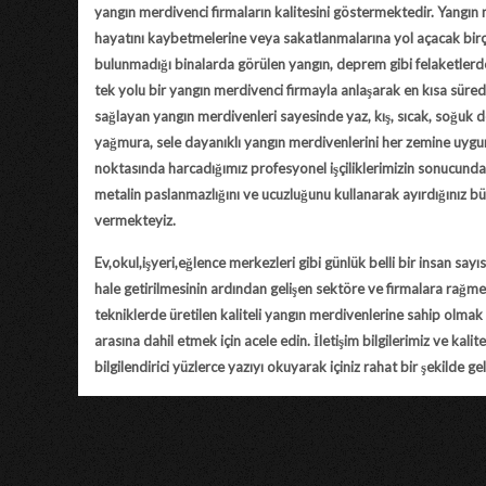
yangın merdivenci firmaların kalitesini göstermektedir. Yangın 
hayatını kaybetmelerine veya sakatlanmalarına yol açacak birço
bulunmadığı binalarda görülen yangın, deprem gibi felaketlerd
tek yolu bir yangın merdivenci firmayla anlaşarak en kısa süre
sağlayan yangın merdivenleri sayesinde yaz, kış, sıcak, soğuk 
yağmura, sele dayanıklı yangın merdivenlerini her zemine uygun 
noktasında harcadığımız profesyonel işçiliklerimizin sonucunda
metalin paslanmazlığını ve ucuzluğunu kullanarak ayırdığınız büt
vermekteyiz.
Ev,okul,işyeri,eğlence merkezleri gibi günlük belli bir insan sa
hale getirilmesinin ardından gelişen sektöre ve firmalara rağm
tekniklerde üretilen kaliteli yangın merdivenlerine sahip olmak 
arasına dahil etmek için acele edin. İletişim bilgilerimiz ve kal
bilgilendirici yüzlerce yazıyı okuyarak içiniz rahat bir şekilde gel