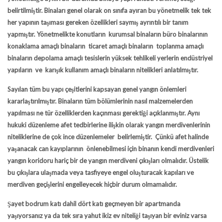
belirtilmiştir. Binaları genel olarak on sınıfa ayıran bu yönetmelik tek tek
her yapının taşıması gereken özellikleri saymış ayrıntılı bir tanım
yapmıştır. Yönetmelikte konutların kurumsal binaların büro binalarının
konaklama amaçlı binaların ticaret amaçlı binaların toplanma amaçlı
binaların depolama amaçlı tesislerin yüksek tehlikeli yerlerin endüstriyel
yapıların ve karışık kullanım amaçlı binaların nitelikleri anlatılmıştır.
Sayılan tüm bu yapı çeşitlerini kapsayan genel yangın önlemleri
kararlaştırılmıştır. Binaların tüm bölümlerinin nasıl malzemelerden
yapılması ne tür özelliklerden kaçınması gerektiği açıklanmıştır. Aynı
hukuki düzenleme afet tedbirlerine ilişkin olarak yangın merdivenlerinin
niteliklerine de çok ince düzenlemeler belirlemiştir. Çünkü afet halinde
yaşanacak can kayıplarının önlenebilmesi için binanın kendi merdivenleri
yangın koridoru hariç bir de yangın merdiveni çıkışları olmalıdır. Üstelik
bu çıkışlara ulaşmada veya tasfiyeye engel oluşturacak kapıları ve
merdiven geçişlerini engelleyecek hiçbir durum olmamalıdır.
Şayet bodrum katı dahil dört katı geçmeyen bir apartmanda
yaşıyorsanız ya da tek sıra yahut ikiz ev niteliği taşıyan bir eviniz varsa