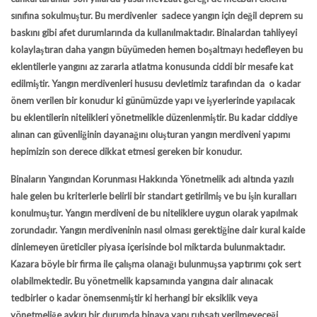
sınıfına sokulmuştur. Bu merdivenler sadece yangın için değil deprem su
baskını gibi afet durumlarında da kullanılmaktadır. Binalardan tahliyeyi
kolaylaştıran daha yangın büyümeden hemen boşaltmayı hedefleyen bu
eklentilerle yangını az zararla atlatma konusunda ciddi bir mesafe kat
edilmiştir.
Yangın merdivenleri
hususu devletimiz tarafından da o kadar
önem verilen bir konudur ki günümüzde yapı ve işyerlerinde yapılacak
bu eklentilerin nitelikleri yönetmelikle düzenlenmiştir. Bu kadar ciddiye
alınan can güvenliğinin dayanağını oluşturan yangın merdiveni yapımı
hepimizin son derece dikkat etmesi gereken bir konudur.
Binaların Yangından Korunması Hakkında Yönetmelik adı altında yazılı
hale gelen bu kriterlerle belirli bir standart getirilmiş ve bu işin kuralları
konulmuştur. Yangın merdiveni de bu niteliklere uygun olarak yapılmak
zorundadır. Yangın merdiveninin nasıl olması gerektiğine dair kural kaide
dinlemeyen üreticiler piyasa içerisinde bol miktarda bulunmaktadır.
Kazara böyle bir firma ile çalışma olanağı bulunmuşsa yaptırımı çok sert
olabilmektedir. Bu yönetmelik kapsamında yangına dair alınacak
tedbirler o kadar önemsenmiştir ki herhangi bir eksiklik veya
yönetmeliğe aykırı bir durumda binaya yapı ruhsatı verilmeyeceği