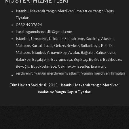
MÜŞTERİ HİZMETLERİ
İstanbul Makaralı Yangın Merdiveni İmalatı ve Yangın Kapısı
Fiyatları
0532 4907694
karabogamuhendislik©gmail.com
İstanbul, Ümraniye, Üsküdar, Sancaktepe, Kadıköy, Ataşehir,
Maltepe, Kartal, Tuzla, Gebze, Beykoz, Sultanbeyli, Pendik,
Maltepe, İstanbul, Arnavutköy, Avcılar, Bağcılar, Bahçelievler,
Bakırköy, Başakşehir, Bayrampaşa, Beşiktaş, Beykoz, Beylikdüzü,
Beyoğlu, Büyükçekmece, Çekmeköy, Esenler, Esenyurt.
eni
"; "
yangın merdiveni fiyatları
"; "
yangın merdiveni firmaları
"; "
yangın merdive
Tüm Hakları Saklıdır © 2015 - İstanbul Makaralı Yangın Merdiveni
İmalatı ve Yangın Kapısı Fiyatları