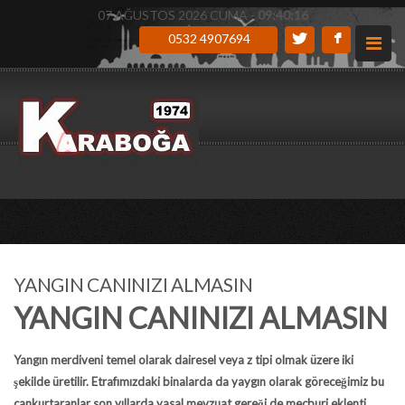
07 AĞUSTOS 2026 CUMA -
09:40:17
0532 4907694
YANGIN CANINIZI ALMASIN
YANGIN CANINIZI ALMASIN
Yangın merdiveni
temel olarak dairesel veya z tipi olmak üzere iki
şekilde üretilir. Etrafımızdaki binalarda da yaygın olarak göreceğimiz bu
cankurtaranlar son yıllarda yasal mevzuat gereği de mecburi eklenti