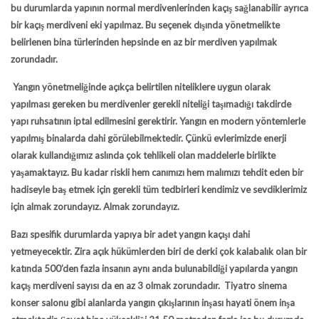
bu durumlarda yapının normal merdivenlerinden kaçış sağlanabilir ayrıca
bir kaçış merdiveni eki yapılmaz. Bu seçenek dışında yönetmelikte
belirlenen bina türlerinden hepsinde en az bir merdiven yapılmak
zorundadır.
Yangın yönetmeliğinde açıkça belirtilen niteliklere uygun olarak
yapılması gereken bu merdivenler gerekli niteliği taşımadığı takdirde
yapı ruhsatının iptal edilmesini gerektirir. Yangın en modern yöntemlerle
yapılmış binalarda dahi görülebilmektedir. Çünkü evlerimizde enerji
olarak kullandığımız aslında çok tehlikeli olan maddelerle birlikte
yaşamaktayız. Bu kadar riskli hem canımızı hem malımızı tehdit eden bir
hadiseyle baş etmek için gerekli tüm tedbirleri kendimiz ve sevdiklerimiz
için almak zorundayız. Almak zorundayız.
Bazı spesifik durumlarda yapıya bir adet yangın kaçışı dahi
yetmeyecektir. Zira açık hükümlerden biri de derki çok kalabalık olan bir
katında 500’den fazla insanın aynı anda bulunabildiği yapılarda yangın
kaçış merdiveni sayısı da en az 3 olmak zorundadır. Tiyatro sinema
konser salonu gibi alanlarda yangın çıkışlarının inşası hayati önem inşa