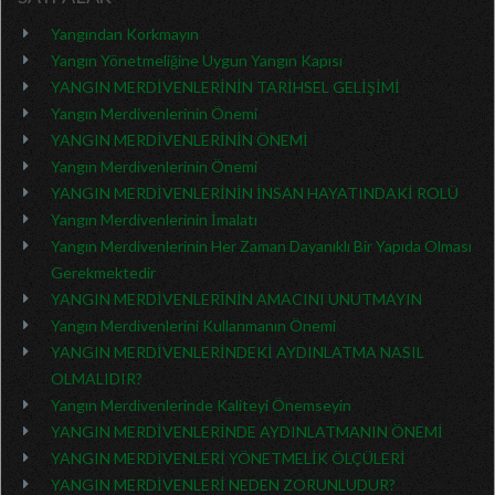
Yangından Korkmayın
Yangın Yönetmeliğine Uygun Yangın Kapısı
YANGIN MERDİVENLERİNİN TARİHSEL GELİŞİMİ
Yangın Merdivenlerinin Önemi
YANGIN MERDİVENLERİNİN ÖNEMİ
Yangın Merdivenlerinin Önemi
YANGIN MERDİVENLERİNİN İNSAN HAYATINDAKİ ROLÜ
Yangın Merdivenlerinin İmalatı
Yangın Merdivenlerinin Her Zaman Dayanıklı Bir Yapıda Olması
Gerekmektedir
YANGIN MERDİVENLERİNİN AMACINI UNUTMAYIN
Yangın Merdivenlerini Kullanmanın Önemi
YANGIN MERDİVENLERİNDEKİ AYDINLATMA NASIL
OLMALIDIR?
Yangın Merdivenlerinde Kaliteyi Önemseyin
YANGIN MERDİVENLERİNDE AYDINLATMANIN ÖNEMİ
YANGIN MERDİVENLERİ YÖNETMELİK ÖLÇÜLERİ
YANGIN MERDİVENLERİ NEDEN ZORUNLUDUR?