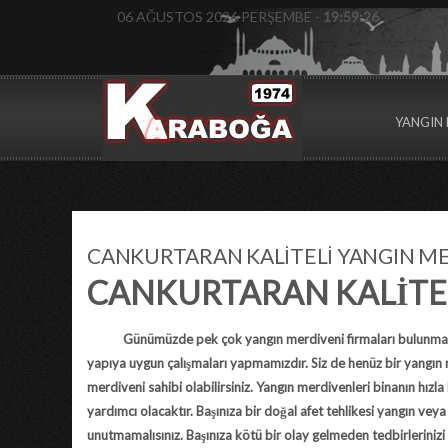
06 AĞUSTOS 2026 PERŞEMBE -
19:59:27
YANGIN 
CANKURTARAN KALİTELİ YANGIN M
CANKURTARAN KALİTE
Günümüzde pek çok
yangın merdiveni firmaları
bulunmak
yapıya uygun çalışmaları yapmamızdır. Siz de henüz bir yangın m
merdiveni sahibi olabilirsiniz. Yangın merdivenleri binanın hız
yardımcı olacaktır. Başınıza bir doğal afet tehlikesi yangın veya 
unutmamalısınız. Başınıza kötü bir olay gelmeden tedbirlerinizi a