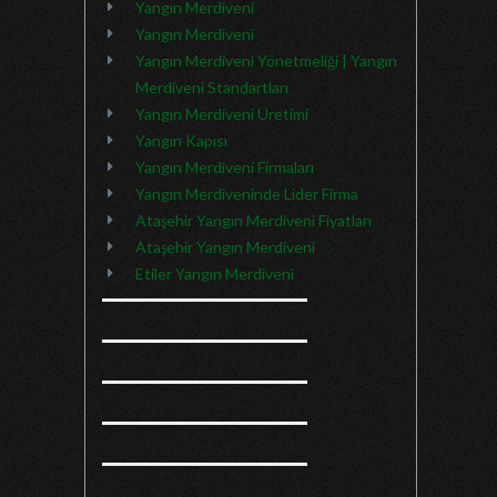
Yangın Merdiveni
Yangın Merdiveni
Yangın Merdiveni Yönetmeliği | Yangın
Merdiveni Standartları
Yangın Merdiveni Üretimi
Yangın Kapısı
Yangın Merdiveni Firmaları
Yangın Merdiveninde Lider Firma
Ataşehir Yangın Merdiveni Fiyatları
Ataşehir Yangın Merdiveni
Etiler Yangın Merdiveni