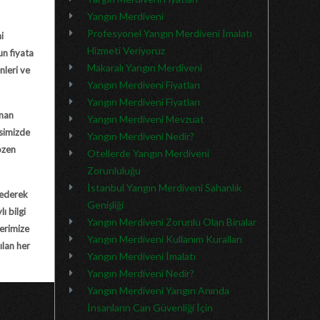
Yangın Merdiveni
Profesyonel Yangın Merdiveni İmalatı
i
Hizmeti Veriyoruz
un fiyata
Makaralı Yangın Merdiveni
nleri ve
Yangın Merdiveni Fiyatları
Yangın Merdiveni Fiyatları
zman
Yangın Merdiveni Mevzuat
isimizde
Yangın Merdiveni Nedir?
özen
Otellerde Yangın Merdiveni
Zorunluluğu
İstanbul Yangın Merdiveni Sahanlık
 ederek
Genişliği
ı bilgi
Yangın Merdiveni Zorunlu Olan Binalar
lerimize
Yangın Merdiveni Kullanım Kuralları
ılan her
Yangın Merdiveni İmalatı
Yangın Merdiveni Nedir?
Yangın Merdiveni Yangın Anında
İnsanların Can Güvenliği İçin