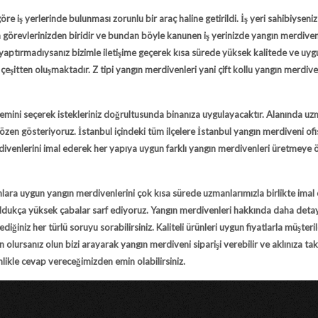
 yerlerinde bulunması zorunlu bir araç haline getirildi. İş yeri sahibiyseniz
zin görevlerinizden biridir ve bundan böyle kanunen iş yerinizde yangın merdiven
yaptırmadıysanız bizimle iletişime geçerek kısa sürede yüksek kalitede ve uyg
i çeşitten oluşmaktadır. Z tipi yangın merdivenleri yani çift kollu yangın merdive
ni seçerek istekleriniz doğrultusunda binanıza uygulayacaktır. Alanında u
özen gösteriyoruz. İstanbul içindeki tüm ilçelere
İstanbul yangın merdiveni
of
divenlerini imal ederek her yapıya uygun farklı yangın merdivenleri üretmeye 
uygun yangın merdivenlerini çok kısa sürede uzmanlarımızla birlikte imal
dukça yüksek çabalar sarf ediyoruz. Yangın merdivenleri hakkında daha detayl
diğiniz her türlü soruyu sorabilirsiniz. Kaliteli ürünleri uygun fiyatlarla müşteri
n olursanız olun bizi arayarak yangın merdiveni siparişi verebilir ve aklınıza tak
nlikle cevap vereceğimizden emin olabilirsiniz.