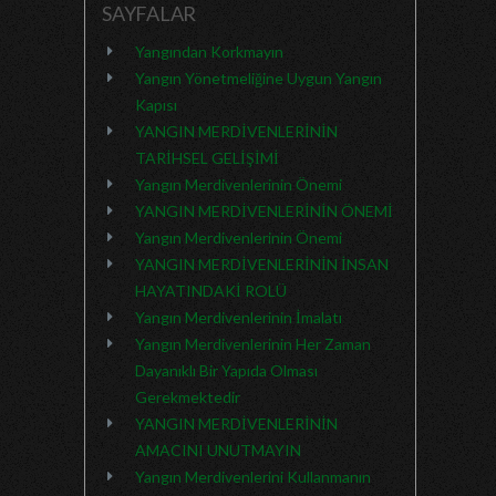
SAYFALAR
Yangından Korkmayın
Yangın Yönetmeliğine Uygun Yangın
Kapısı
YANGIN MERDİVENLERİNİN
TARİHSEL GELİŞİMİ
Yangın Merdivenlerinin Önemi
YANGIN MERDİVENLERİNİN ÖNEMİ
Yangın Merdivenlerinin Önemi
YANGIN MERDİVENLERİNİN İNSAN
HAYATINDAKİ ROLÜ
Yangın Merdivenlerinin İmalatı
Yangın Merdivenlerinin Her Zaman
Dayanıklı Bir Yapıda Olması
Gerekmektedir
YANGIN MERDİVENLERİNİN
AMACINI UNUTMAYIN
Yangın Merdivenlerini Kullanmanın