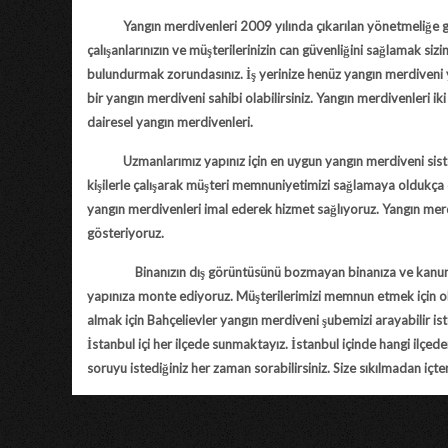
Yangın merdivenleri 2009 yılında çıkarılan yönetmeliğe göre iş
çalışanlarınızın ve müşterilerinizin can güvenliğini sağlamak si
bulundurmak zorundasınız. İş yerinize henüz yangın merdiveni 
bir yangın merdiveni sahibi olabilirsiniz. Yangın merdivenleri ik
dairesel yangın merdivenleri.
Uzmanlarımız yapınız için en uygun yangın merdiveni sistemi
kişilerle çalışarak müşteri memnuniyetimizi sağlamaya oldukça 
yangın merdivenleri imal ederek hizmet sağlıyoruz. Yangın mer
gösteriyoruz.
Binanızın dış görüntüsünü bozmayan binanıza ve kanunlara 
yapınıza monte ediyoruz. Müşterilerimizi memnun etmek için ol
almak için
Bahçelievler yangın merdiveni
şubemizi arayabilir iste
İstanbul içi her ilçede sunmaktayız. İstanbul içinde hangi ilçede
soruyu istediğiniz her zaman sorabilirsiniz. Size sıkılmadan içte