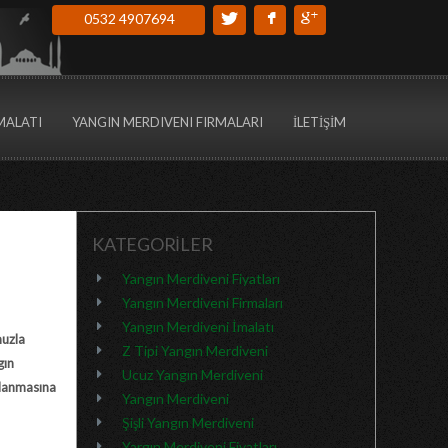
0532 4907694
MALATI
YANGIN MERDIVENI FIRMALARI
İLETİŞİM
KATEGORİLER
Yangın Merdiveni Fiyatları
Yangın Merdiveni Firmaları
Yangın Merdiveni İmalatı
muzla
Z Tipi Yangın Merdiveni
gın
Ucuz Yangın Merdiveni
ğlanmasına
Yangın Merdiveni
Şişli Yangın Merdiveni
Yargın Merdiveni Fiyatları