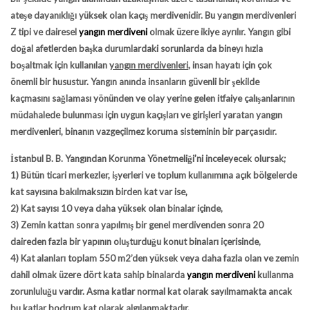
ateşe dayanıklığı yüksek olan kaçış merdivenidir. Bu yangın merdivenleri
Z tipi ve dairesel
yangın merdiveni
olmak üzere ikiye ayrılır. Yangın gibi
doğal afetlerden başka durumlardaki sorunlarda da bineyı hızla
boşaltmak için kullanılan
yangın merdivenleri
, insan hayatı için çok
önemli bir husustur. Yangın anında insanların güvenli bir şekilde
kaçmasını sağlaması yönünden ve olay yerine gelen itfaiye çalışanlarının
müdahalede bulunması için uygun kaçışları ve girişleri yaratan yangın
merdivenleri, binanın vazgeçilmez koruma sisteminin bir parçasıdır.
İstanbul B. B. Yangından Korunma Yönetmeliği’ni inceleyecek olursak;
1) Bütün ticari merkezler, işyerleri ve toplum kullanımına açık bölgelerde
kat sayısına bakılmaksızın birden kat var ise,
2) Kat sayısı 10 veya daha yüksek olan binalar içinde,
3) Zemin kattan sonra yapılmış bir genel merdivenden sonra 20
daireden fazla bir yapının oluşturduğu konut binaları içerisinde,
4) Kat alanları toplam 550 m2’den yüksek veya daha fazla olan ve zemin
dahil olmak üzere dört kata sahip binalarda
yangın merdiveni
kullanma
zorunluluğu vardır. Asma katlar normal kat olarak sayılmamakta ancak
bu katlar bodrum kat olarak algılanmaktadır.