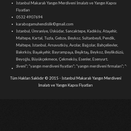
İstanbul Makaralı Yangın Merdiveni İmalatı ve Yangın Kapısı
Fiyatları
0532 4907694
karabogamuhendislik©gmail.com
İstanbul, Ümraniye, Üsküdar, Sancaktepe, Kadıköy, Ataşehir,
Maltepe, Kartal, Tuzla, Gebze, Beykoz, Sultanbeyli, Pendik,
Maltepe, İstanbul, Arnavutköy, Avcılar, Bağcılar, Bahçelievler,
Bakırköy, Başakşehir, Bayrampaşa, Beşiktaş, Beykoz, Beylikdüzü,
Beyoğlu, Büyükçekmece, Çekmeköy, Esenler, Esenyurt.
i
"; "
yangın merdiveni fiyatları
"; "
yangın merdiveni firmaları
"; "
yangın merdiveni 
Tüm Hakları Saklıdır © 2015 - İstanbul Makaralı Yangın Merdiveni
İmalatı ve Yangın Kapısı Fiyatları