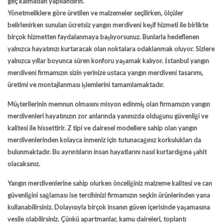
geç kalmadan yapılandırın.
Yönetmeliklere göre üretilen ve malzemeler seçilirken, ölçüler
belirlenirken sunulan ücretsiz yangın merdiveni keşif hizmeti ile birlikte
birçok hizmetten faydalanmaya başlıyorsunuz. Bunlarla hedeflenen
yalnızca hayatınızı kurtaracak olan noktalara odaklanmak oluyor. Sizlere
yalnızca yıllar boyunca süren konforu yaşamak kalıyor. İstanbul yangın
merdiveni firmamızın sizin yerinize ustaca yangın merdiveni tasarımı,
üretimi ve montajlanması işlemlerini tamamlamaktadır.
Müşterilerinin memnun olmasını misyon edinmiş olan firmamızın yangın
merdivenleri hayatınızın zor anlarında yanınızda olduğunu güvenliği ve
kalitesi ile hissettirir. Z tipi ve dairesel modellere sahip olan yangın
merdivenlerinden kolayca inmeniz için tutunacağınız korkulukları da
bulunmaktadır. Bu ayrıntıların insan hayatlarını nasıl kurtardığına şahit
olacaksınız.
Yangın merdivenlerine sahip olurken önceliğiniz malzeme kalitesi ve can
güvenliğini sağlaması ise tercihinizi firmamızın seçkin ürünlerinden yana
kullanabilirsiniz. Dolayısıyla birçok insanın güven içerisinde yaşamasına
vesile olabilirsiniz. Çünkü apartmanlar, kamu daireleri, toplantı