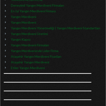
Deneyimli Yangın Merdiveni Firmaları
En İyi Yangın Merdiveni Firması
Yangın Merdiveni
Yangın Merdiveni
Yangın Merdiveni Yönetmeliği | Yangın Merdiveni Standartları
Yangın Merdiveni Üretimi
Yangın Kapısı
Yangın Merdiveni Firmaları
Yangın Merdiveninde Lider Firma
Ataşehir Yangın Merdiveni Fiyatları
Ataşehir Yangın Merdiveni
Etiler Yangın Merdiveni