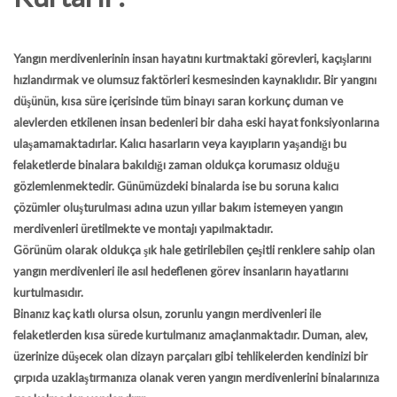
Yangın merdivenlerinin insan hayatını kurtmaktaki görevleri, kaçışlarını
hızlandırmak ve olumsuz faktörleri kesmesinden kaynaklıdır. Bir yangını
düşünün, kısa süre içerisinde tüm binayı saran korkunç duman ve
alevlerden etkilenen insan bedenleri bir daha eski hayat fonksiyonlarına
ulaşamamaktadırlar. Kalıcı hasarların veya kayıpların yaşandığı bu
felaketlerde binalara bakıldığı zaman oldukça korumasız olduğu
gözlemlenmektedir. Günümüzdeki binalarda ise bu soruna kalıcı
çözümler oluşturulması adına uzun yıllar bakım istemeyen yangın
merdivenleri üretilmekte ve montajı yapılmaktadır.
Görünüm olarak oldukça şık hale getirilebilen çeşitli renklere sahip olan
yangın merdivenleri ile asıl hedeflenen görev insanların hayatlarını
kurtulmasıdır.
Binanız kaç katlı olursa olsun, zorunlu yangın merdivenleri ile
felaketlerden kısa sürede kurtulmanız amaçlanmaktadır. Duman, alev,
üzerinize düşecek olan dizayn parçaları gibi tehlikelerden kendinizi bir
çırpıda uzaklaştırmanıza olanak veren yangın merdivenlerini binalarınıza