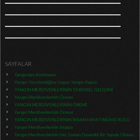
SAYFALAR
Yangından Korkmayın
Yangın Yönetmeliğine Uygun Yangın Kapısı
YANGIN MERDİVENLERİNİN TARİHSEL GELİŞİMİ
Yangın Merdivenlerinin Önemi
YANGIN MERDİVENLERİNİN ÖNEMİ
Yangın Merdivenlerinin Önemi
YANGIN MERDİVENLERİNİN İNSAN HAYATINDAKİ ROLÜ
Yangın Merdivenlerinin İmalatı
Yangın Merdivenlerinin Her Zaman Dayanıklı Bir Yapıda Olması