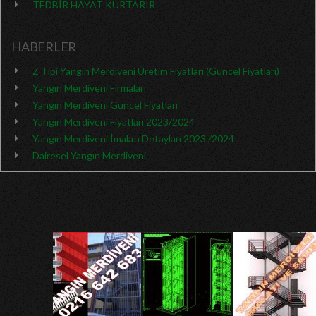
TEDBİR HAYAT KURTARIR
HABERLER
Z Tipi Yangın Merdiveni Üretim Fiyatları (Güncel Fiyatları)
Yangın Merdiveni Firmaları
Yangın Merdiveni Güncel Fiyatları
Yangın Merdiveni Fiyatları 2023/2024
Yangın Merdiveni İmalatı Detayları 2023 /2024
Dairesel Yangın Merdiveni