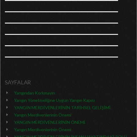
SAYFALAR
Yangından Korkmayın
Yangın Yönetmeliğine Uygun Yangın Kapısı
YANGIN MERDİVENLERİNİN TARİHSEL GELİŞİMİ
Yangın Merdivenlerinin Önemi
YANGIN MERDİVENLERİNİN ÖNEMİ
Yangın Merdivenlerinin Önemi
YANGIN MERDİVENLERİNİN İNSAN HAYATINDAKİ ROLÜ