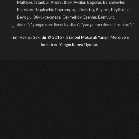
Maltepe, İstanbul, Arnavutköy, Avcılar, Bağcılar, Bahçelievler,
Bakırköy, Başakşehir, Bayrampaşa, Beşiktaş, Beykoz, Beylikdüzü,
Beyoğlu, Büyükçekmece, Çekmeköy, Esenler, Esenyurt.
i
"; "
yangın merdiveni fiyatları
"; "
yangın merdiveni firmaları
"; "
yangın merdiveni 
Tüm Hakları Saklıdır © 2015 - İstanbul Makaralı Yangın Merdiveni
İmalatı ve Yangın Kapısı Fiyatları