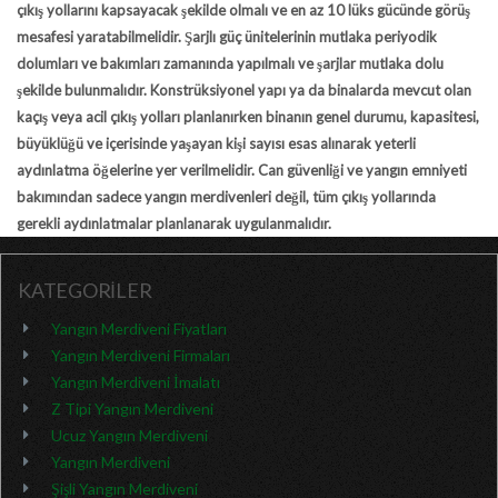
çıkış yollarını kapsayacak şekilde olmalı ve en az 10 lüks gücünde görüş
mesafesi yaratabilmelidir. Şarjlı güç ünitelerinin mutlaka periyodik
dolumları ve bakımları zamanında yapılmalı ve şarjlar mutlaka dolu
şekilde bulunmalıdır. Konstrüksiyonel yapı ya da binalarda mevcut olan
kaçış veya acil çıkış yolları planlanırken binanın genel durumu, kapasitesi,
büyüklüğü ve içerisinde yaşayan kişi sayısı esas alınarak yeterli
aydınlatma öğelerine yer verilmelidir. Can güvenliği ve yangın emniyeti
bakımından sadece yangın merdivenleri değil, tüm çıkış yollarında
gerekli aydınlatmalar planlanarak uygulanmalıdır.
KATEGORİLER
Yangın Merdiveni Fiyatları
Yangın Merdiveni Firmaları
Yangın Merdiveni İmalatı
Z Tipi Yangın Merdiveni
Ucuz Yangın Merdiveni
Yangın Merdiveni
Şişli Yangın Merdiveni