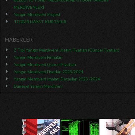
MERDİVENLERİ
Yangın Merdiveni Projesi
TEDBİR HAYAT KURTARIR
HABERLER
Z Tipi Yangın Merdiveni Üretim Fiyatları (Güncel Fiyatları)
Yangın Merdiveni Firmaları
Yangın Merdiveni Güncel Fiyatları
Yangın Merdiveni Fiyatları 2023/2024
Yangın Merdiveni İmalatı Detayları 2023 /2024
Dairesel Yangın Merdiveni