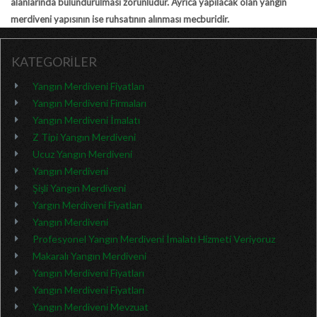
alanlarında bulundurulması zorunludur. Ayrıca yapılacak olan yangın
merdiveni yapısının ise ruhsatının alınması mecburidir.
KATEGORİLER
Yangın Merdiveni Fiyatları
Yangın Merdiveni Firmaları
Yangın Merdiveni İmalatı
Z Tipi Yangın Merdiveni
Ucuz Yangın Merdiveni
Yangın Merdiveni
Şişli Yangın Merdiveni
Yargın Merdiveni Fiyatları
Yangın Merdiveni
Profesyonel Yangın Merdiveni İmalatı Hizmeti Veriyoruz
Makaralı Yangın Merdiveni
Yangın Merdiveni Fiyatları
Yangın Merdiveni Fiyatları
Yangın Merdiveni Mevzuat