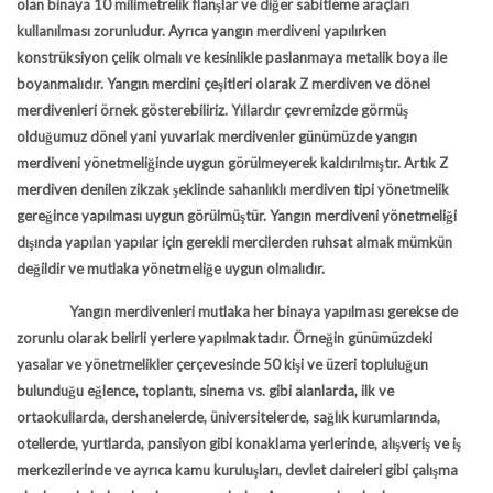
olan binaya 10 milimetrelik flanşlar ve diğer sabitleme araçları
kullanılması zorunludur. Ayrıca yangın merdiveni yapılırken
konstrüksiyon çelik olmalı ve kesinlikle paslanmaya metalik boya ile
boyanmalıdır. Yangın merdini çeşitleri olarak Z merdiven ve dönel
merdivenleri örnek gösterebiliriz. Yıllardır çevremizde görmüş
olduğumuz dönel yani yuvarlak merdivenler günümüzde yangın
merdiveni yönetmeliğinde uygun görülmeyerek kaldırılmıştır. Artık Z
merdiven denilen zikzak şeklinde sahanlıklı merdiven tipi yönetmelik
gereğince yapılması uygun görülmüştür. Yangın merdiveni yönetmeliği
dışında yapılan yapılar için gerekli mercilerden ruhsat almak mümkün
değildir ve mutlaka yönetmeliğe uygun olmalıdır.
Yangın merdivenleri mutlaka her binaya yapılması gerekse de
zorunlu olarak belirli yerlere yapılmaktadır. Örneğin günümüzdeki
yasalar ve yönetmelikler çerçevesinde 50 kişi ve üzeri topluluğun
bulunduğu eğlence, toplantı, sinema vs. gibi alanlarda, ilk ve
ortaokullarda, dershanelerde, üniversitelerde, sağlık kurumlarında,
otellerde, yurtlarda, pansiyon gibi konaklama yerlerinde, alışveriş ve iş
merkezilerinde ve ayrıca kamu kuruluşları, devlet daireleri gibi çalışma