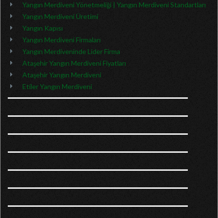
Yangın Merdiveni Yönetmeliği | Yangın Merdiveni Standartları
Yangın Merdiveni Üretimi
Yangın Kapısı
Yangın Merdiveni Firmaları
Yangın Merdiveninde Lider Firma
Ataşehir Yangın Merdiveni Fiyatları
Ataşehir Yangın Merdiveni
Etiler Yangın Merdiveni