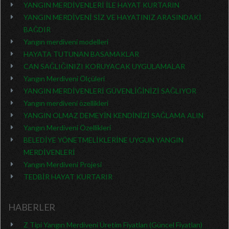
YANGIN MERDİVENLERİ İLE HAYAT KURTARIN
YANGIN MERDİVENİ SİZ VE HAYATINIZ ARASINDAKİ
BAĞDIR
Yangın merdiveni modelleri
HAYATA TUTUNAN BASAMAKLAR
CAN SAĞLIĞINIZI KORUYACAK UYGULAMALAR
Yangın Merdiveni Ölçüleri
YANGIN MERDİVENLERİ GÜVENLİĞİNİZİ SAĞLIYOR
Yangın merdiveni özellikleri
YANGIN OLMAZ DEMEYİN KENDİNİZİ SAĞLAMA ALIN
Yangın Merdiveni Özellikleri
BELEDİYE YÖNETMELİKLERİNE UYGUN YANGIN
MERDİVENLERİ
Yangın Merdiveni Projesi
TEDBİR HAYAT KURTARIR
HABERLER
Z Tipi Yangın Merdiveni Üretim Fiyatları (Güncel Fiyatları)