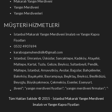
Makaralı Yangın Merdiveni
Yangın Merdiveni
Yangın Merdivenleri
MÜŞTERİ HİZMETLERİ
İstanbul Makaralı Yangın Merdiveni İmalatı ve Yangın Kapısı
Fiyatları
0532 4907694
karabogamuhendislik©gmail.com
İstanbul, Ümraniye, Üsküdar, Sancaktepe, Kadıköy, Ataşehir,
Maltepe, Kartal, Tuzla, Gebze, Beykoz, Sultanbeyli, Pendik,
Maltepe, İstanbul, Arnavutköy, Avcılar, Bağcılar, Bahçelievler,
Bakırköy, Başakşehir, Bayrampaşa, Beşiktaş, Beykoz, Beylikdüzü,
Beyoğlu, Büyükçekmece, Çekmeköy, Esenler, Esenyurt.
i
"; "
yangın merdiveni fiyatları
"; "
yangın merdiveni firmaları
"; "
yangın merdiveni 
Tüm Hakları Saklıdır © 2015 - İstanbul Makaralı Yangın Merdiveni
İmalatı ve Yangın Kapısı Fiyatları