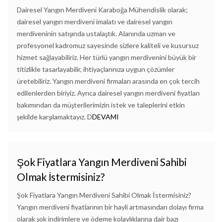
Dairesel Yangın Merdiveni Karaboğa Mühendislik olarak;
dairesel yangın merdiveni imalatı ve dairesel yangın
merdiveninin satışında ustalaştık. Alanında uzman ve
profesyonel kadromuz sayesinde sizlere kaliteli ve kusursuz
hizmet sağlayabiliriz. Her türlü yangın merdivenini büyük bir
titizlikle tasarlayabilir, ihtiyaçlarınıza uygun çözümler
üretebiliriz. Yangın merdiveni firmaları arasında en çok tercih
edilenlerden biriyiz. Ayrıca dairesel yangın merdiveni fiyatları
bakımından da müşterilerimizin istek ve taleplerini etkin
şekilde karşılamaktayız. D
DEVAMI
Şok Fiyatlara Yangın Merdiveni Sahibi
Olmak İstermisiniz?
Şok Fiyatlara Yangın Merdiveni Sahibi Olmak İstermisiniz?
Yangın merdiveni fiyatlarının bir hayli artmasından dolayı firma
olarak şok indirimlere ve ödeme kolaylıklarına dair bazı