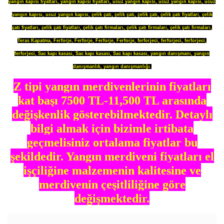
yangın kapısı fiyatları
,
yangın kapısı fiyatları
,
ucuz yangın kapısı
,
ucuz yangın kapısı
,
ucuz
yangın kapısı
,
ucuz yangın kapısı
,
çelik çatı
,
çelik çatı
,
çelik çatı
,
çelik çatı fiyatları
,
çelik
çatı fiyatları
,
çelik çatı fiyatları
,
çelik çatı firmaları
,
çelik çatı firmaları
,
çelik çatı firmaları
,
Teras Kapatma
,
Ferforje
,
Ferforje
,
Ferforje
,
Ferforje
,
ferforjeci
,
ferforjeci
,
ferforjeci
,
ferforjeci
,
Sac kapı kasası
,
Sac kapı kasası
,
Sac kapı kasası
,
yangın danışmanı
,
yangın
danışmanlık
,
yangın danışmanlığı
.
Z tipi yangın merdivenlerinin fiyatları
kat başı 7500 TL-11,500 TL arasında
değişkenlik gösterebilmektedir
. Detaylı
bilgi almak için bizimle irtibata
geçmelisiniz ortalama fiyatlar bu
şekildedir. Yangın merdiveni fiyatları el
işçiliğine malzemenin kalitesine ve
merdivenin çeşitliliğine göre
değişmektedir.