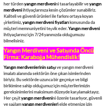
her türden
yangın merdiveni
ni tasarlayabilir ve
yangın
merdiveni
ihtiyaçlarınıza kesin çözümler sunabiliriz.
Kaliteli ve güvenli ürünleri ile farkını ortaya koyan
şirketimiz,
yangın merdiveni fiyatları
konusunda da
müşteri memnuniyetini teşvik eder.
Yangın merdiveni
ihtiyaçlarınız için 7/24 yanınızda olduğumuzu
bilmelisiniz.
Yangın Merdiveni ve Satışında Öncü
Firma: Karaboğa Mühendislik!
Yangın merdivenlerinin satışı
ve yangın merdiveni
imalatı alanında sektörün öne çıkan isimlerinden
biriyiz. Bu sektörde uzunca bir geçmişe ve bilgi
birikimine sahip olduğumuz için müşterilerimizin
gereksinimlerini maksimum düzeyde karşılamaktayız.
Her çeşit
yangın merdiveni
ni özenle tasarlıyor, güvenli
ve sağlam
yangın merdivenleri
elde etmenize izin