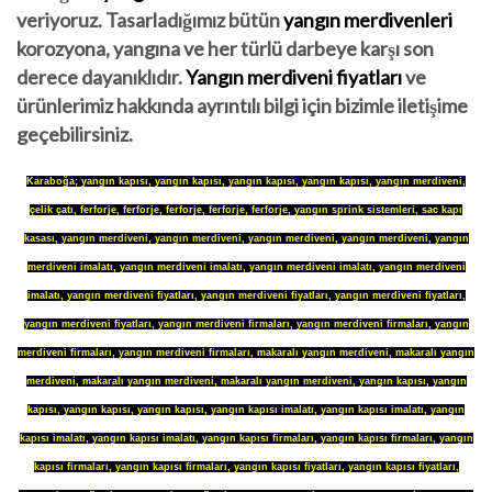
veriyoruz. Tasarladığımız bütün
yangın merdivenleri
korozyona, yangına ve her türlü darbeye karşı son
derece dayanıklıdır.
Yangın merdiveni fiyatları
ve
ürünlerimiz hakkında ayrıntılı bilgi için bizimle iletişime
geçebilirsiniz.
Karaboğa
;
yangın kapısı
,
yangın kapısı
,
yangın kapısı
,
yangın kapısı
,
yangın merdiveni
,
çelik çatı
,
ferforje
,
ferforje
,
ferforje
,
ferforje
,
ferforje
,
yangın sprink sistemleri
,
sac kapı
kasası
,
yangın merdiveni
,
yangın merdiveni
,
yangın merdiveni
,
yangın merdiveni
,
yangın
merdiveni imalatı
,
yangın merdiveni imalatı
,
yangın merdiveni imalatı
,
yangın merdiveni
imalatı
,
yangın merdiveni fiyatları
,
yangın merdiveni fiyatları
,
yangın merdiveni fiyatları
,
yangın merdiveni fiyatları
,
yangın merdiveni firmaları
,
yangın merdiveni firmaları
,
yangın
merdiveni firmaları
,
yangın merdiveni firmaları
,
makaralı yangın merdiveni
,
makaralı yangın
merdiveni
,
makaralı yangın merdiveni
,
makaralı yangın merdiveni
,
yangın kapısı
,
yangın
kapısı
,
yangın kapısı
,
yangın kapısı
,
yangın kapısı imalatı
,
yangın kapısı imalatı
,
yangın
kapısı imalatı
,
yangın kapısı imalatı
,
yangın kapısı firmaları
,
yangın kapısı firmaları
,
yangın
kapısı firmaları
,
yangın kapısı firmaları
,
yangın kapısı fiyatları
,
yangın kapısı fiyatları
,