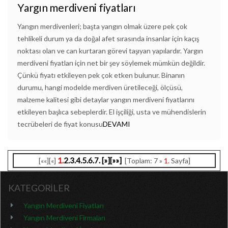
Yargın merdiveni fiyatları
Yangın merdivenleri; başta yangın olmak üzere pek çok
tehlikeli durum ya da doğal afet sırasında insanlar için kaçış
noktası olan ve can kurtaran görevi taşıyan yapılardır. Yargın
merdiveni fiyatları için net bir şey söylemek mümkün değildir.
Çünkü fiyatı etkileyen pek çok etken bulunur. Binanın
durumu, hangi modelde merdiven üretileceği, ölçüsü,
malzeme kalitesi gibi detaylar yangın merdiveni fiyatlarını
etkileyen başlıca sebeplerdir. El işçiliği, usta ve mühendislerin
tecrübeleri de fiyat konusu
DEVAMI
1.
2.
3.
4.
5.
6.
7.
[»]
[»»]
[««][«]
[Toplam: 7 »
1.
Sayfa]
KATEGORİLER
Yangın Merdiveni Fiyatları
Yangın Merdiveni Firmaları