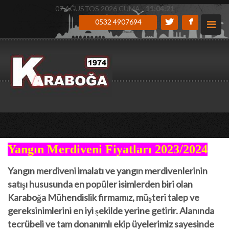
07 AĞUSTOS 2026 CUMA -
11:04:22
0532 4907694
Yangın Merdiveni Fiyatları 2023/2024
Yangın merdiveni imalatı ve yangın merdivenlerinin
satışı hususunda en popüler isimlerden biri olan
Karaboğa Mühendislik firmamız, müşteri talep ve
gereksinimlerini en iyi şekilde yerine getirir. Alanında
tecrübeli ve tam donanımlı ekip üyelerimiz sayesinde