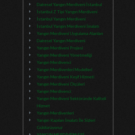
Dairesel Yangın Merdiveni İstanbul
İstanbul Z Tipi Yangın Merdiveni
İstanbul Yangın Merdiveni
İstanbul Yangın Merdiveni İmalatı
Yangın Merdiveni Uygulama Alanları
Dairesel Yangın Merdiveni
Yangın Merdiveni Projesi
Yangın Merdiveni Yönetmeliği
Yangın Merdivenci
Yangın Merdivenleri Modelleri
Yangın Merdiveni Keşif Hizmeti
Yangın Merdiveni Ölçüleri
Yangın Merdivenci
Yangın Merdiveni Sektöründe Kaliteli
Hizmet
Yangın Merdivenleri
Yangın Kapıları İmalatı İle Sizleri
Güldürüyoruz
YANGIN MERDİVENLERİ