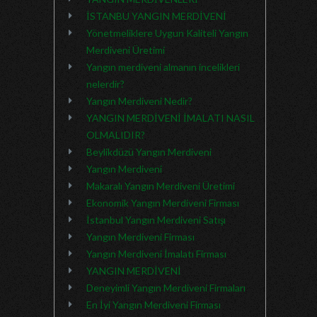
İSTANBU YANGIN MERDİVENİ
Yönetmeliklere Uygun Kaliteli Yangın
Merdiveni Üretimi
Yangın merdiveni almanın incelikleri
nelerdir?
Yangın Merdiveni Nedir?
YANGIN MERDİVENİ İMALATI NASIL
OLMALIDIR?
Beylikdüzü Yangın Merdiveni
Yangın Merdiveni
Makaralı Yangın Merdiveni Üretimi
Ekonomik Yangın Merdiveni Firması
İstanbul Yangın Merdiveni Satışı
Yangın Merdiveni Firması
Yangın Merdiveni İmalatı Firması
YANGIN MERDİVENİ
Deneyimli Yangın Merdiveni Firmaları
En İyi Yangın Merdiveni Firması