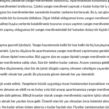
istediğiniz şekillerde yangın merdivenleri sunuyoruz. Apartmanınızın konumuna 
 merdivenleri üretiyoruz. Çünkü yangın merdiveni yapmak o kadar kolay bir iş d
tığınız bu merdivenlerden sayesinde insanlar canlarını kurtaracak. Bu iş can güven
bemizle biz bu konuda iddialıyız. Diğer iddialı olduğumuz konu
yangın merdiveni
kaliteyi başka yerlerde bulabilirseniz buyurun oraya yaptırın yangın merdivenini
zim yapmış olduğumuz bir yangın merdivenindeki bir hatadan dolayı bir kişinin 
yapma gayreti içindeyiz. Yangın hayatımızda belki bir kez belki de hiç karşılaş
erekir. İşte bu düşünce ile apartmanınıza yangın merdiveni yaptırmanız gerekir
e dönen tipleri mevcuttur. Bizi çağırın size en uygun tipteki yangın merdivenin m
 merdivenine sahip olun. Size bir telefon kadar yakınız. Arayın yanınıza gelel
diye düşünmemiş olun biz de işimiz düzgün yapmış olmanın rahatlığını yaşayalı
güvenilir olmak her şeydir. Bu piyasada güven demek her şey demektir.
çin acele ediniz. Yangınların büyük çoğunluğu insan hatalarından kaynaklanır v
m almanın en etkili ve en kolay yolu bizi arayıp apartmanınıza yangın merdive
male dahi gelmez. Bilinçli insanlar olarak yangın merdiveniniz yaptırın içiniz rahat
almak her şeyden önce gelir. Önemli olan bir şey olmadan önce önlemini almak
z. Ne kadar erken önlem alınırsa o kadar faydalı olur. Fiyatlar zamlanmadan üz