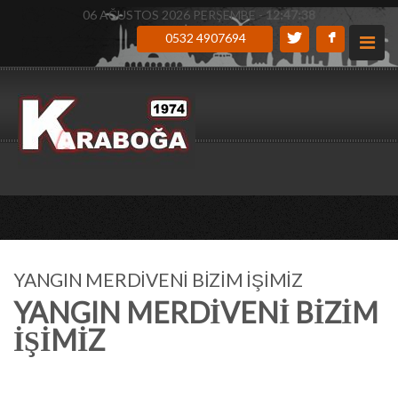
06 AĞUSTOS 2026 PERŞEMBE -
12:47:39
0532 4907694
YANGIN MERDİVENİ BİZİM İŞİMİZ
YANGIN MERDİVENİ BİZİM
İŞİMİZ