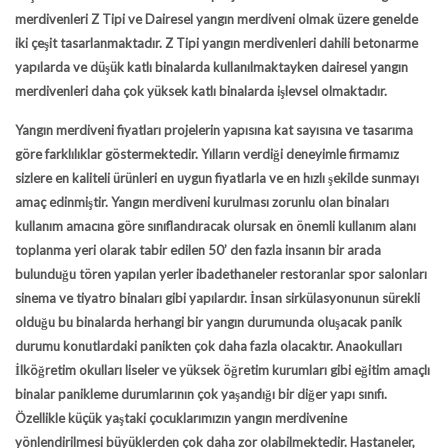
merdivenleri Z Tipi ve Dairesel yangın merdiveni olmak üzere genelde
iki çeşit tasarlanmaktadır. Z Tipi yangın merdivenleri dahili betonarme
yapılarda ve düşük katlı binalarda kullanılmaktayken dairesel yangın
merdivenleri daha çok yüksek katlı binalarda işlevsel olmaktadır.
Yangın merdiveni fiyatları
projelerin yapısına kat sayısına ve tasarıma
göre farklılıklar göstermektedir. Yılların verdiği deneyimle firmamız
sizlere en kaliteli ürünleri en uygun fiyatlarla ve en hızlı şekilde sunmayı
amaç edinmiştir. Yangın merdiveni kurulması zorunlu olan binaları
kullanım amacına göre sınıflandıracak olursak en önemli kullanım alanı
toplanma yeri olarak tabir edilen 50’ den fazla insanın bir arada
bulunduğu tören yapılan yerler ibadethaneler restoranlar spor salonları
sinema ve tiyatro binaları gibi yapılardır. İnsan sirkülasyonunun sürekli
olduğu bu binalarda herhangi bir yangın durumunda oluşacak panik
durumu konutlardaki panikten çok daha fazla olacaktır. Anaokulları
İlköğretim okulları liseler ve yüksek öğretim kurumları gibi eğitim amaçlı
binalar panikleme durumlarının çok yaşandığı bir diğer yapı sınıfı.
Özellikle küçük yaştaki çocuklarımızın yangın merdivenine
yönlendirilmesi büyüklerden çok daha zor olabilmektedir. Hastaneler,