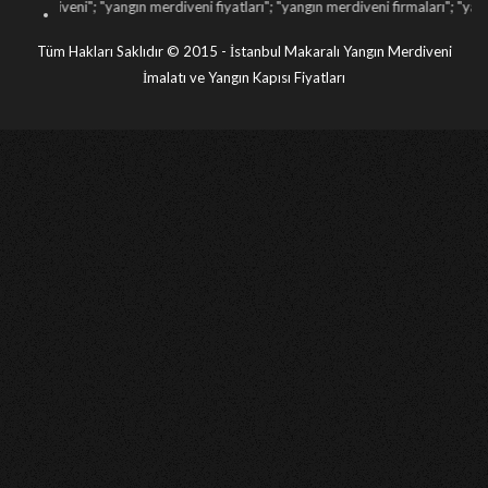
 "
yangın merdiveni fiyatları
"; "
yangın merdiveni firmaları
"; "
yangın merdiveni im
Tüm Hakları Saklıdır © 2015 - İstanbul Makaralı Yangın Merdiveni
İmalatı ve Yangın Kapısı Fiyatları