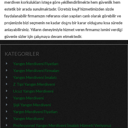
merdiven korkulukları isteğe göre şekillendirilmekte hem güvenlik hem
estetik bir arada sunulmaktadır. Ücretsiz keşif hizmetimizden sizde
faydalanabilir firmamızın referansı olan yapıları canlı olarak görebilir ve
projenizde bizi seçmenin ne kadar doğru bir karar olduğunu kısa sürede
anlayabilirsiniz. Yılların deneyimiyle hizmet veren firmamız ismini verdiği
güvenle sizler için çalışmaya devam etmektedir.
KATEGORİLER
Yangın Merdiveni Fiyatları
Yangın Merdiveni Firmaları
Yangın Merdiveni İmalatı
Z Tipi Yangın Merdiveni
Ucuz Yangın Merdiveni
Yangın Merdiveni
Şişli Yangın Merdiveni
Yargın Merdiveni Fiyatları
Yangın Merdiveni
Profesyonel Yangın Merdiveni İmalatı Hizmeti Veriyoruz