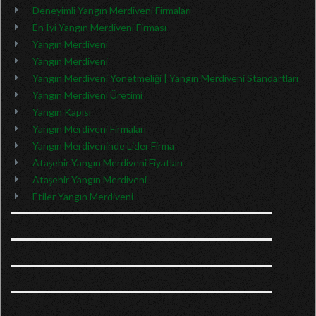
Deneyimli Yangın Merdiveni Firmaları
En İyi Yangın Merdiveni Firması
Yangın Merdiveni
Yangın Merdiveni
Yangın Merdiveni Yönetmeliği | Yangın Merdiveni Standartları
Yangın Merdiveni Üretimi
Yangın Kapısı
Yangın Merdiveni Firmaları
Yangın Merdiveninde Lider Firma
Ataşehir Yangın Merdiveni Fiyatları
Ataşehir Yangın Merdiveni
Etiler Yangın Merdiveni