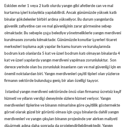
Eskiden evler 1 veya 2 katlı olurdu yangın gibi afetlerde can ve mal
kurtarma işleri kolaylıkla yapılabilirdi. Ancak günümüzde yüksek katlı
binalar gökdelenler birbiri ardına yükseliyor. Bu durum yangınlarda
güvenlik zafiyetine can ve mal güvenliğinin zarar görmesine sebep
olmaktadır. Bu sebeple çoğu belediye yönetmeliklerle
yangın merdiveni
kurulmasını zorunlu kılmaktadır. Günümüzde konutlar işyerleri ticaret
merkezleri topluma açık yapılar ile kamu kurum ve kuruluşlarında
bodrum katı olanlarda 5 kat ve üzeri bodrum katı olmayan binalarda 4
kat ve üzeri yapılarda yangın merdiveni yapılması zorunluluktur. Son
derece yerinde olan bu zorunluluk insanların can ve mal güvenliği için en
önemli noktalardan biri.
Yangın merdivenleri
çeşitli tipleri olan yüzlerce
firmanın sektörde bulunduğu geniş bir alan özelliği taşıyor.
İstanbul yangın merdiveni
sektöründe öncü olan firmamız ücretsiz keşif
hizmeti ve yılların verdiği deneyimle sizlere hizmet veriyor. Yangın
merdivenleri tiplerine ve binanın mimarisine göre çeşitlilik göstermekte
görsel olarak güzel bir görüntü olması için çoğu binalarda dahili yangın
merdivenleri ve yangın çıkışları binanın projesinde yer alırken maliyeti
düşürmek adına daha sonrada da projelendirilebilmektedir. Yangın