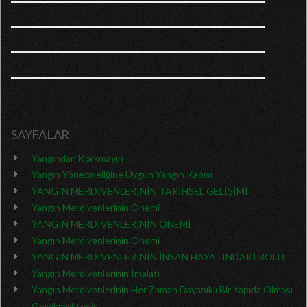
SAYFALAR
Yangından Korkmayın
Yangın Yönetmeliğine Uygun Yangın Kapısı
YANGIN MERDİVENLERİNİN TARİHSEL GELİŞİMİ
Yangın Merdivenlerinin Önemi
YANGIN MERDİVENLERİNİN ÖNEMİ
Yangın Merdivenlerinin Önemi
YANGIN MERDİVENLERİNİN İNSAN HAYATINDAKİ ROLÜ
Yangın Merdivenlerinin İmalatı
Yangın Merdivenlerinin Her Zaman Dayanıklı Bir Yapıda Olması
Gerekmektedir