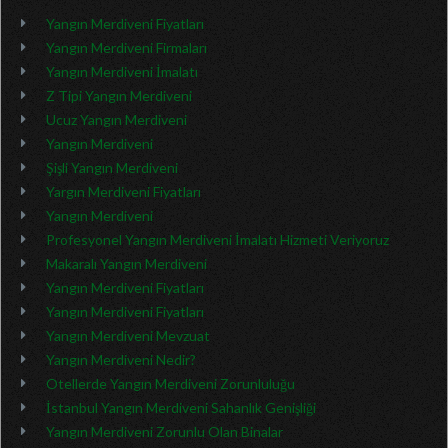
Yangın Merdiveni Fiyatları
Yangın Merdiveni Firmaları
Yangın Merdiveni İmalatı
Z Tipi Yangın Merdiveni
Ucuz Yangın Merdiveni
Yangın Merdiveni
Şişli Yangın Merdiveni
Yargın Merdiveni Fiyatları
Yangın Merdiveni
Profesyonel Yangın Merdiveni İmalatı Hizmeti Veriyoruz
Makaralı Yangın Merdiveni
Yangın Merdiveni Fiyatları
Yangın Merdiveni Fiyatları
Yangın Merdiveni Mevzuat
Yangın Merdiveni Nedir?
Otellerde Yangın Merdiveni Zorunluluğu
İstanbul Yangın Merdiveni Sahanlık Genişliği
Yangın Merdiveni Zorunlu Olan Binalar