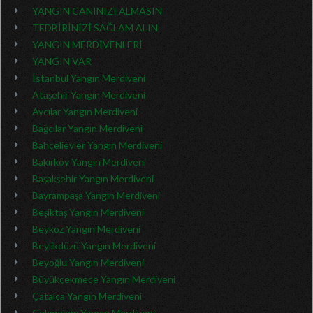
YANGIN CANINIZI ALMASIN
TEDBİRİNİZİ SAĞLAM ALIN
YANGIN MERDİVENLERİ
YANGIN VAR
İstanbul Yangın Merdiveni
Ataşehir Yangın Merdiveni
Avcılar Yangın Merdiveni
Bağcılar Yangın Merdiveni
Bahçelievler Yangın Merdiveni
Bakırköy Yangın Merdiveni
Başakşehir Yangın Merdiveni
Bayrampaşa Yangın Merdiveni
Beşiktaş Yangın Merdiveni
Beykoz Yangın Merdiveni
Beylikdüzü Yangın Merdiveni
Beyoğlu Yangın Merdiveni
Büyükçekmece Yangın Merdiveni
Çatalca Yangın Merdiveni
Çekmeköy Yangın Merdiveni