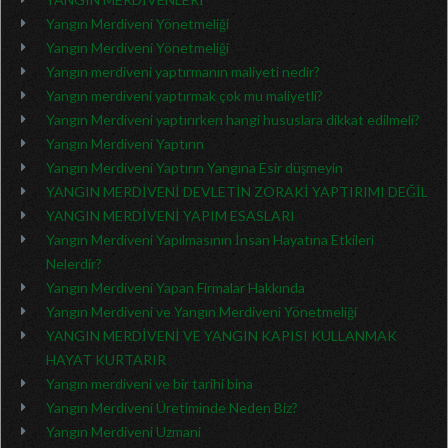
Yangın Merdiveni Yönetmeliği
Yangın Merdiveni Yönetmeliği
Yangın merdiveni yaptırmanın maliyeti nedir?
Yangın merdiveni yaptırmak çok mu maliyetli?
Yangın Merdiveni yaptırırken hangi hususlara dikkat edilmeli?
Yangın Merdiveni Yaptırın
Yangın Merdiveni Yaptırın Yangına Esir düşmeyin
YANGIN MERDİVENİ DEVLETİN ZORAKİ YAPTIRIMI DEĞİL
YANGIN MERDİVENİ YAPIM ESASLARI
Yangın Merdiveni Yapılmasının İnsan Hayatına Etkileri
Nelerdir?
Yangın Merdiveni Yapan Firmalar Hakkında
Yangın Merdiveni ve Yangın Merdiveni Yönetmeliği
YANGIN MERDİVENİ VE YANGIN KAPISI KULLANMAK
HAYAT KURTARIR
Yangın merdiveni ve bir tarihi bina
Yangın Merdiveni Üretiminde Neden Biz?
Yangın Merdiveni Uzmani