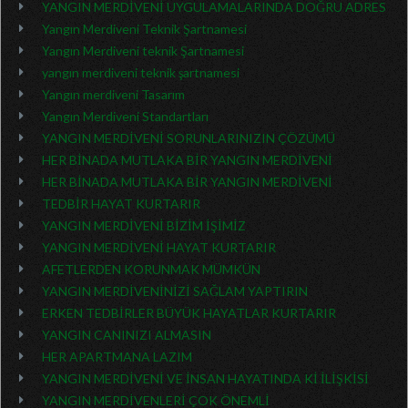
YANGIN MERDİVENİ UYGULAMALARINDA DOĞRU ADRES
Yangın Merdiveni Teknik Şartnamesi
Yangın Merdiveni teknik Şartnamesi
yangın merdiveni teknik şartnamesi
Yangın merdiveni Tasarım
Yangın Merdiveni Standartları
YANGIN MERDİVENİ SORUNLARINIZIN ÇÖZÜMÜ
HER BİNADA MUTLAKA BİR YANGIN MERDİVENİ
HER BİNADA MUTLAKA BİR YANGIN MERDİVENİ
TEDBİR HAYAT KURTARIR
YANGIN MERDİVENİ BİZİM İŞİMİZ
YANGIN MERDİVENİ HAYAT KURTARIR
AFETLERDEN KORUNMAK MÜMKÜN
YANGIN MERDİVENİNİZİ SAĞLAM YAPTIRIN
ERKEN TEDBİRLER BÜYÜK HAYATLAR KURTARIR
YANGIN CANINIZI ALMASIN
HER APARTMANA LAZIM
YANGIN MERDİVENİ VE İNSAN HAYATINDA Kİ İLİŞKİSİ
YANGIN MERDİVENLERİ ÇOK ÖNEMLİ