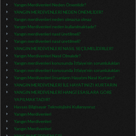
Yangın Merdivenleri Neden Önemlidir?
YANGIN MERDİVENLERİ NEDEN ÖNEMLİDİR?
Yangın merdivenleri neden olmazsa olmaz
Yangın Merdivenleri neden kullanılmaktadır?
Yangın merdivenleri nasıl üretilmeli?
Yangın merdivenleri nasıl üretilmeli?
YANGIN MERDİVENLERİ NASIL SEÇİLMELİDİRLER?
Yangın Merdivenleri Nasıl Olmalıdır?
Yangın merdivenleri konusunda İtfaiye’nin sorumlulukları
Yangın merdivenleri konusunda İtfaiye’nin sorumlulukları
Yangın Merdivenleri İnsanların Hayatını Nasıl Kurtarır?
YANGIN MERDİVENLERİ İLE HAYATINIZI KURTARIN
YANGIN MERDİVENLERİ HANGİ ESASLARA GÖRE
YAPILMAKTADIR?
Hassas Bilgisayar Teknolojisini Kullanıyoruz
Yangın Merdivenleri
Yangın Merdivenleri
Yangın Merdivenleri
YANGIN MERDİVENLERİ