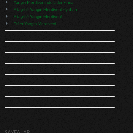
Yangın Merdiveninde Lider Firma
Ataşehir Yangın Merdiveni Fiyatları
Ataşehir Yangın Merdiveni
Etiler Yangın Merdiveni
SAYFALAR