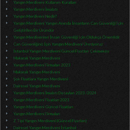
Yangın Merdiveni Kullanım Kuralları
Yangın Merdiveni İmalatı
Yangın Merdiveni Nedir?
Yangın Merdiveni Yangın Anında İnsanların Can Güvenliği İçin
Geliştirilen Bir Üründür
Yangın Merdivenleri İnsan Güvenliği İçin Oldukça Önemlidir
Can Güvenliğiniz İçin Yangın Merdiveni Üretiyoruz
İstanbul Yangın Merdiveni Güncel Fiyatları Çekmeköy
Makaralı Yangın Merdiveni
Yangın Merdiveni Firmaları 2023
Makaralı Yangın Merdiveni
Şok Fiyatlara Yangın Merdiveni
Dairesel Yangın Merdiveni
Yangın Merdiveni İmalatı Detayları 2023 /2024
Yangın Merdiveni Fiyatları 2023
Yangın Merdiveni Güncel Fiyatları
Yangın Merdiveni Firmaları
Z Tipi Yangın Merdiveni (Güncel Fiyatları)
Dairesel Yangın Merdiveni İstanbul