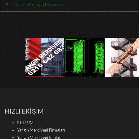
Dairesel Yangın Merdiveni
HIZLI ERİŞİM
İLETİŞİM
Yangın Merdiveni Firmaları
Yangın Merdiveni İmalatı