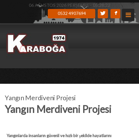
06 AĞUSTOS 2026 PERŞEMBE -
05:28:23
0532 4907694
Yangın Merdiveni Projesi
Yangın Merdiveni Projesi
Yangınlarda insanların güvenli ve hızlı bir şekilde hayatlarını