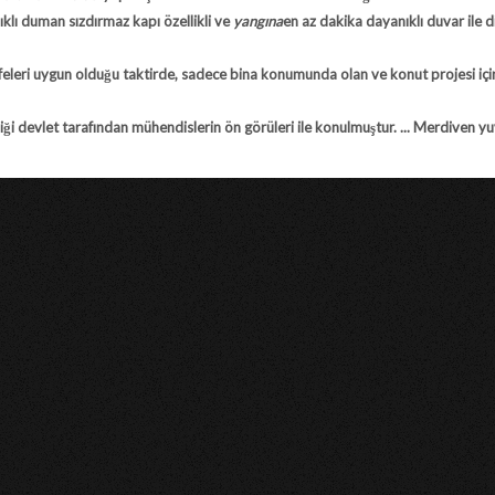
lı duman sızdırmaz kapı özellikli ve
yangına
en az dakika dayanıklı duvar ile d
feleri uygun olduğu taktirde, sadece bina konumunda olan ve konut projesi içi
i devlet tarafından mühendislerin ön görüleri ile konulmuştur. ... Merdiven y