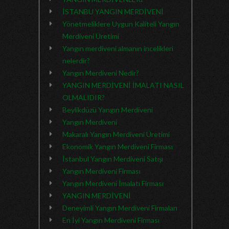
İSTANBU YANGIN MERDİVENİ
Yönetmeliklere Uygun Kaliteli Yangın
Merdiveni Üretimi
Yangın merdiveni almanın incelikleri
nelerdir?
Yangın Merdiveni Nedir?
YANGIN MERDİVENİ İMALATI NASIL
OLMALIDIR?
Beylikdüzü Yangın Merdiveni
Yangın Merdiveni
Makaralı Yangın Merdiveni Üretimi
Ekonomik Yangın Merdiveni Firması
İstanbul Yangın Merdiveni Satışı
Yangın Merdiveni Firması
Yangın Merdiveni İmalatı Firması
YANGIN MERDİVENİ
Deneyimli Yangın Merdiveni Firmaları
En İyi Yangın Merdiveni Firması