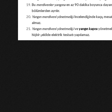
Bu
merdivenler yangına
en az 90 dakika boyunca dayanık
bölümlerden ayrılır.
Yangın merdiveni yönetmeliği
incelendiğinde kaçış mesa
almaz.
Yangın merdiveni yönetmeliği
ve
yangın kapısı
yönetmeliğ
hiçbir şekilde elektrik tesisatı yapılamaz.