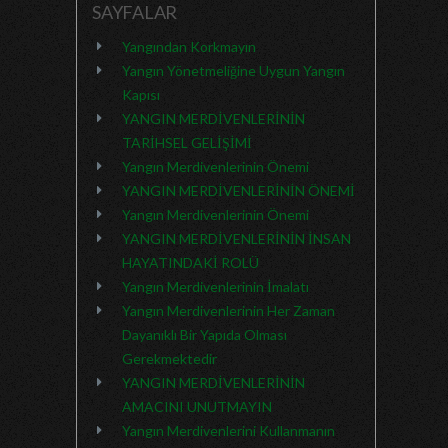
SAYFALAR
Yangından Korkmayın
Yangın Yönetmeliğine Uygun Yangın
Kapısı
YANGIN MERDİVENLERİNİN
TARİHSEL GELİŞİMİ
Yangın Merdivenlerinin Önemi
YANGIN MERDİVENLERİNİN ÖNEMİ
Yangın Merdivenlerinin Önemi
YANGIN MERDİVENLERİNİN İNSAN
HAYATINDAKİ ROLÜ
Yangın Merdivenlerinin İmalatı
Yangın Merdivenlerinin Her Zaman
Dayanıklı Bir Yapıda Olması
Gerekmektedir
YANGIN MERDİVENLERİNİN
AMACINI UNUTMAYIN
Yangın Merdivenlerini Kullanmanın