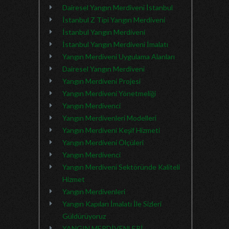
Dairesel Yangın Merdiveni İstanbul
İstanbul Z Tipi Yangın Merdiveni
İstanbul Yangın Merdiveni
İstanbul Yangın Merdiveni İmalatı
Yangın Merdiveni Uygulama Alanları
Dairesel Yangın Merdiveni
Yangın Merdiveni Projesi
Yangın Merdiveni Yönetmeliği
Yangın Merdivenci
Yangın Merdivenleri Modelleri
Yangın Merdiveni Keşif Hizmeti
Yangın Merdiveni Ölçüleri
Yangın Merdivenci
Yangın Merdiveni Sektöründe Kaliteli
Hizmet
Yangın Merdivenleri
Yangın Kapıları İmalatı İle Sizleri
Güldürüyoruz
YANGIN MERDİVENLERİ