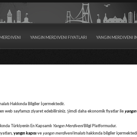
MERDIVENI
YANGIN MERDIVENI FIYATLARI
YANGIN MERDIVENI İ
alatı Hakkında Bilgiler İçermektedir.
en web sayfamızı ziyaret edebilirsiniz. Şimdi daha ekonomik fiyatlar ile
yangın
kında Türkiyenin En Kapsamlı
Yangın Merdiveni
Bilgi Platformudur.
iyatları,
yangın kapısı
ve
yangın merdiveni
imalatı hakkında bilgiler içermektedi