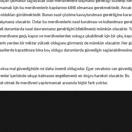
şarı çıkmanızı sağlayacak olan merdivenlere ulaşmanız gerektiği sözlenip he
lmamak için bu merdivenlerin kapılarının kilitli olmaması gerekmektedir. Ancak 
itli oldukları görülmektedir. Bunun nasıl çözüme kavuşturulması gerektiğine kara
ışmanız olacaktır. Onlar bu merdivenlerin nasıl kurulması ve kullanılması gerekt
likeli durumlarda nasıl davranmanız gerektiğini bilebilmeniz mümkün olacaktır. Y
merdivene geçiş kapısı ve merdivenlerden sokağa çıkabilmek için bir çıkış kapı
erin yerden bir miktar yüksek olduğunu görmeniz de mümkün olacaktır. Her g
arı saatlerde kapatılması bina boş olduğu durumlarda güvenliğin sağlanabilmesin
oksa mal güvenliğinizin mi daha önemli olduğudur. Eğer cevabınız can güvenliği
venler içerisinde sıkışıp kalmasını engellemeniz en doğru hareket olacaktır. Bu
el olmak ile merdiveni yaptırmamak arasında hiçbir fark yoktur.