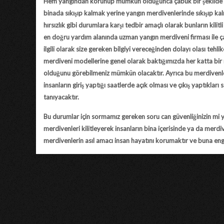
Hem yangından korunup mümkün olduğunca çabuk bir şekilde dı
binada sıkışıp kalmak yerine yangın merdivenlerinde sıkışıp ka
hırsızlık gibi durumlara karşı tedbir amaçlı olarak bunların kil
en doğru yardım alanında uzman yangın merdiveni firması ile çal
ilgili olarak size gereken bilgiyi vereceğinden dolayı olası teh
merdiveni modellerine genel olarak baktığımızda her katta bir 
olduğunu görebilmeniz mümkün olacaktır. Ayrıca bu merdivenl
insanların giriş yaptığı saatlerde açık olması ve çıkış yaptıkl
tanıyacaktır.
Bu durumlar için sormamız gereken soru can güvenliğinizin mi y
merdivenleri kilitleyerek insanların bina içerisinde ya da merdi
merdivenlerin asıl amacı insan hayatını korumaktır ve buna eng