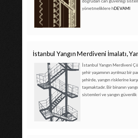
doğrudan can güvenliği sistem
yönetmeliklere h
DEVAMI
İstanbul Yangın Merdiveni İmalatı, Yan
İstanbul Yangın Merdiveni Çö
şehir yaşamının ayrılmaz bir p
şehirde, yangın risklerine ka
taşımaktadır. Bir binanın yangı
sistemleri ve yangın güvenlik 