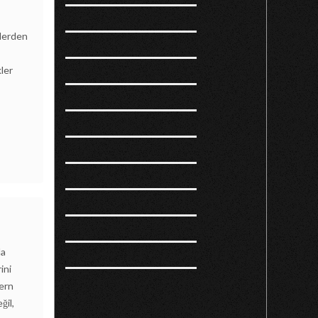
klerden
kler
da
ini
dern
ğil,