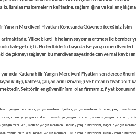
 kullanılan malzemelerin kalitesine, sağlamlığına ve kullanışlılığı
ir Yangın Merdiveni Fiyatları Konusunda Güvenebileceğiniz İsim
 artmaktadır. Yüksek katlı binaların sayısının artması ile beraber y
runlu hale gelmiştir. Bu tedbirlerin başında ise yangın merdivenleri
 şekilde çıkmayı sağlayan bu merdiven sayesinde can ve mal kaybı en
n yanında
Katlanabilir Yangın Merdiveni Fiyatları
son derece önemli
nıklılığı, kalitesi, çalışanların uzmanlığı ve firmanın fiyat politik
rmektedir. Sektörün en güvenilir ismi olan firmamız, fiyat konusund
iveni, yangın merdivenci, yangın merdiveni fiyatları, yangın merdiveni firmaları, yangın merdiveni 
rdiveni, ümraniye yangın merdiveni, sancaktepe yangın merdiveni, üsküdar yangın merdiveni, sult
l yangın merdiveni, maltepe yangın merdiveni, kadıköy yangın merdiveni, ataşehir yangın merdive
avacık yangın merdiveni, beykoz yangın merdiveni, tuzla yangın merdiveni, kurtköy yangın merdive