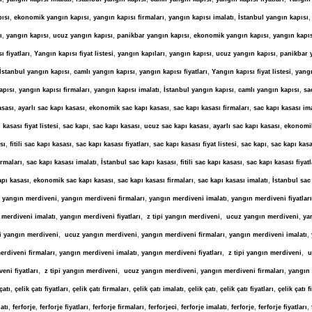
ısı
,
ekonomik yangın kapısı
,
yangın kapısı firmaları
,
yangın kapısı imalatı
,
İstanbul yangın kapısı
ı
,
yangın kapısı
,
ucuz yangın kapısı
,
panikbar yangın kapısı
,
ekonomik yangın kapısı
,
yangın kapıs
ı fiyatları
,
Yangın kapısı fiyat listesi
,
yangın kapıları
,
yangın kapısı
,
ucuz yangın kapısı
,
panikbar 
İstanbul yangın kapısı
,
camlı yangın kapısı
,
yangın kapısı fiyatları
,
Yangın kapısı fiyat listesi
,
yangı
apısı
,
yangın kapısı firmaları
,
yangın kapısı imalatı
,
İstanbul yangın kapısı
,
camlı yangın kapısı
,
sa
asası
,
ayarlı sac kapı kasası
,
ekonomik sac kapı kasası
,
sac kapı kasası firmaları
,
sac kapı kasası ima
 kasası fiyat listesi
,
sac kapı
,
sac kapı kasası
,
ucuz sac kapı kasası
,
ayarlı sac kapı kasası
,
ekonomik
sı
,
fitili sac kapı kasası
,
sac kapı kasası fiyatları
,
sac kapı kasası fiyat listesi
,
sac kapı
,
sac kapı kasa
irmaları
,
sac kapı kasası imalatı
,
İstanbul sac kapı kasası
,
fitili sac kapı kasası
,
sac kapı kasası fiyatl
apı kasası
,
ekonomik sac kapı kasası
,
sac kapı kasası firmaları
,
sac kapı kasası imalatı
,
İstanbul sac
 yangın merdiveni
,
yangın merdiveni firmaları
,
yangın merdiveni imalatı
,
yangın merdiveni fiyatları
 merdiveni imalatı
,
yangın merdiveni fiyatları
,
z tipi yangın merdiveni
,
ucuz yangın merdiveni
,
ya
pi yangın merdiveni
,
ucuz yangın merdiveni
,
yangın merdiveni firmaları
,
yangın merdiveni imalatı
,
erdiveni firmaları
,
yangın merdiveni imalatı
,
yangın merdiveni fiyatları
,
z tipi yangın merdiveni
,
u
eni fiyatları
,
z tipi yangın merdiveni
,
ucuz yangın merdiveni
,
yangın merdiveni firmaları
,
yangın
çatı
,
çelik çatı fiyatları
,
çelik çatı firmaları
,
çelik çatı imalatı
,
çelik çatı
,
çelik çatı fiyatları
,
çelik çatı f
atı
,
ferforje
,
ferforje fiyatları
,
ferforje firmaları
,
ferforjeci
,
ferforje imalatı
,
ferforje
,
ferforje fiyatları
,