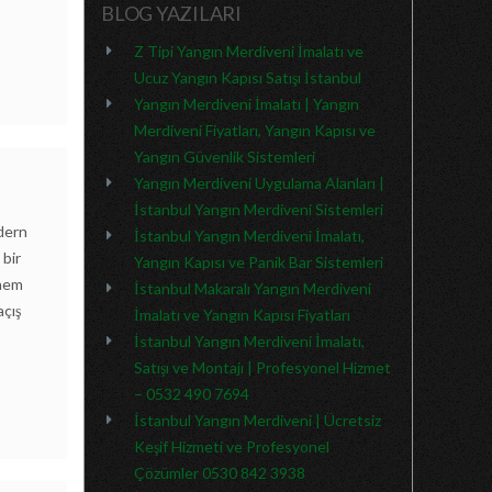
BLOG YAZILARI
Z Tipi Yangın Merdiveni İmalatı ve
Ucuz Yangın Kapısı Satışı İstanbul
Yangın Merdiveni İmalatı | Yangın
Merdiveni Fiyatları, Yangın Kapısı ve
Yangın Güvenlik Sistemleri
Yangın Merdiveni Uygulama Alanları |
İstanbul Yangın Merdiveni Sistemleri
dern
İstanbul Yangın Merdiveni İmalatı,
 bir
Yangın Kapısı ve Panik Bar Sistemleri
önem
İstanbul Makaralı Yangın Merdiveni
açış
İmalatı ve Yangın Kapısı Fiyatları
İstanbul Yangın Merdiveni İmalatı,
Satışı ve Montajı | Profesyonel Hizmet
– 0532 490 7694
İstanbul Yangın Merdiveni | Ücretsiz
Keşif Hizmeti ve Profesyonel
Çözümler 0530 842 3938