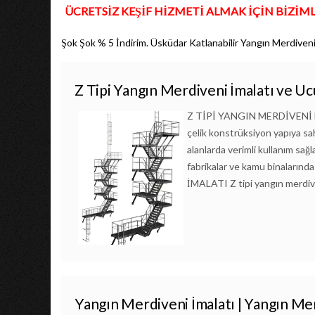
ÜCRETSİZ KEŞİF HİZMETİ ALMAK İÇİN BİZİML
Şok Şok % 5 İndirim. Üsküdar Katlanabilir Yangın Merdiveni 
Z Tipi Yangın Merdiveni İmalatı ve Ucu
Z TİPİ YANGIN MERDİVENİ NEDİR
çelik konstrüksiyon yapıya sah
alanlarda verimli kullanım sağl
fabrikalar ve kamu binalarınd
İMALATI Z tipi yangın merdiven
Yangın Merdiveni İmalatı | Yangın Mer