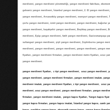
merdiveni, yangın merdiveni yönetmeliği, yangın merdiveni fabrikası, ekomo
galvaniz yangın merdiveni, İstanbul yangın merdiveni, 2. El yangın merdiven
yangın merdiveni, Arnavutköy yangın merdiveni, esenyurt yangın merdiveni, 
çorlu yangın merdiveni, izmit yangın merdiveni, yangın merdiveni, bağcılar 
yangın merdiveni, başakşehir yangın merdiveni, Beşiktaş yangın merdiveni,
merdiveni, Eyüp yangın merdiveni, fatih yangın merdiveni, Gaziosmanpaşa ya
sultangazi yangın merdiveni, şişli yangın merdiveni, Zeytinburnu yangın mer
merdiveni, yangın merdiveni, yangın merdiveni, yangın merdiveni, yangın mer
fiyatları, yangın merdiveni firmaları, yangın merdiveni metre fiyatları, ucuz 
yangın merdiveni.
yangın merdiveni fiyatları
,
z tipi yangın merdiveni
,
ucuz yangın merdiveni
,
y
yangın merdiveni
,
yangın merdiveni firmaları
,
yangın merdiveni imalatı
,
yangın
merdiveni imalatı
,
yangın merdiveni fiyatları
,
z tipi yangın merdiveni
,
ucuz ya
merdiveni
,
ucuz yangın merdiveni
,
yangın merdiveni firmaları
,
yangın merdive
firmaları
,
yangın merdiveni imalatı,
yangın kapısı fiyatları
,
Yangın kapısı fiyat 
yangın kapısı firmaları
,
yangın kapısı imalatı
,
İstanbul yangın kapısı
,
camlı ya
kapısı
,
panikbar yangın kapısı
,
ekonomik
yangın kapısı
,
yangın kapısı firmalar