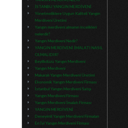
İSTANBU YANGIN MERDİVENİ
Yönetmeliklere Uygun Kaliteli Yangın
Merdiveni Üretimi
Yangın merdiveni almanın incelikleri
nelerdir?
Yangın Merdiveni Nedir?
YANGIN MERDİVENİ İMALATI NASIL
OLMALIDIR?
Beylikdüzü Yangın Merdiveni
Yangın Merdiveni
Makaralı Yangın Merdiveni Üretimi
Ekonomik Yangın Merdiveni Firması
İstanbul Yangın Merdiveni Satışı
Yangın Merdiveni Firması
Yangın Merdiveni İmalatı Firması
YANGIN MERDİVENİ
Deneyimli Yangın Merdiveni Firmaları
En İyi Yangın Merdiveni Firması