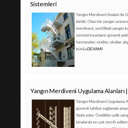
Sistemleri
Yangın Merdiveni İmalatı ile G
biridir. Olası bir yangın sıras
merdiveni, sertifikalı yangın k
sistemi insanların güvenli şeki
hastaneler, oteller, okullar, a
büt&u
DEVAMI
Yangın Merdiveni Uygulama Alanları |
Yangın Merdiveni Uygulama Ala
güvenli tahliye sağlamak amacı
ifade eder. Özellikle çelik ya
binalarda en çok tercih edilen 