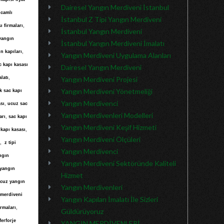
Dairesel Yangın Merdiveni İstanbul
,
camlı
İstanbul Z Tipi Yangın Merdiveni
ı firmaları
,
İstanbul Yangın Merdiveni
yangın
İstanbul Yangın Merdiveni İmalatı
n kapıları
,
Yangın Merdiveni Uygulama Alanları
c kapı kasası
Dairesel Yangın Merdiveni
latı
,
Yangın Merdiveni Projesi
Yangın Merdiveni Yönetmeliği
 sac kapı
Yangın Merdivenci
sı
,
ucuz sac
Yangın Merdivenleri Modelleri
arı
,
sac kapı
Yangın Merdiveni Keşif Hizmeti
 kapı kasası
,
Yangın Merdiveni Ölçüleri
,
z tipi
Yangın Merdivenci
ngın
Yangın Merdiveni Sektöründe Kaliteli
yangın
Hizmet
cuz yangın
Yangın Merdivenleri
 merdiveni
Yangın Kapıları İmalatı İle Sizleri
irmaları
,
Güldürüyoruz
ferforje
YANGIN MERDİVENLERİ