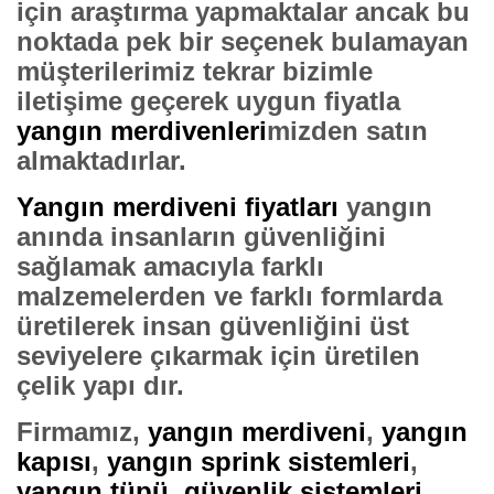
için araştırma yapmaktalar ancak bu
noktada pek bir seçenek bulamayan
müşterilerimiz tekrar bizimle
iletişime geçerek uygun fiyatla
yangın merdivenleri
mizden satın
almaktadırlar.
Yangın merdiveni fiyatları
yangın
anında insanların güvenliğini
sağlamak amacıyla farklı
malzemelerden ve farklı formlarda
üretilerek insan güvenliğini üst
seviyelere çıkarmak için üretilen
çelik yapı dır.
Firmamız,
yangın merdiveni
,
yangın
kapısı
,
yangın sprink sistemleri
,
yangın tüpü
,
güvenlik sistemleri
,