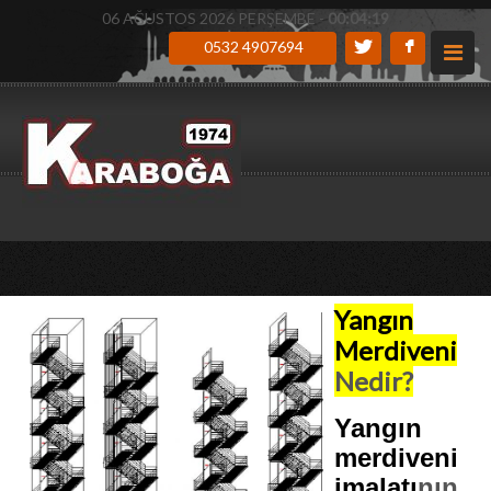
06 AĞUSTOS 2026 PERŞEMBE -
00:04:20
0532 4907694
Yangın
Merdiveni
Nedir?
Yangın
merdiveni
imalatı
nın