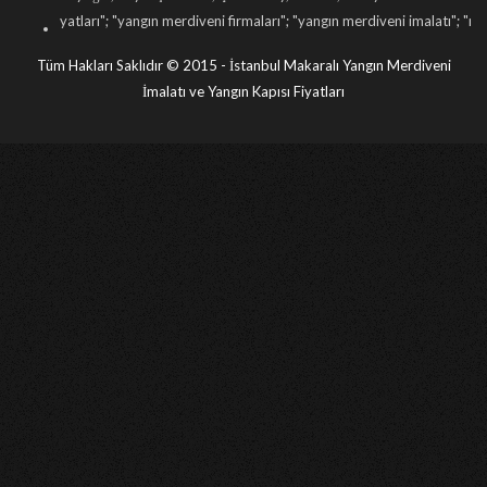
"
yangın merdiveni firmaları
"; "
yangın merdiveni imalatı
"; "
makaralı yangın merd
Tüm Hakları Saklıdır © 2015 - İstanbul Makaralı Yangın Merdiveni
İmalatı ve Yangın Kapısı Fiyatları