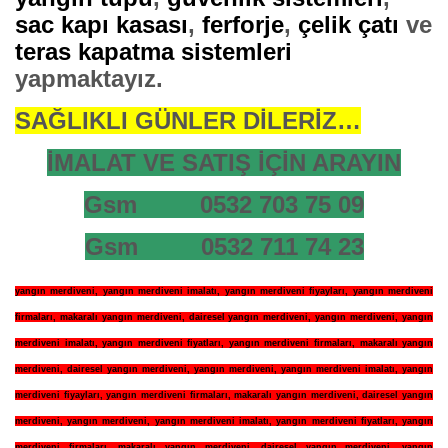
sac kapı kasası
,
ferforje
,
çelik çatı
ve
teras kapatma sistemleri
yapmaktayız.
SAĞLIKLI GÜNLER DİLERİZ…
İMALAT VE SATIŞ İÇİN ARAYIN
Gsm 0532 703 75 09
Gsm 0532 711 74 23
yangın merdiveni
,
yangın merdiveni imalatı
,
yangın merdiveni fiyayları
,
yangın merdiveni
firmaları
,
makaralı yangın merdiveni
,
dairesel yangın merdiveni
,
yangın merdiveni
,
yangın
merdiveni imalatı
,
yangın merdiveni fiyatları
,
yangın merdiveni firmaları
,
makaralı yangın
merdiveni
,
dairesel yangın merdiveni
,
yangın merdiveni
,
yangın merdiveni imalatı
,
yangın
merdiveni fiyayları
,
yangın merdiveni firmaları
,
makaralı yangın merdiveni
,
dairesel yangın
merdiveni
,
yangın merdiveni
,
yangın merdiveni imalatı
,
yangın merdiveni fiyatları
,
yangın
merdiveni firmaları
,
makaralı yangın merdiveni
,
dairesel yangın merdiveni
,
yangın