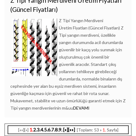
Z Tipi Yangın Merdiveni Üretim Fiyatları
(Güncel Fiyatları)
Z Tipi Yangın Merdiveni
Üretim Fiyatları (Güncel Fiyatları) Z
Tipi yangın merdiveni, özellikle
yangın durumunda acil durumlarda
güvenilir bir kaçış yolu sunmak için
oluşturulmuş çok önemli bir
güvenlik aracıdır. Standart çıkış
yollarının tehlikeye girebileceği
durumlarda, normalde binaların dış
cephesinde yer alan bu eşsiz merdiven sistemi, insanların
güvenliğe kaçması için güvenli ve rahat bir rota sunar.
Mukavemet, stabilite ve uzun ömürlülüğü garanti etmek için Z
Tipi yangın merdivenlerinin m&uu
DEVAMI
1.
2.
3.
4.
5.
6.
7.
8.
9.
[»]
[»»]
[««][«]
[Toplam: 53 »
1.
Sayfa]