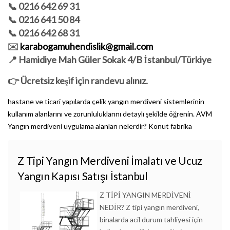
📞 0216 642 69 31
📞 0216 641 50 84
📞 0216 642 68 31
✉️
karabogamuhendislik@gmail.com
📍 Hamidiye Mah Güler Sokak 4/B İstanbul/Türkiye
👉 Ücretsiz keşif için randevu alınız.
hastane ve ticari yapılarda çelik yangın merdiveni sistemlerinin
kullanım alanlarını ve zorunluluklarını detaylı şekilde öğrenin.
AVM
Yangın merdiveni uygulama alanları nelerdir? Konut
fabrika
Z Tipi Yangın Merdiveni İmalatı ve Ucuz
Yangın Kapısı Satışı İstanbul
Z TİPİ YANGIN MERDİVENİ
NEDİR? Z tipi yangın merdiveni,
binalarda acil durum tahliyesi için