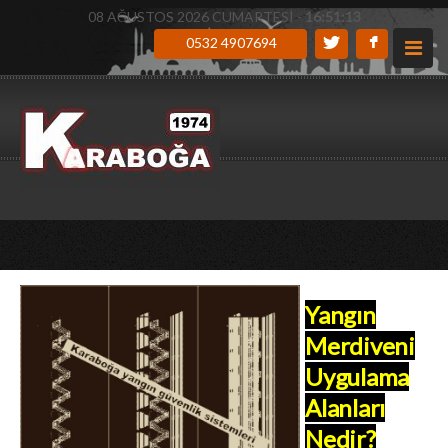
08 AĞUSTOS 2026 CUMARTESİ -
16:51:14
0532 4907694
Yangın
Merdiveni
Uygulama
Alanları
Nedir?