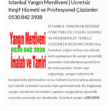
İstanbul Yangın Merdiveni | Ücretsiz
Keşif Hizmeti ve Profesyonel Çözümler
0530 842 3938
İSTANBUL YANGIN MERDİVENİ:
YÖNETMELİĞE UYGUN, GÜVENLİ
VE MÜHENDİSLİK TEMELLİ
ÇÖZÜMLER (0530 842 3938) Giriş
İstanbul, yoğun nüfusu ve yüksek
katlı yapılaşması ile yangın güvenliği
açısından özel planlama gerektiren
bir metropoldür. Artan yapı
yoğunluğu, yangın risklerini de
beraberinde getirmekte ve bu risklerin kontrol altına alınması
için teknik çözümleri zorunlu hale getirmektedir. Bu bağlamda
yangın merdiveni sistemleri, yapıların vazgeçilmez güvenlik
unsurları arasında yer almaktadır. İstanbul yangın m
DEVAMI