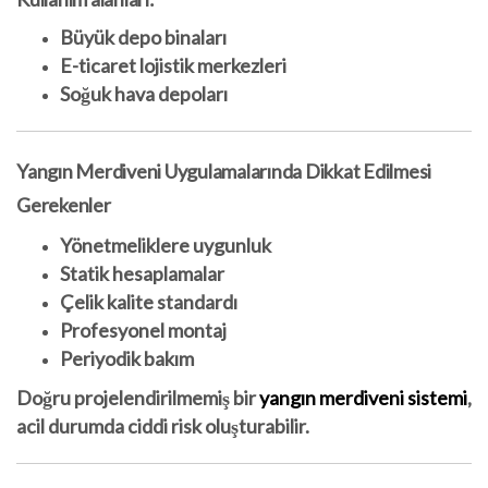
Büyük depo binaları
E-ticaret lojistik merkezleri
Soğuk hava depoları
Yangın Merdiveni Uygulamalarında Dikkat Edilmesi
Gerekenler
Yönetmeliklere uygunluk
Statik hesaplamalar
Çelik kalite standardı
Profesyonel montaj
Periyodik bakım
Doğru projelendirilmemiş bir
yangın merdiveni sistemi
,
acil durumda ciddi risk oluşturabilir.