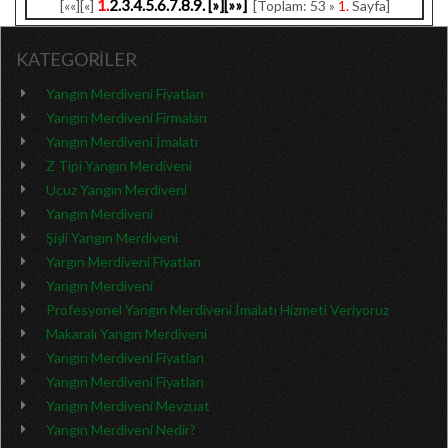
1.
2.
3.
4.
5.
6.
7.
8.
9.
[»]
[»»]
[««][«]
[Toplam: 53 »
1.
Sayfa]
KATEGORİLER
Yangın Merdiveni Fiyatları
Yangın Merdiveni Firmaları
Yangın Merdiveni İmalatı
Z Tipi Yangın Merdiveni
Ucuz Yangın Merdiveni
Yangın Merdiveni
Şişli Yangın Merdiveni
Yargın Merdiveni Fiyatları
Yangın Merdiveni
Profesyonel Yangın Merdiveni İmalatı Hizmeti Veriyoruz
Makaralı Yangın Merdiveni
Yangın Merdiveni Fiyatları
Yangın Merdiveni Fiyatları
Yangın Merdiveni Mevzuat
Yangın Merdiveni Nedir?