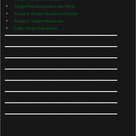
Yangın Merdiveninde Lider Firma
Ataşehir Yangın Merdiveni Fiyatları
Ataşehir Yangın Merdiveni
Etiler Yangın Merdiveni