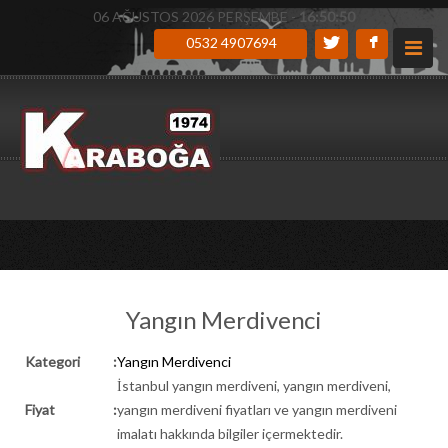
06 AĞUSTOS 2026 PERŞEMBE -
16:50:51
0532 4907694
Yangın Merdivenci
Kategori
:
Yangın Merdivenci
İstanbul yangın merdiveni, yangın merdiveni,
Fiyat
:
yangın merdiveni fiyatları ve yangın merdiveni
imalatı hakkında bilgiler içermektedir.