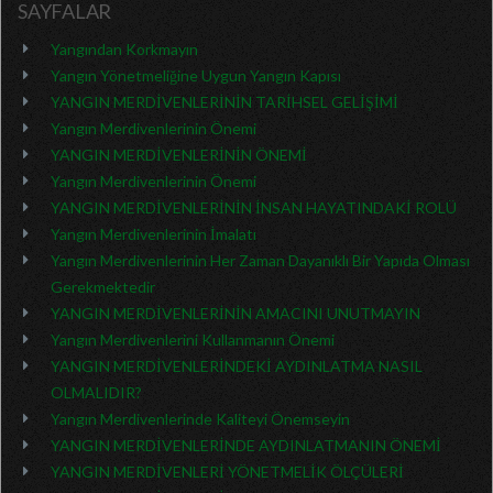
SAYFALAR
Yangından Korkmayın
Yangın Yönetmeliğine Uygun Yangın Kapısı
YANGIN MERDİVENLERİNİN TARİHSEL GELİŞİMİ
Yangın Merdivenlerinin Önemi
YANGIN MERDİVENLERİNİN ÖNEMİ
Yangın Merdivenlerinin Önemi
YANGIN MERDİVENLERİNİN İNSAN HAYATINDAKİ ROLÜ
Yangın Merdivenlerinin İmalatı
Yangın Merdivenlerinin Her Zaman Dayanıklı Bir Yapıda Olması
Gerekmektedir
YANGIN MERDİVENLERİNİN AMACINI UNUTMAYIN
Yangın Merdivenlerini Kullanmanın Önemi
YANGIN MERDİVENLERİNDEKİ AYDINLATMA NASIL
OLMALIDIR?
Yangın Merdivenlerinde Kaliteyi Önemseyin
YANGIN MERDİVENLERİNDE AYDINLATMANIN ÖNEMİ
YANGIN MERDİVENLERİ YÖNETMELİK ÖLÇÜLERİ