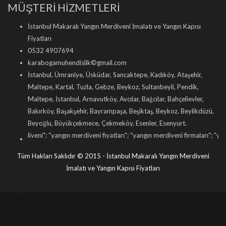
MÜŞTERİ HİZMETLERİ
İstanbul Makaralı Yangın Merdiveni İmalatı ve Yangın Kapısı
Fiyatları
0532 4907694
karabogamuhendislik©gmail.com
İstanbul, Ümraniye, Üsküdar, Sancaktepe, Kadıköy, Ataşehir,
Maltepe, Kartal, Tuzla, Gebze, Beykoz, Sultanbeyli, Pendik,
Maltepe, İstanbul, Arnavutköy, Avcılar, Bağcılar, Bahçelievler,
Bakırköy, Başakşehir, Bayrampaşa, Beşiktaş, Beykoz, Beylikdüzü,
Beyoğlu, Büyükçekmece, Çekmeköy, Esenler, Esenyurt.
 "
yangın merdiveni fiyatları
"; "
yangın merdiveni firmaları
"; "
yangın merdiveni im
Tüm Hakları Saklıdır © 2015 - İstanbul Makaralı Yangın Merdiveni
İmalatı ve Yangın Kapısı Fiyatları